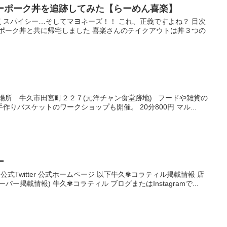
ーポーク丼を追跡してみた【らーめん喜楽】
くスパイシー…そしてマヨネーズ！！ これ、正義ですよね？ 目次
ーポーク丼と共に帰宅しました 喜楽さんのテイクアウトは丼３つの
日 場所 牛久市田宮町２２７(元洋チャン食堂跡地) フードや雑貨の
りバスケットのワークショップも開催。 20分800円 マル...
ー
book 公式Twitter 公式ホームページ 以下牛久✾コラティル掲載情報 店
ー掲載情報) 牛久✾コラティル ブログまたはInstagramで...