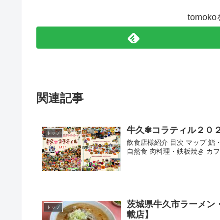
tomo
関連記事
牛久✾コラティル２０
トップ
飲食店様紹介 目次 マップ 鮨
自然食 肉料理・鉄板焼き カフ
茨城県牛久市ラーメン
トップ
載店】