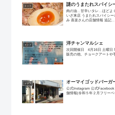
謎のうまたれスパイシ
トップ
肉の油…甘辛いタレ…ほどよ
いざ来店 うまたれスパイシ
み 喜楽さんの店舗情報 追記...
洋チャンマルシェ
トップ
次回開催日 4月16日 土曜
販売の他、チョークアートや手作
オーマイゴッドバーガ
トップ
公式Instagram 公式Face
舗情報(令和５年２月フリーペーパ