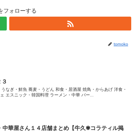
koをフォローする
tomoko
２３
・うなぎ・鮮魚 蕎麦・うどん 和食・居酒屋 焼鳥・からあげ 洋食・
ェ エスニック・韓国料理 ラーメン・中華 バー...
・中華屋さん１４店舗まとめ【牛久✾コラティル掲