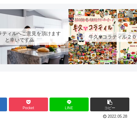
ラティルへご意見を頂けます
牛久✾コラティル２０
と幸いです🙇
Pocket
LINE
コピー
2022.05.28