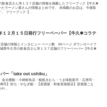
市の飲食店さん等１３７店舗の情報を掲載したフリーブック【牛久✾
いたラーメン屋さんの情報まとめです。 未掲載のお店は、今後取
 フリーブック【...
３年１２月１５日発行フリーペーパー【牛久✾コラテ
7店舗の情報とインタビュー ページ数 60ページ ダウンロードフ
 茨城県牛久市の飲食店さん等１３７店舗のフリーペーパー【牛久✾
「take out ushiku」
寿司】金太楼鮨・小林鮮魚店・鮨処きむら・うま味処新月・広寿司・
【寿司】弥七・やなぎ鮨・【居酒屋・和食居酒屋店】居酒屋ごえ
...