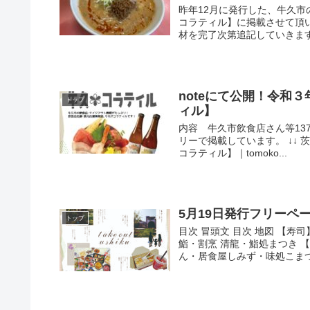
昨年12月に発行した、牛久
コラティル】に掲載させて頂
材を完了次第追記していきます。
noteにて公開！令和
トップ
ィル】
内容 牛久市飲食店さん等13
リーで掲載しています。 ↓↓
コラティル】｜tomoko...
5月19日発行フリーペーパー
トップ
目次 冒頭文 目次 地図 【
鮨・割烹 清龍・鮨処まつき 
ん・居食屋しみず・味処こまつや