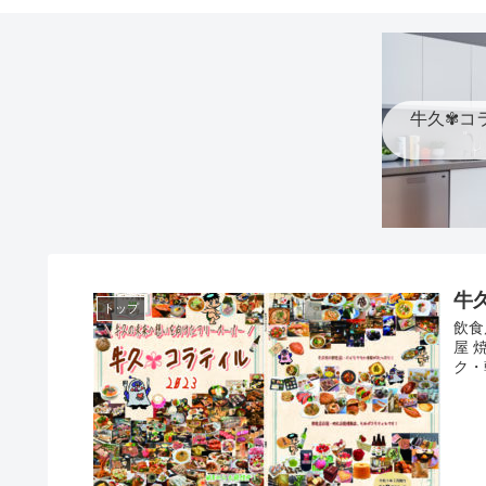
牛久✾コ
牛
トップ
飲食
屋 
ク・