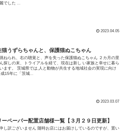
麗でした ...
2023.04.05
住猫うずらちゃんと、保護猫ぬこちゃん
跳ねられ、右の聴覚と、声を失った保護猫ぬこちゃん ２カ月の里
ん探しの末、トライアルを経て、現在は新し い家族と幸せに暮ら
います。 茨城県では,人と動物が共生する地域社会の実現に向け
平成15年に「茨城...
2023.03.07
リーペーパー配置店舗様一覧【３月２９日更新】
申し訳ございません 随時お店にはお届けしているのですが、置い