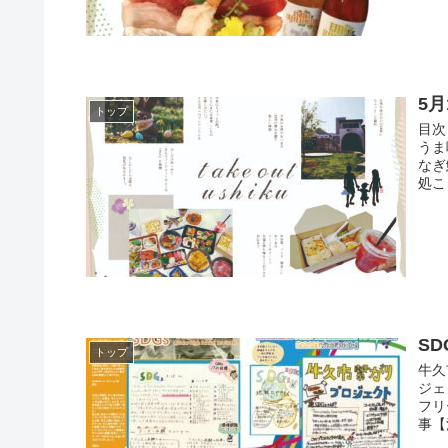
5月
トップ
目次
うま
なぎ
処こ
SD
トップ
牛久
ジェ
フリ
事【