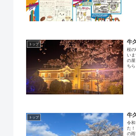
牛
トップ
桜の
いま
の屋
ちら
牛
トップ
令和
た！
の雨