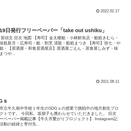
2022.02.17
19日発行フリーペーパー「take out ushiku」
 冒頭文 目次 地図 【寿司】金太楼鮨・小林鮮魚店・鮨処きむら・
味処新月・広寿司・鮨・割烹 清龍・鮨処まつき 【寿司】弥七・や
鮨・【居酒屋・和食居酒屋店】居酒屋ごえん・居食屋しみず・味
まつや...
2021.08.11
Gｓ
市立牛久南中学校１年生のSDGｓの授業で挑戦中の地方創生プロ
クトです。 今回私、坂朋子も携わらせていただきました。 目次
ーペーパー掲載記事【牛久市繫がりプロジェクト】 Instagram記
活動の経緯と寄付先...