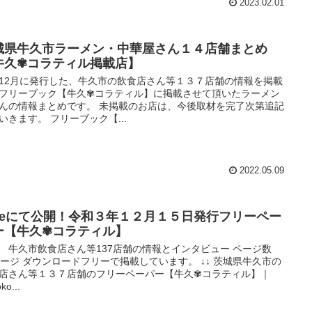
2023.02.01
城県牛久市ラーメン・中華屋さん１４店舗まとめ
牛久✾コラティル掲載店】
12月に発行した、牛久市の飲食店さん等１３７店舗の情報を掲載
フリーブック【牛久✾コラティル】に掲載させて頂いたラーメン
んの情報まとめです。 未掲載のお店は、今後取材を完了次第追記
いきます。 フリーブック【...
2022.05.09
oteにて公開！令和３年１２月１５日発行フリーペー
ー【牛久✾コラティル】
 牛久市飲食店さん等137店舗の情報とインタビュー ページ数
ページ ダウンロードフリーで掲載しています。 ↓↓ 茨城県牛久市の
店さん等１３７店舗のフリーペーパー【牛久✾コラティル】｜
ko...