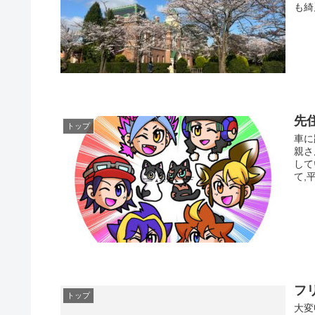
も綺
先
トップ
車に
親さ
して
て,
フ
トップ
大変