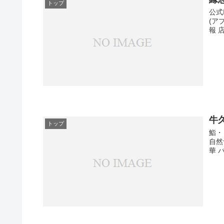
トップ
公式
(ア
報 
牛
トップ
鮨・
自然
華 