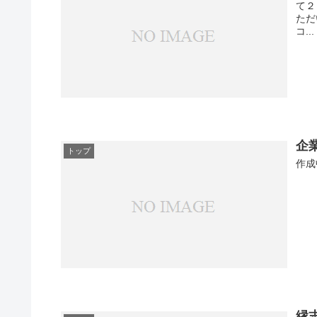
て２
ただ
コ...
企
トップ
作成
縁志