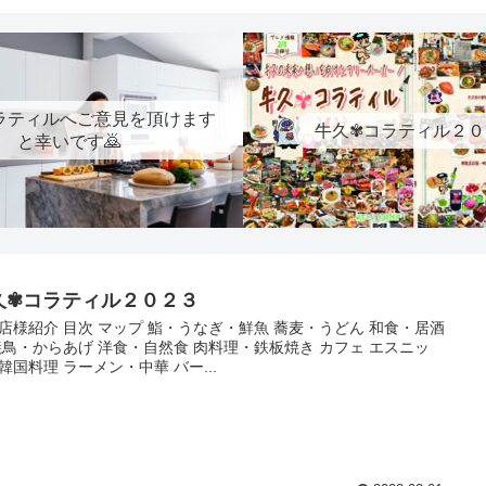
ラティルへご意見を頂けます
牛久✾コラティル２０
と幸いです🙇
久✾コラティル２０２３
店様紹介 目次 マップ 鮨・うなぎ・鮮魚 蕎麦・うどん 和食・居酒
焼鳥・からあげ 洋食・自然食 肉料理・鉄板焼き カフェ エスニッ
韓国料理 ラーメン・中華 バー...