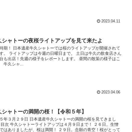
2023.04.11
久シャトーの夜桜ライトアップを見て来たよ
時期！ 日本遺産牛久シャトーでは桜のライトアップが開催されて
す。 ライトアップは今週の日曜日まで。 土日は牛久の飲食店さん
台も出店！先週の様子をレポートします。 昼間の散策の様子はこ
 牛久シャ...
2023.04.06
久シャトーの満開の桜！【令和５年】
５年３月２９日 日本遺産牛久シャトーの満開の桜を見てきまし
 目次 牛久シャトーライトアップは４月９日まで！ ２６日。生憎
ではありましたが、桜は満開！ ２９日。念願の青空！桜がとって