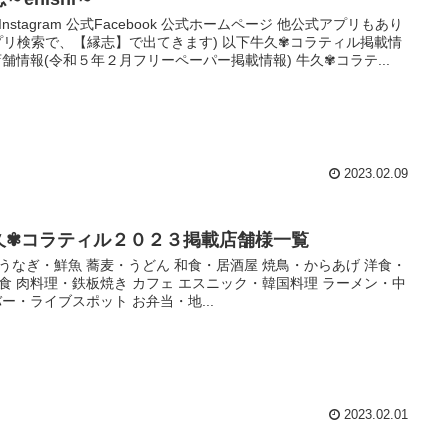
Instagram 公式Facebook 公式ホームページ 他公式アプリもあり
プリ検索で、【縁志】で出てきます) 以下牛久✾コラティル掲載情
店舗情報(令和５年２月フリーペーパー掲載情報) 牛久✾コラテ...
2023.02.09
久✾コラティル２０２３掲載店舗様一覧
うなぎ・鮮魚 蕎麦・うどん 和食・居酒屋 焼鳥・からあげ 洋食・
食 肉料理・鉄板焼き カフェ エスニック・韓国料理 ラーメン・中
バー・ライブスポット お弁当・地...
2023.02.01