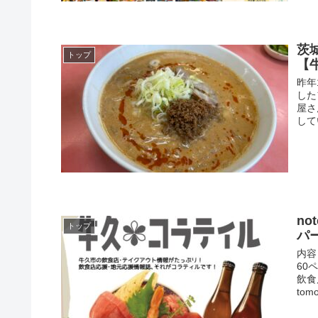
茨
トップ
【
昨年
した
屋さ
して
n
トップ
パ
内容
60
飲食
tomo