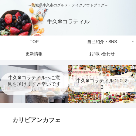
～茨城県牛久市のグルメ・テイクアウトブログ～
牛久✾コラティル
TOP
自己紹介・SNS
更新情報
お問い合わせ
牛久✾コラティルへご意
牛久✾コラティル２０２
見を頂けますと幸いです
３
🙇
カリビアンカフェ