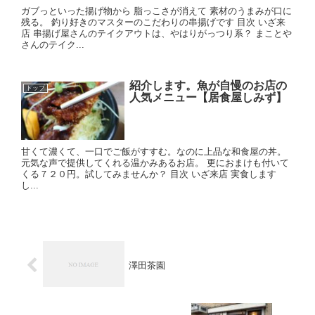
ガブっといった揚げ物から 脂っこさが消えて 素材のうまみが口に
残る。 釣り好きのマスターのこだわりの串揚げです 目次 いざ来
店 串揚げ屋さんのテイクアウトは、やはりがっつり系？ まことや
さんのテイク...
紹介します。魚が自慢のお店の
トップ
人気メニュー【居食屋しみず】
甘くて濃くて、一口でご飯がすすむ。なのに上品な和食屋の丼。
元気な声で提供してくれる温かみあるお店。 更におまけも付いて
くる７２０円。試してみませんか？ 目次 いざ来店 実食します
し...
澤田茶園