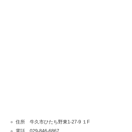
住所 牛久市ひたち野東1-27-9 １F
電話 029-846-6867