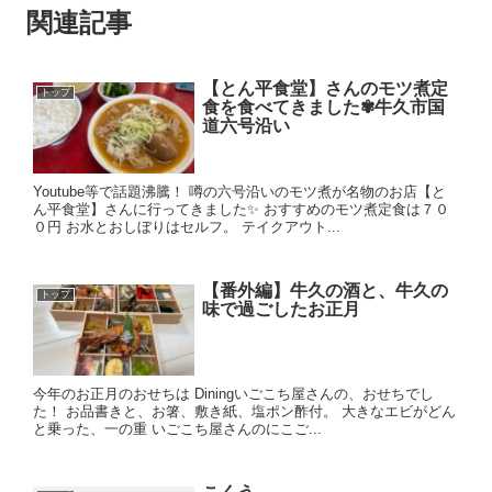
関連記事
【とん平食堂】さんのモツ煮定
トップ
食を食べてきました✾牛久市国
道六号沿い
Youtube等で話題沸騰！ 噂の六号沿いのモツ煮が名物のお店【と
ん平食堂】さんに行ってきました✨ おすすめのモツ煮定食は７０
０円 お水とおしぼりはセルフ。 テイクアウト...
【番外編】牛久の酒と、牛久の
トップ
味で過ごしたお正月
今年のお正月のおせちは Diningいごこち屋さんの、おせちでし
た！ お品書きと、お箸、敷き紙、塩ポン酢付。 大きなエビがどん
と乗った、一の重 いごこち屋さんのにこご...