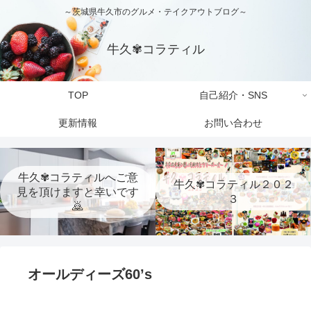
～茨城県牛久市のグルメ・テイクアウトブログ～
牛久✾コラティル
TOP
自己紹介・SNS
更新情報
お問い合わせ
牛久✾コラティルへご意
牛久✾コラティル２０２
見を頂けますと幸いです
３
🙇
オールディーズ60’s