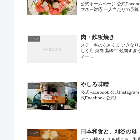
公式ホームページ 公式Facebo
マネー対応 一人当たりの予算 
肉・鉄板焼き
トップ
ステーキのあさくま いきなりス
しく店 焼肉 紫峰牛 焼肉すぎ
ミー...
やしろ味噌
トップ
公式Facebook 公式Inst
式Facebook 公式I...
日本和食と、刈谷の母
トップ
どこか懐かしさを感じる、和食