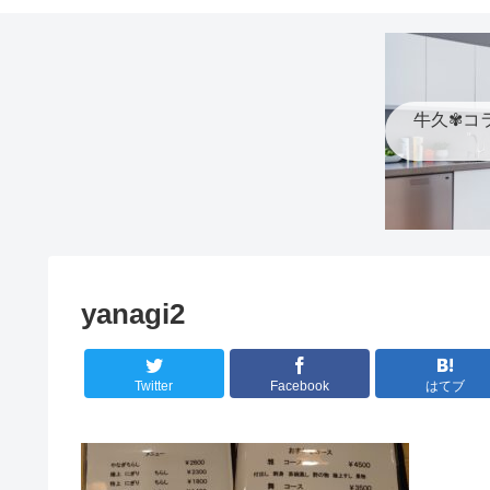
牛久✾コ
yanagi2
Twitter
Facebook
はてブ