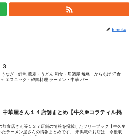
tomoko
２３
・うなぎ・鮮魚 蕎麦・うどん 和食・居酒屋 焼鳥・からあげ 洋食・
ェ エスニック・韓国料理 ラーメン・中華 バー...
・中華屋さん１４店舗まとめ【牛久✾コラティル掲
市の飲食店さん等１３７店舗の情報を掲載したフリーブック【牛久✾
いたラーメン屋さんの情報まとめです。 未掲載のお店は、今後取