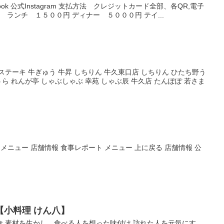
ok 公式Instagram 支払方法 クレジットカード全部、各QR,電子
ランチ １５００円 ディナー ５０００円 テイ...
テーキ 牛ぎゅう 牛昇 しちりん 牛久東口店 しちりん ひたち野う
うら れんが亭 しゃぶしゃぶ 幸苑 しゃぶ辰 牛久店 たんぽぽ 若さま
agram メニュー 店舗情報 食事レポート メニュー 上に戻る 店舗情報 公
【小料理 けん八】
 素材を生かし、食べる人を想った味付け 訪れた人を元気にす