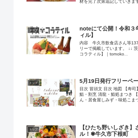
材を完了次第追記していきます。
noteにて公開！令和
トップ
ィル】
内容 牛久市飲食店さん等13
リーで掲載しています。 ↓↓
コラティル】｜tomoko...
5月19日発行フリーペーパー
トップ
目次 冒頭文 目次 地図 【
鮨・割烹 清龍・鮨処まつき 
ん・居食屋しみず・味処こまつや
【ひたち野いしざき】
トップ
ル！✾牛久市下根町