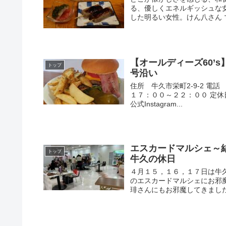
る、優しくエネルギッシュな
した明るい女性。けん八さん マ
【オールディーズ60’
トップ
号沿い
住所 牛久市栄町2-9-2 
１７：００～２２：００ 定休
公式Instagram...
エスカードマルシェ～
トップ
牛久の休日
４月１５，１６，１７日は牛
のエスカードマルシェにお邪
琲さんにもお邪魔してきました(^^