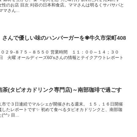
女性のお店 目次 刈谷の日本和食店。ママさんは明るくサバサバと
マさん...
s】さんで優しい味のハンバーガーを✾牛久市栄町408
電話 ０２９-８７５－８５５０ 営業時間 １１：００～１４；３０
日 火曜 オールディーズ60'sさんの情報とテイクアウトレポート
結茶(タピオカドリンク専門店)～南部珈琲で過ごす
久市で３日連続でマルシェが開催される週末。 １５，１６日開催
魔したレポートです✨ 初めて食べるタピオカドリンクと、南部珈
♪ 目...