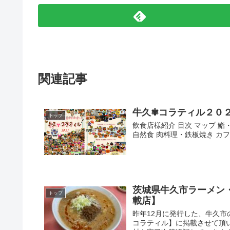
関連記事
牛久✾コラティル２０
トップ
飲食店様紹介 目次 マップ 鮨
自然食 肉料理・鉄板焼き カフ
茨城県牛久市ラーメン
トップ
載店】
昨年12月に発行した、牛久
コラティル】に掲載させて頂