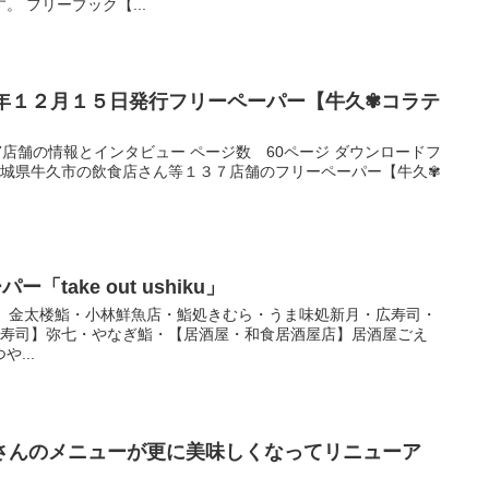
 フリーブック【...
３年１２月１５日発行フリーペーパー【牛久✾コラテ
7店舗の情報とインタビュー ページ数 60ページ ダウンロードフ
 茨城県牛久市の飲食店さん等１３７店舗のフリーペーパー【牛久✾
「take out ushiku」
寿司】金太楼鮨・小林鮮魚店・鮨処きむら・うま味処新月・広寿司・
【寿司】弥七・やなぎ鮨・【居酒屋・和食居酒屋店】居酒屋ごえ
...
さんのメニューが更に美味しくなってリニューア