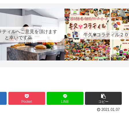
ラティルへご意見を頂けます
牛久✾コラティル２０
と幸いです🙇
Pocket
LINE
コピー
2021.01.07