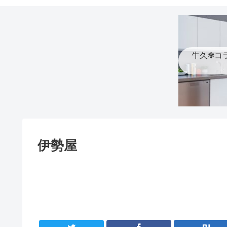
牛久✾コ
伊勢屋