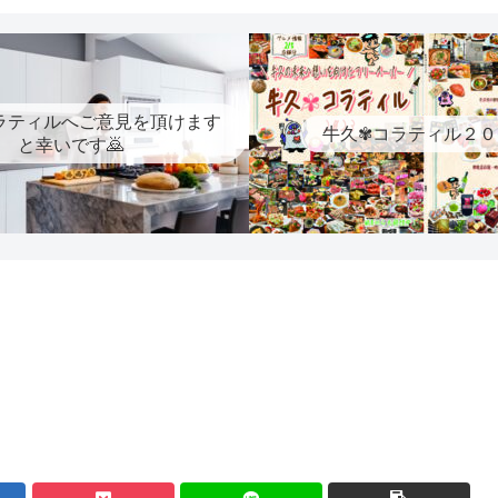
ラティルへご意見を頂けます
牛久✾コラティル２０
と幸いです🙇