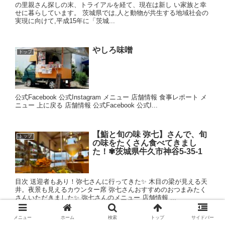
の里親さん探しの末、トライアルを経て、現在は新し い家族と幸
せに暮らしています。 茨城県では,人と動物が共生する地域社会の
実現に向けて,平成15年に「茨城...
やしろ味噌
トップ
公式Facebook 公式Instagram メニュー 店舗情報 食事レポート メ
ニュー 上に戻る 店舗情報 公式Facebook 公式I...
【鮨と旬の味 弥七】さんで、旬
トップ
の味をたくさん食べてきまし
た！✾茨城県牛久市神谷5-35-1
目次 送迎者もあり！弥七さんに行ってきた✨ 木目の梁が見える天
井。夜景も見えるカウンター席 弥七さんおすすめのおつまみたく
さんいただきました✨ 弥七さんのメニュー 店舗情報 ...
メニュー
ホーム
検索
トップ
サイドバー