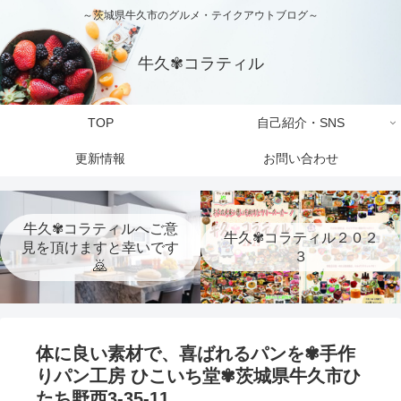
～茨城県牛久市のグルメ・テイクアウトブログ～
牛久✾コラティル
TOP
自己紹介・SNS
更新情報
お問い合わせ
牛久✾コラティルへご意
牛久✾コラティル２０２
見を頂けますと幸いです
３
🙇
体に良い素材で、喜ばれるパンを✾手作
りパン工房 ひこいち堂✾茨城県牛久市ひ
たち野西3-35-11