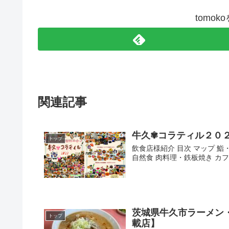
tomo
関連記事
牛久✾コラティル２０
トップ
飲食店様紹介 目次 マップ 鮨
自然食 肉料理・鉄板焼き カフ
茨城県牛久市ラーメン
トップ
載店】