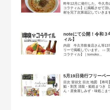
昨年12月に発行した、牛久
コラティル】に掲載させて頂
材を完了次第追記していきます。
noteにて公開！令和
トップ
ィル】
内容 牛久市飲食店さん等13
リーで掲載しています。 ↓↓
コラティル】｜tomoko...
5月19日発行フリーペーパー
トップ
目次 冒頭文 目次 地図 【
鮨・割烹 清龍・鮨処まつき 
ん・居食屋しみず・味処こまつや