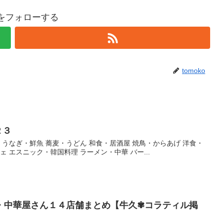
koをフォローする
tomoko
２３
・うなぎ・鮮魚 蕎麦・うどん 和食・居酒屋 焼鳥・からあげ 洋食・
ェ エスニック・韓国料理 ラーメン・中華 バー...
・中華屋さん１４店舗まとめ【牛久✾コラティル掲