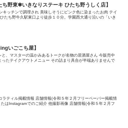
たち野東✾いきなりステーキ ひたち野うしく店】
ンキッチンで調理され 美味しそうにピンク色に染まったお肉 テイ
次 ひたち野牛久駅東口より徒歩１０分。学園西大通り沿いの「いき
ingいごこち屋】
レと、マスターの温かみあるトークが名物の居酒屋さん 今販売中
まったテイクアウトメニュー その詰まり具合が半端ありませんで
コラティル掲載情報 店舗情報(令和５年２月フリーペーパー掲載情
たはInstagramでのご紹介 他撮影画像 店舗情報(令和５年２月フ