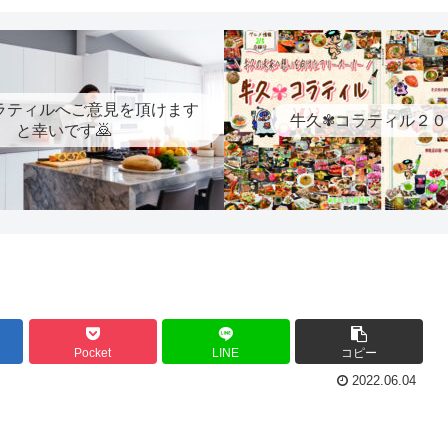
ラティルへご意見を頂けます
牛久✾コラティル２０
と幸いです🙇
Pocket
LINE
コピー
2022.06.04