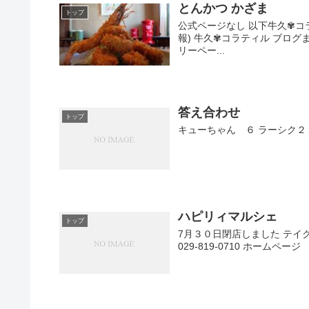
とんかつ かざま
トップ
公式ページなし 以下牛久✾コ
報) 牛久✾コラティル ブログま
リーペー...
答え合わせ
トップ
キューちゃん ６ ラーシク２
ハピリィマルシェ
トップ
7月３０日閉店しました テイク
029-819-0710 ホームページ h