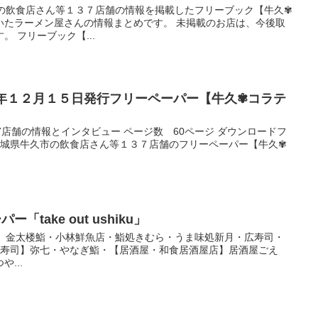
市の飲食店さん等１３７店舗の情報を掲載したフリーブック【牛久✾
いたラーメン屋さんの情報まとめです。 未掲載のお店は、今後取
 フリーブック【...
３年１２月１５日発行フリーペーパー【牛久✾コラテ
7店舗の情報とインタビュー ページ数 60ページ ダウンロードフ
 茨城県牛久市の飲食店さん等１３７店舗のフリーペーパー【牛久✾
「take out ushiku」
寿司】金太楼鮨・小林鮮魚店・鮨処きむら・うま味処新月・広寿司・
【寿司】弥七・やなぎ鮨・【居酒屋・和食居酒屋店】居酒屋ごえ
...