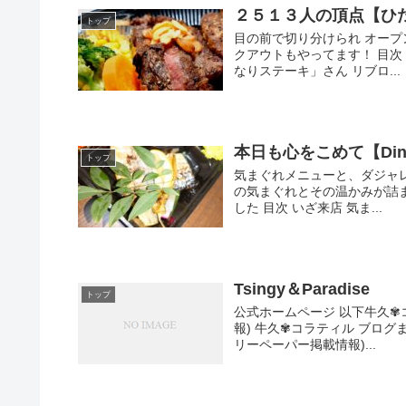
２５１３人の頂点【ひ
トップ
目の前で切り分けられ オープ
クアウトもやってます！ 目
なりステーキ」さん リブロ...
本日も心をこめて【Din
トップ
気まぐれメニューと、ダジャ
の気まぐれとその温かみが詰
した 目次 いざ来店 気ま...
Tsingy＆Paradise
トップ
公式ホームページ 以下牛久✾
報) 牛久✾コラティル ブログま
リーペーパー掲載情報)...