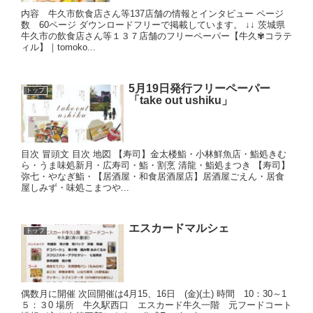
内容 牛久市飲食店さん等137店舗の情報とインタビュー ページ
数 60ページ ダウンロードフリーで掲載しています。 ↓↓ 茨城県
牛久市の飲食店さん等１３７店舗のフリーペーパー【牛久✾コラテ
ィル】｜tomoko...
5月19日発行フリーペーパー
トップ
「take out ushiku」
目次 冒頭文 目次 地図 【寿司】金太楼鮨・小林鮮魚店・鮨処きむ
ら・うま味処新月・広寿司・鮨・割烹 清龍・鮨処まつき 【寿司】
弥七・やなぎ鮨・【居酒屋・和食居酒屋店】居酒屋ごえん・居食
屋しみず・味処こまつや...
エスカードマルシェ
トップ
偶数月に開催 次回開催は4月15、16日 (金)(土) 時間 10：30～1
５：３0 場所 牛久駅西口 エスカード牛久一階 元フードコート