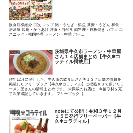
飲食店様紹介 目次 マップ 鮨・うなぎ・鮮魚 蕎麦・うどん 和食・
居酒屋 焼鳥・からあげ 洋食・自然食 肉料理・鉄板焼き カフェ エ
スニック・韓国料理 ラーメン・中華 バー...
茨城県牛久市ラーメン・中華屋
トップ
さん１４店舗まとめ【牛久✾コ
ラティル掲載店】
昨年12月に発行した、牛久市の飲食店さん等１３７店舗の情報を
掲載したフリーブック【牛久✾コラティル】に掲載させて頂いたラ
ーメン屋さんの情報まとめです。 未掲載のお店は、今後取材を完
了次第追記していきます。 フリーブック【...
noteにて公開！令和３年１２月
トップ
１５日発行フリーペーパー【牛
久✾コラティル】