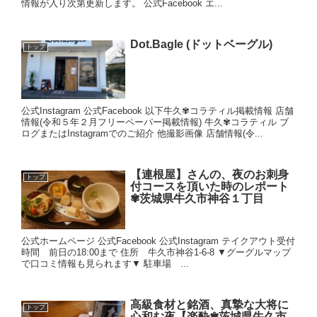
情報が入り次第更新します。 公式Facebook エ...
Dot.Bagle (ドットベーグル)
トップ
公式Instagram 公式Facebook 以下牛久✾コラティル掲載情報 店舗
情報(令和５年２月フリーペーパー掲載情報) 牛久✾コラティル ブ
ログまたはInstagramでのご紹介 他撮影画像 店舗情報(令...
【連根屋】さんの、夜のお刺身
トップ
付コースを頂いた時のレポート
✾茨城県牛久市神谷１丁目
公式ホームページ 公式Facebook 公式Instagram テイクアウト受付
時間 前日の18:00まで 住所 牛久市神谷1-6-8 ▼グーグルマップ
で口コミ情報も見られます▼ 駐車場 ...
高級食材と銘酒、真摯な大将に
トップ
心和む夜【楽酔✾茨城県牛久市