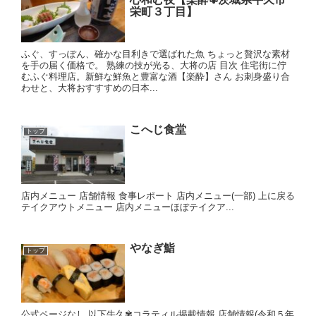
栄町３丁目】
ふぐ、すっぽん、確かな目利きで選ばれた魚 ちょっと贅沢な素材
を手の届く価格で。 熟練の技が光る、大将の店 目次 住宅街に佇
むふぐ料理店。新鮮な鮮魚と豊富な酒【楽酔】さん お刺身盛り合
わせと、大将おすすすめの日本...
こへじ食堂
トップ
店内メニュー 店舗情報 食事レポート 店内メニュー(一部) 上に戻る
テイクアウトメニュー 店内メニューほぼテイクア...
やなぎ鮨
トップ
公式ページなし 以下牛久✾コラティル掲載情報 店舗情報(令和５年