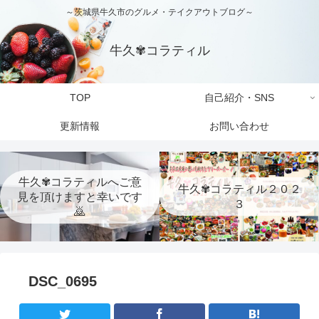
～茨城県牛久市のグルメ・テイクアウトブログ～
牛久✾コラティル
TOP
自己紹介・SNS
更新情報
お問い合わせ
牛久✾コラティルへご意
牛久✾コラティル２０２
見を頂けますと幸いです
３
🙇
DSC_0695