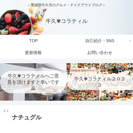
～茨城県牛久市のグルメ・テイクアウトブログ～
牛久✾コラティル
TOP
自己紹介・SNS
更新情報
お問い合わせ
牛久✾コラティルへご意
牛久✾コラティル２０２
見を頂けますと幸いです
３
🙇
ナチュグル