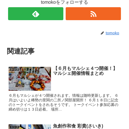
tomokoをフォローする
tomoko
関連記事
【６月もマルシェ４つ開催！】
トップ
マルシェ開催情報まとめ
６月もマルシェが４つ開催されます。情報は随時更新します。 ６
月はいよいよ稀勢の里関の二所ノ関部屋開所！ ６月１８日に記念
のトークイベントをされるそうです。 トークイベント参加応募の
締め切りは１３日必着。 場所...
魚創作和食 彩貴(さいき)
トップ