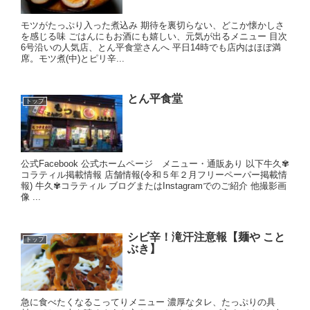
モツがたっぷり入った煮込み 期待を裏切らない、どこか懐かしさ
を感じる味 ごはんにもお酒にも嬉しい、元気が出るメニュー 目次
6号沿いの人気店、とん平食堂さんへ 平日14時でも店内はほぼ満
席。モツ煮(中)とピリ辛...
とん平食堂
トップ
公式Facebook 公式ホームページ メニュー・通販あり 以下牛久✾
コラティル掲載情報 店舗情報(令和５年２月フリーペーパー掲載情
報) 牛久✾コラティル ブログまたはInstagramでのご紹介 他撮影画
像 ...
シビ辛！滝汗注意報【麺や こと
トップ
ぶき】
急に食べたくなるこってりメニュー 濃厚なタレ、たっぷりの具