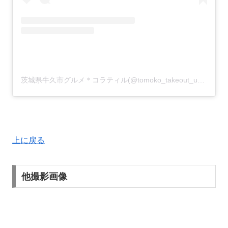
茨城県牛久市グルメ＊コラティル(@tomoko_takeout_ushiku)がシェアした投稿
上に戻る
他撮影画像