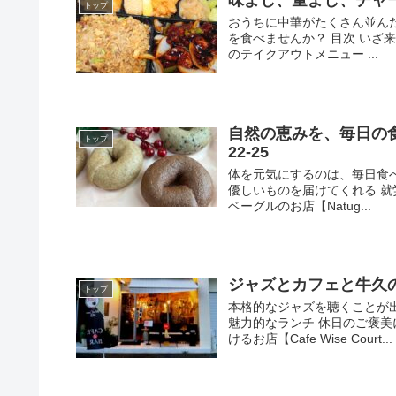
味よし、量よし、チャ
トップ
おうちに中華がたくさん並ん
を食べませんか？ 目次 いざ
のテイクアウトメニュー ...
自然の恵みを、毎日の食卓
トップ
22-25
体を元気にするのは、毎日食
優しいものを届けてくれる 就労
ベーグルのお店【Natug...
ジャズとカフェと牛久の夜と
トップ
本格的なジャズを聴くことが
魅力的なランチ 休日のご褒美
けるお店【Cafe Wise Court...