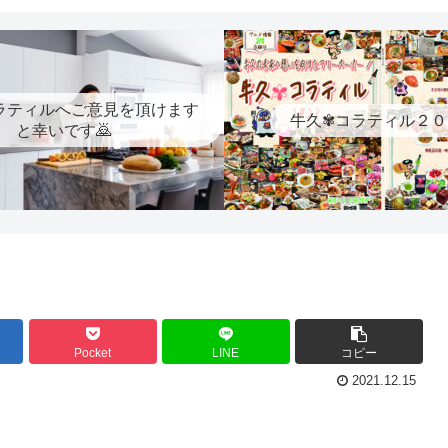
ラティルへご意見を頂けます
牛久✾コラティル２０
と幸いです🙇
Pocket
LINE
コピー
2021.12.15