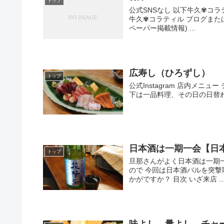
トップ
公式SNSなし 以下牛久✾コ
牛久✾コラティル ブログまたは
ペーパー掲載情報) ...
広寿し（ひろずし）
トップ
公式Instagram 店内メニ
下は一品料理、その日の日替わ
日本酒は一期一会【日本酒
トップ
旦那さんがよく日本酒は一期
ので 今回は日本酒バルを突
かがですか？ 目次 いざ来店 ..