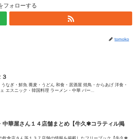
koをフォローする
tomoko
２３
・うなぎ・鮮魚 蕎麦・うどん 和食・居酒屋 焼鳥・からあげ 洋食・
ェ エスニック・韓国料理 ラーメン・中華 バー...
・中華屋さん１４店舗まとめ【牛久✾コラティル掲
市の飲食店さん等１３７店舗の情報を掲載したフリーブック【牛久✾