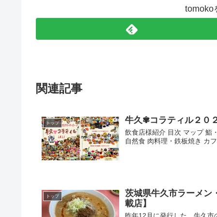
tomo
関連記事
牛久✾コラティル２０
トップ
飲食店様紹介 目次 マップ 鮨
自然食 肉料理・鉄板焼き カフ
茨城県牛久市ラーメン
トップ
載店】
昨年12月に発行した、牛久