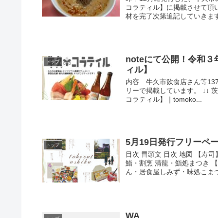
コラティル】に掲載させて頂
材を完了次第追記していきます。
noteにて公開！令和
トップ
ィル】
内容 牛久市飲食店さん等13
リーで掲載しています。 ↓↓
コラティル】｜tomoko...
5月19日発行フリーペーパー
トップ
目次 冒頭文 目次 地図 【
鮨・割烹 清龍・鮨処まつき 
ん・居食屋しみず・味処こまつや
WA