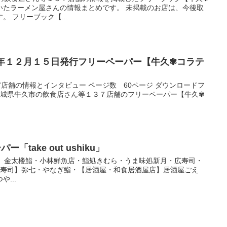
いたラーメン屋さんの情報まとめです。 未掲載のお店は、今後取
 フリーブック【...
３年１２月１５日発行フリーペーパー【牛久✾コラテ
7店舗の情報とインタビュー ページ数 60ページ ダウンロードフ
 茨城県牛久市の飲食店さん等１３７店舗のフリーペーパー【牛久✾
「take out ushiku」
寿司】金太楼鮨・小林鮮魚店・鮨処きむら・うま味処新月・広寿司・
【寿司】弥七・やなぎ鮨・【居酒屋・和食居酒屋店】居酒屋ごえ
...