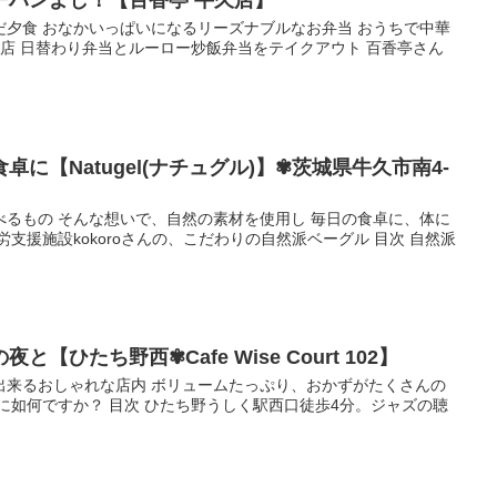
ーハンよし！【百香亭 牛久店】
だ夕食 おなかいっぱいになるリーズナブルなお弁当 おうちで中華
来店 日替わり弁当とルーロー炒飯弁当をテイクアウト 百香亭さん
に【Natugel(ナチュグル)】✾茨城県牛久市南4-
べるもの そんな想いで、自然の素材を使用し 毎日の食卓に、体に
支援施設kokoroさんの、こだわりの自然派ベーグル 目次 自然派
【ひたち野西✾Cafe Wise Court 102】
出来るおしゃれな店内 ボリュームたっぷり、おかずがたくさんの
に如何ですか？ 目次 ひたち野うしく駅西口徒歩4分。ジャズの聴