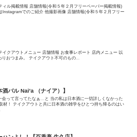
ラティル掲載情報 店舗情報(令和５年２月フリーペーパー掲載情報)
Instagramでのご紹介 他撮影画像 店舗情報(令和５年２月フリー
ュー テイクアウトメニュー 店舗情報 お食事レポート 店内メニュー 以
りおつまみ。 テイクアウト不可のもの...
バル Nai’a （ナイア）】
一会って言ってたなぁ…と 当の私は日本酒に一切詳しくなかった
撃取材！ テイクアウトと共に日本酒の雑学をひとつ持ち帰るのはい
.