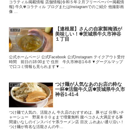
コラティル掲載情報 店舗情報(令和５年２月フリーペーパー掲載情
報) 牛久✾コラティル ブログまたはInstagramでのご紹介 他撮影画
像 ...
【連根屋】さんの自家製梅酒が
トップ
美味しい！✾茨城県牛久市神谷
１丁目
公式ホームページ 公式Facebook 公式Instagram テイクアウト受付
時間 前日の18:00まで 住所 牛久市神谷1-6-8 ▼グーグルマップ
で口コミ情報も見られます▼ ...
つけ麺が人気なあのお店の粋な
トップ
一杯✾活龍牛久店✾茨城県牛久市
神谷1-41-4
つけ麺で人気の、活龍さん 牛久店のおすすめは、豚そば 分厚いチ
ャーシュー 野菜８００ｇまで増量無料 腹ペコさん大満足する事
間違いなしのインスパイヤ系ラーメン店 目次 ふれあい通り沿い！
つけ麺が有名な活龍さんの牛...