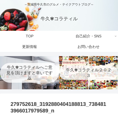
～茨城県牛久市のグルメ・テイクアウトブログ～
牛久✾コラティル
TOP
自己紹介・SNS
更新情報
お問い合わせ
牛久✾コラティルへご意
牛久✾コラティル２０２
見を頂けますと幸いです
３
🙇
279752618_3192880404188813_738481
3966017979589_n