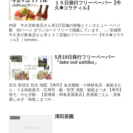
１５日発行フリーペーパー【牛
久✾コラティル】
内容 牛久市飲食店さん等137店舗の情報とインタビュー ページ
数 60ページ ダウンロードフリーで掲載しています。 ↓↓ 茨城県
牛久市の飲食店さん等１３７店舗のフリーペーパー【牛久✾コラテ
ィル】｜tomoko...
5月19日発行フリーペーパー
トップ
「take out ushiku」
目次 冒頭文 目次 地図 【寿司】金太楼鮨・小林鮮魚店・鮨処きむ
ら・うま味処新月・広寿司・鮨・割烹 清龍・鮨処まつき 【寿司】
弥七・やなぎ鮨・【居酒屋・和食居酒屋店】居酒屋ごえん・居食
屋しみず・味処こまつや...
澤田茶園
トップ