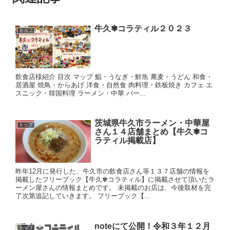
牛久✾コラティル２０２３
トップ
飲食店様紹介 目次 マップ 鮨・うなぎ・鮮魚 蕎麦・うどん 和食・
居酒屋 焼鳥・からあげ 洋食・自然食 肉料理・鉄板焼き カフェ エ
スニック・韓国料理 ラーメン・中華 バー...
茨城県牛久市ラーメン・中華屋
トップ
さん１４店舗まとめ【牛久✾コ
ラティル掲載店】
昨年12月に発行した、牛久市の飲食店さん等１３７店舗の情報を
掲載したフリーブック【牛久✾コラティル】に掲載させて頂いたラ
ーメン屋さんの情報まとめです。 未掲載のお店は、今後取材を完
了次第追記していきます。 フリーブック【...
noteにて公開！令和３年１２月
トップ