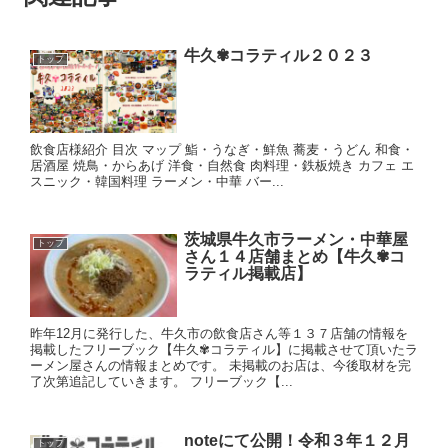
牛久✾コラティル２０２３
トップ
飲食店様紹介 目次 マップ 鮨・うなぎ・鮮魚 蕎麦・うどん 和食・
居酒屋 焼鳥・からあげ 洋食・自然食 肉料理・鉄板焼き カフェ エ
スニック・韓国料理 ラーメン・中華 バー...
茨城県牛久市ラーメン・中華屋
トップ
さん１４店舗まとめ【牛久✾コ
ラティル掲載店】
昨年12月に発行した、牛久市の飲食店さん等１３７店舗の情報を
掲載したフリーブック【牛久✾コラティル】に掲載させて頂いたラ
ーメン屋さんの情報まとめです。 未掲載のお店は、今後取材を完
了次第追記していきます。 フリーブック【...
noteにて公開！令和３年１２月
トップ