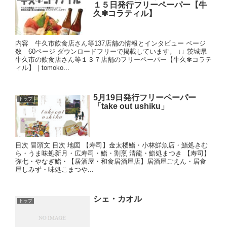
１５日発行フリーペーパー【牛
久✾コラティル】
内容 牛久市飲食店さん等137店舗の情報とインタビュー ページ
数 60ページ ダウンロードフリーで掲載しています。 ↓↓ 茨城県
牛久市の飲食店さん等１３７店舗のフリーペーパー【牛久✾コラテ
ィル】｜tomoko...
5月19日発行フリーペーパー
トップ
「take out ushiku」
目次 冒頭文 目次 地図 【寿司】金太楼鮨・小林鮮魚店・鮨処きむ
ら・うま味処新月・広寿司・鮨・割烹 清龍・鮨処まつき 【寿司】
弥七・やなぎ鮨・【居酒屋・和食居酒屋店】居酒屋ごえん・居食
屋しみず・味処こまつや...
シェ・カオル
トップ