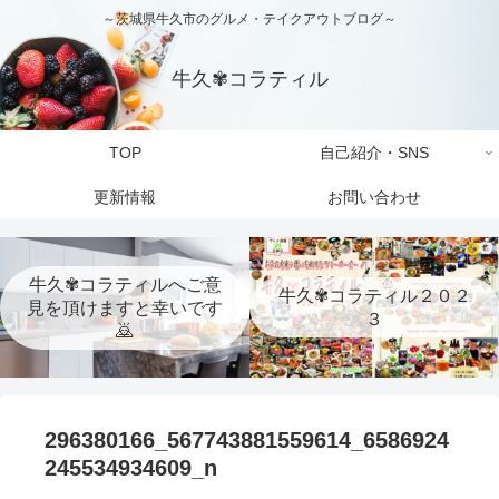
～茨城県牛久市のグルメ・テイクアウトブログ～
牛久✾コラティル
TOP
自己紹介・SNS
更新情報
お問い合わせ
牛久✾コラティルへご意
牛久✾コラティル２０２
見を頂けますと幸いです
３
🙇
296380166_567743881559614_6586924
245534934609_n