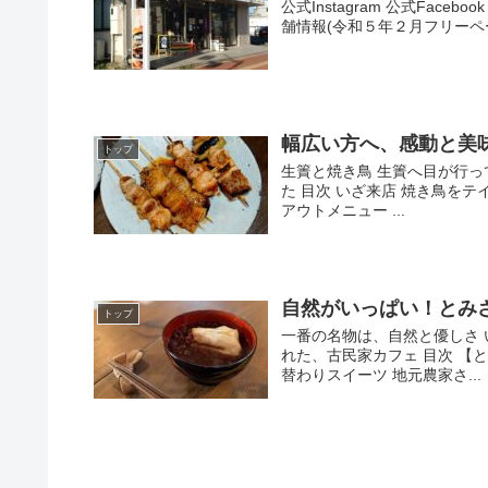
公式Instagram 公式Face
舗情報(令和５年２月フリーペーパ
幅広い方へ、感動と美
トップ
生簀と焼き鳥 生簀へ目が行
た 目次 いざ来店 焼き鳥を
アウトメニュー ...
自然がいっぱい！とみさ
トップ
一番の名物は、自然と優しさ
れた、古民家カフェ 目次 【
替わりスイーツ 地元農家さ...