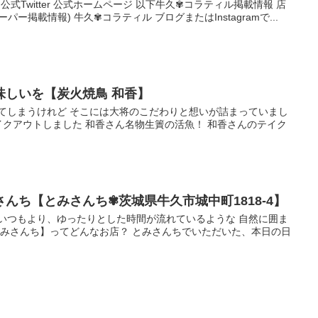
book 公式Twitter 公式ホームページ 以下牛久✾コラティル掲載情報 店
ー掲載情報) 牛久✾コラティル ブログまたはInstagramで...
味しいを【炭火焼鳥 和香】
ってしまうけれど そこには大将のこだわりと想いが詰まっていまし
テイクアウトしました 和香さん名物生簀の活魚！ 和香さんのテイク
んち【とみさんち✾茨城県牛久市城中町1818-4】
 いつもより、ゆったりとした時間が流れているような 自然に囲ま
とみさんち】ってどんなお店？ とみさんちでいただいた、本日の日