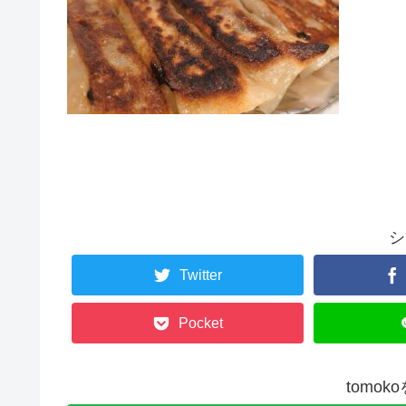
シ
Twitter
Pocket
tomo