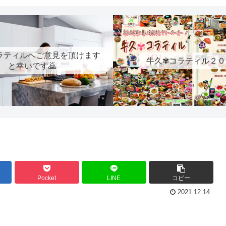
ラティルへご意見を頂けます
牛久✾コラティル２０
と幸いです🙇
Pocket
LINE
コピー
2021.12.14