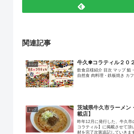
関連記事
牛久✾コラティル２０
トップ
飲食店様紹介 目次 マップ 鮨
自然食 肉料理・鉄板焼き カフ
茨城県牛久市ラーメン
トップ
載店】
昨年12月に発行した、牛久
コラティル】に掲載させて頂
材を完了次第追記していきます。