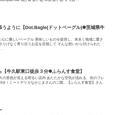
ように【Dot.Bagle(ドットベーグル)✾茨城県牛
と心に優しいベーグル 美味しいものを提供し、末永く地域に愛さ
さりげなく寄り沿うお店を目指して そんな想いから付けられた
..
ら【牛久駅東口徒歩３分✾ふらんす食堂】
牛久の景色が見える明るい店内 あたたかな空気が流れる、街のフレ
歩3分！ミートデリカなかじまさんの二階。【ふらんす食堂】さん
ー