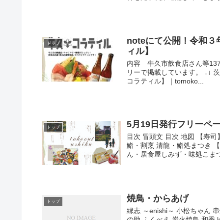
noteにて公開！令和
トップ
ィル】
内容 牛久市飲食店さん等13
リーで掲載しています。 ↓↓
コラティル】｜tomoko...
5月19日発行フリーペーパー
トップ
目次 冒頭文 目次 地図 【
鮨・割烹 清龍・鮨処まつき 
ん・居食屋しみず・味処こまつや
焼鳥・からあげ
トップ
縁志 ～enishi～ 小松ちゃ
の助 ふくべえ 炭火焼鳥 和香 kus