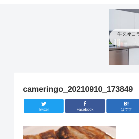
牛久✾コ
cameringo_20210910_173849
Twitter
Facebook
はてブ