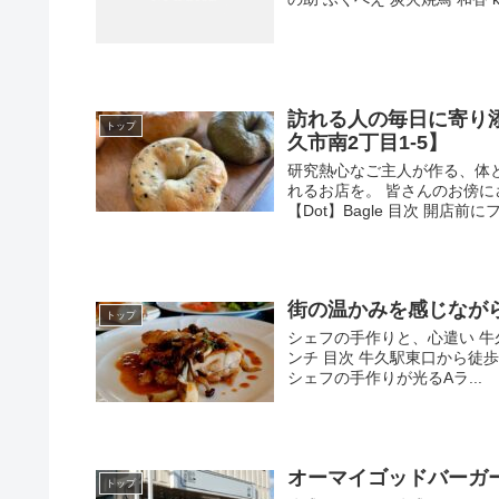
訪れる人の毎日に寄り添う
トップ
久市南2丁目1-5】
研究熱心なご主人が作る、体
れるお店を。 皆さんのお傍に
【Dot】Bagle 目次 開店前にフ.
街の温かみを感じなが
トップ
シェフの手作りと、心遣い 
ンチ 目次 牛久駅東口から徒
シェフの手作りが光るAラ...
オーマイゴッドバーガ
トップ