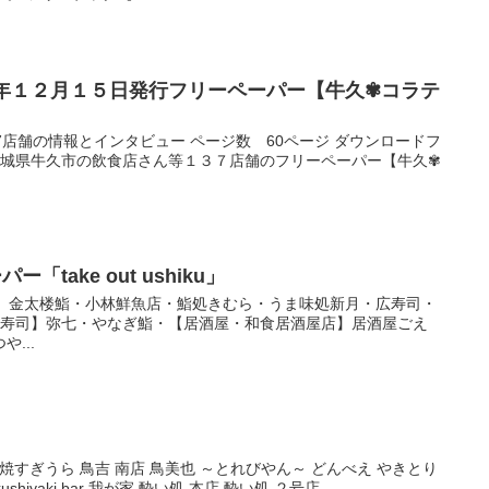
３年１２月１５日発行フリーペーパー【牛久✾コラテ
7店舗の情報とインタビュー ページ数 60ページ ダウンロードフ
 茨城県牛久市の飲食店さん等１３７店舗のフリーペーパー【牛久✾
「take out ushiku」
寿司】金太楼鮨・小林鮮魚店・鮨処きむら・うま味処新月・広寿司・
【寿司】弥七・やなぎ鮨・【居酒屋・和食居酒屋店】居酒屋ごえ
...
ん 串焼すぎうら 鳥吉 南店 鳥美也 ～とれびやん～ どんべえ やきとり
hiyaki bar 我が家 酔い処 本店 酔い処 ２号店 ...