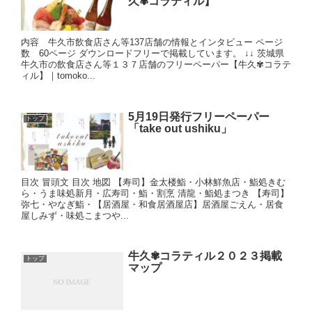
久✾コラティル】
内容 牛久市飲食店さん等137店舗の情報とインタビュー ページ
数 60ページ ダウンロードフリーで掲載しています。 ↓↓ 茨城県
牛久市の飲食店さん等１３７店舗のフリーペーパー【牛久✾コラテ
ィル】｜tomoko...
5月19日発行フリーペーパー
トップ
「take out ushiku」
目次 冒頭文 目次 地図 【寿司】金太楼鮨・小林鮮魚店・鮨処きむ
ら・うま味処新月・広寿司・鮨・割烹 清龍・鮨処まつき 【寿司】
弥七・やなぎ鮨・【居酒屋・和食居酒屋店】居酒屋ごえん・居食
屋しみず・味処こまつや...
牛久✾コラティル２０２３掲載
トップ
マップ