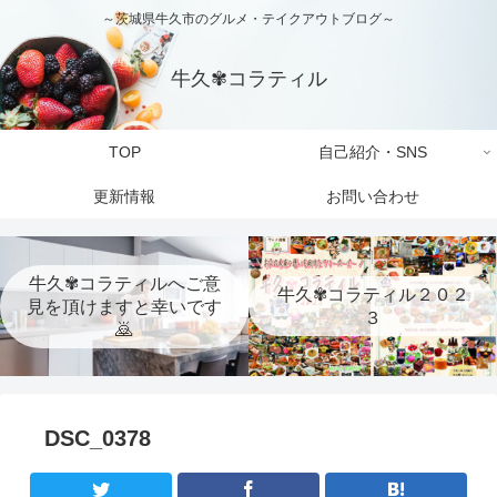
～茨城県牛久市のグルメ・テイクアウトブログ～
牛久✾コラティル
TOP
自己紹介・SNS
更新情報
お問い合わせ
牛久✾コラティルへご意
牛久✾コラティル２０２
見を頂けますと幸いです
３
🙇
DSC_0378