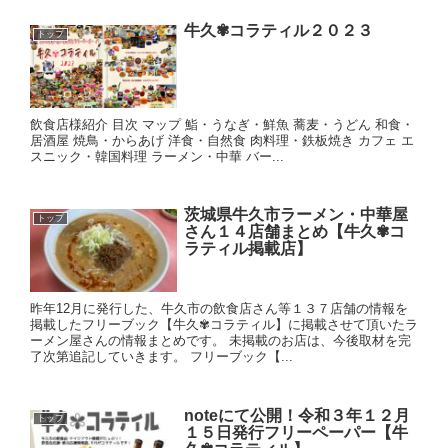
牛久✾コラティル２０２３
トップ
飲食店様紹介 目次 マップ 鮨・うなぎ・鮮魚 蕎麦・うどん 和食・
居酒屋 焼鳥・からあげ 洋食・自然食 肉料理・鉄板焼き カフェ エ
スニック・韓国料理 ラーメン・中華 バー...
茨城県牛久市ラーメン・中華屋
トップ
さん１４店舗まとめ【牛久✾コ
ラティル掲載店】
昨年12月に発行した、牛久市の飲食店さん等１３７店舗の情報を
掲載したフリーブック【牛久✾コラティル】に掲載させて頂いたラ
ーメン屋さんの情報まとめです。 未掲載のお店は、今後取材を完
了次第追記していきます。 フリーブック【...
noteにて公開！令和３年１２月
トップ
１５日発行フリーペーパー【牛