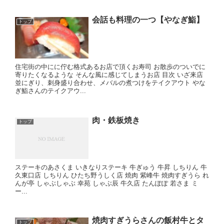
会話も料理の一つ【やなぎ鮨】
トップ
住宅街の中にに佇む格式あるお店で頂くお寿司 お散歩のついでに
寄りたくなるような そんな風に感じてしまうお店 目次 いざ来店
並にぎり、刺身盛り合わせ、メバルの煮つけをテイクアウト やな
ぎ鮨さんのテイクアウ...
肉・鉄板焼き
トップ
ステーキのあさくま いきなりステーキ 牛ぎゅう 牛昇 しちりん 牛
久東口店 しちりん ひたち野うしく店 焼肉 紫峰牛 焼肉すぎうら れ
んが亭 しゃぶしゃぶ 幸苑 しゃぶ辰 牛久店 たんぽぽ 若さま ミ
ー...
焼肉すぎうらさんの飯村牛とタ
トップ