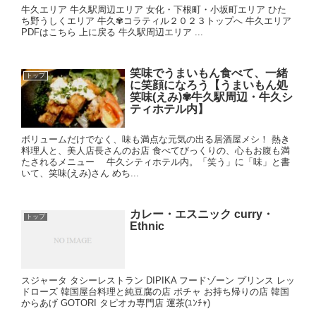
牛久エリア 牛久駅周辺エリア 女化・下根町・小坂町エリア ひた
ち野うしくエリア 牛久✾コラティル２０２３トップへ 牛久エリア
PDFはこちら 上に戻る 牛久駅周辺エリア ...
笑味でうまいもん食べて、一緒
トップ
に笑顔になろう【うまいもん処
笑味(えみ)✾牛久駅周辺・牛久シ
ティホテル内】
ボリュームだけでなく、味も満点な元気の出る居酒屋メシ！ 熱き
料理人と、美人店長さんのお店 食べてびっくりの、心もお腹も満
たされるメニュー 牛久シティホテル内。「笑う」に「味」と書
いて、笑味(えみ)さん めち...
カレー・エスニック curry・
トップ
Ethnic
スジャータ タシーレストラン DIPIKA フードゾーン プリンス レッ
ドローズ 韓国屋台料理と純豆腐の店 ポチャ お持ち帰りの店 韓国
からあげ GOTORI タピオカ専門店 運茶(ﾕﾝﾁｬ)