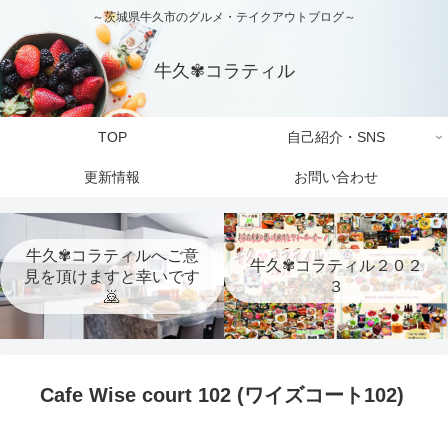
～茨城県牛久市のグルメ・テイクアウトブログ～
牛久✾コラティル
TOP
自己紹介・SNS
更新情報
お問い合わせ
牛久✾コラティルへご意
牛久✾コラティル２０２
見を頂けますと幸いです
３
🙇
Cafe Wise court 102 (ワイズコート102)