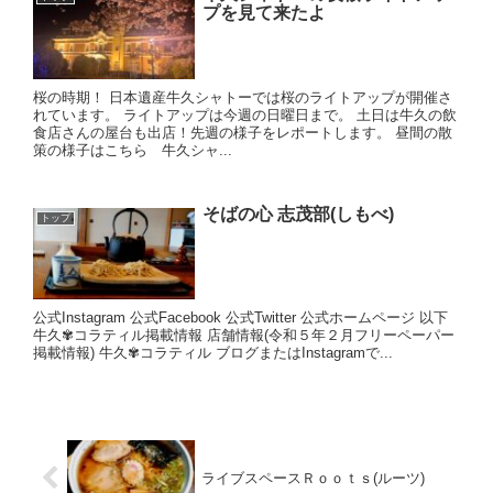
プを見て来たよ
桜の時期！ 日本遺産牛久シャトーでは桜のライトアップが開催さ
れています。 ライトアップは今週の日曜日まで。 土日は牛久の飲
食店さんの屋台も出店！先週の様子をレポートします。 昼間の散
策の様子はこちら 牛久シャ...
そばの心 志茂部(しもべ)
トップ
公式Instagram 公式Facebook 公式Twitter 公式ホームページ 以下
牛久✾コラティル掲載情報 店舗情報(令和５年２月フリーペーパー
掲載情報) 牛久✾コラティル ブログまたはInstagramで...
ライブスペースＲｏｏｔｓ(ルーツ)