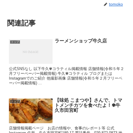
tomoko
関連記事
ラーメンショップ牛久店
トップ
公式SNSなし 以下牛久✾コラティル掲載情報 店舗情報(令和５年２
月フリーペーパー掲載情報) 牛久✾コラティル ブログまたは
Instagramでのご紹介 他撮影画像 店舗情報(令和５年２月フリーペ
ーパー掲載情報) ...
【味処 こまつや】さんで、トマ
トップ
トメンチカツを食べたよ！✾牛
久市田宮町
店舗情報掲載ページ お店の情報や、食事のレポート等 公式
Instagram 住所 牛久市田宮町189-17 電話番号 029-872-0873 地