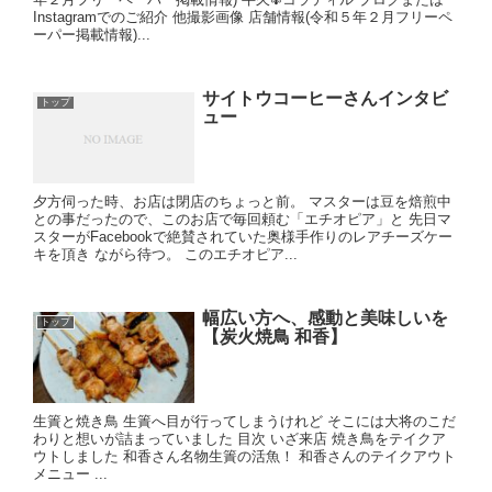
Instagramでのご紹介 他撮影画像 店舗情報(令和５年２月フリーペ
ーパー掲載情報)...
サイトウコーヒーさんインタビ
トップ
ュー
夕方伺った時、お店は閉店のちょっと前。 マスターは豆を焙煎中
との事だったので、このお店で毎回頼む「エチオピア」と 先日マ
スターがFacebookで絶賛されていた奥様手作りのレアチーズケー
キを頂き ながら待つ。 このエチオピア...
幅広い方へ、感動と美味しいを
トップ
【炭火焼鳥 和香】
生簀と焼き鳥 生簀へ目が行ってしまうけれど そこには大将のこだ
わりと想いが詰まっていました 目次 いざ来店 焼き鳥をテイクア
ウトしました 和香さん名物生簀の活魚！ 和香さんのテイクアウト
メニュー ...