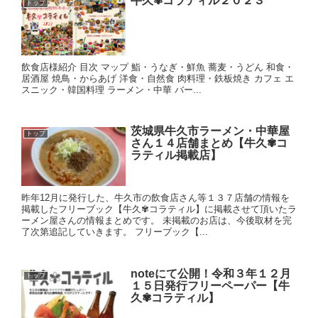
牛久✾コラティル２０２３
トップ
飲食店様紹介 目次 マップ 鮨・うなぎ・鮮魚 蕎麦・うどん 和食・
居酒屋 焼鳥・からあげ 洋食・自然食 肉料理・鉄板焼き カフェ エ
スニック・韓国料理 ラーメン・中華 バー...
茨城県牛久市ラーメン・中華屋
トップ
さん１４店舗まとめ【牛久✾コ
ラティル掲載店】
昨年12月に発行した、牛久市の飲食店さん等１３７店舗の情報を
掲載したフリーブック【牛久✾コラティル】に掲載させて頂いたラ
ーメン屋さんの情報まとめです。 未掲載のお店は、今後取材を完
了次第追記していきます。 フリーブック【...
noteにて公開！令和３年１２月
トップ
１５日発行フリーペーパー【牛
久✾コラティル】