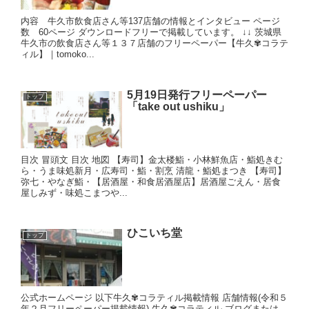
内容 牛久市飲食店さん等137店舗の情報とインタビュー ページ
数 60ページ ダウンロードフリーで掲載しています。 ↓↓ 茨城県
牛久市の飲食店さん等１３７店舗のフリーペーパー【牛久✾コラテ
ィル】｜tomoko...
5月19日発行フリーペーパー
トップ
「take out ushiku」
目次 冒頭文 目次 地図 【寿司】金太楼鮨・小林鮮魚店・鮨処きむ
ら・うま味処新月・広寿司・鮨・割烹 清龍・鮨処まつき 【寿司】
弥七・やなぎ鮨・【居酒屋・和食居酒屋店】居酒屋ごえん・居食
屋しみず・味処こまつや...
ひこいち堂
トップ
公式ホームページ 以下牛久✾コラティル掲載情報 店舗情報(令和５
年２月フリーペーパー掲載情報) 牛久✾コラティル ブログまたは