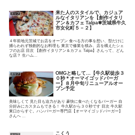
来た人のスタイルで、カジュア
トップ
ルなイタリアンを【創作イタリ
アン＆カフェ Talpa✾茨城県牛久
市女化町５－２】
４年前地元茨城でお店をオープン 食べる方の事を想い、型だけに
捕らわれず独創的なお料理も 東京で修業を積み、店を構えたシェ
フのお店 目次 【創作イタリアン＆カフェ Talpa】さんって、どん
な店？ 生ハム...
OMGと略して…【牛久駅徒歩３
トップ
０秒＊オーマイゴッドバーガ
ー】８月中旬リニューアルオー
プン予定
美味しくて 見た目も迫力があり 豪快に食べたくなるバーガー 自
分好みにカスタムもできる！ 牛久駅から３０秒です 目次 牛久駅
東口からすぐ。ハンバーガー専門店【オーマイゴッドバーガー】
さんへ ...
こくう
トップ