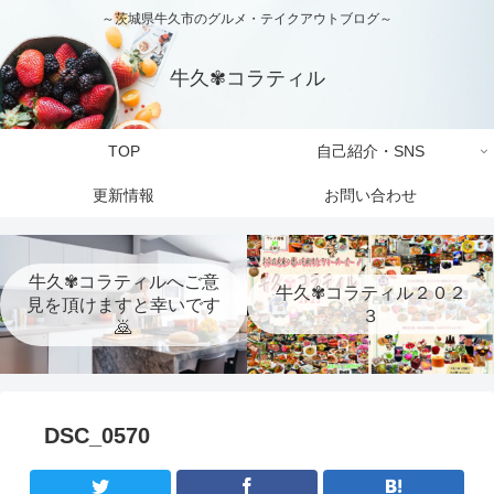
～茨城県牛久市のグルメ・テイクアウトブログ～
牛久✾コラティル
TOP
自己紹介・SNS
更新情報
お問い合わせ
牛久✾コラティルへご意
牛久✾コラティル２０２
見を頂けますと幸いです
３
🙇
DSC_0570