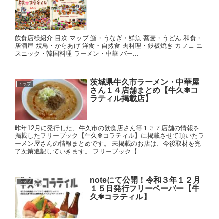
飲食店様紹介 目次 マップ 鮨・うなぎ・鮮魚 蕎麦・うどん 和食・
居酒屋 焼鳥・からあげ 洋食・自然食 肉料理・鉄板焼き カフェ エ
スニック・韓国料理 ラーメン・中華 バー...
茨城県牛久市ラーメン・中華屋
トップ
さん１４店舗まとめ【牛久✾コ
ラティル掲載店】
昨年12月に発行した、牛久市の飲食店さん等１３７店舗の情報を
掲載したフリーブック【牛久✾コラティル】に掲載させて頂いたラ
ーメン屋さんの情報まとめです。 未掲載のお店は、今後取材を完
了次第追記していきます。 フリーブック【...
noteにて公開！令和３年１２月
トップ
１５日発行フリーペーパー【牛
久✾コラティル】