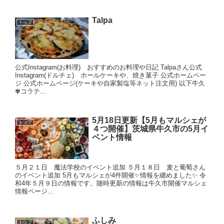
Talpa
トップ
公式Instagram(お料理) おすすめのお料理や日記 Talpaさん公式
Instagram(ドルチェ) ホールケーキや、焼き菓子 公式ホームペー
ジ 公式ホームページ(ケーキや自家製塩等ネット注文用) 以下牛久
✾コラテ...
5月18日更新【5月もマルシェが
トップ
４つ開催】茨城県牛久市の5月イ
ベント情報
５月２１日 魔法学校のイベント追加 ５月１８日 麦と葡萄さん
のイベント追加 5月もマルシェが4件開催✨情報を纏めました✨ 令
和4年５月９日の情報です。随時更新の情報は牛久市開催マルシェ
情報ページ...
ふしみ
トップ