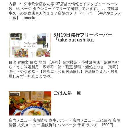
内容 牛久市飲食店さん等137店舗の情報とインタビュー ページ
数 60ページ ダウンロードフリーで掲載しています。 ↓↓ 茨城県
牛久市の飲食店さん等１３７店舗のフリーペーパー【牛久✾コラテ
ィル】｜tomoko...
5月19日発行フリーペーパー
トップ
「take out ushiku」
目次 冒頭文 目次 地図 【寿司】金太楼鮨・小林鮮魚店・鮨処きむ
ら・うま味処新月・広寿司・鮨・割烹 清龍・鮨処まつき 【寿司】
弥七・やなぎ鮨・【居酒屋・和食居酒屋店】居酒屋ごえん・居食
屋しみず・味処こまつや...
ごはん処 庵
トップ
店内メニュー 店舗情報 食事レポート 店内メニュー 上に戻る 店舗
情報 人気メニュー 釜飯御前 ハンバーグ 予算 ランチ 1500円 ...