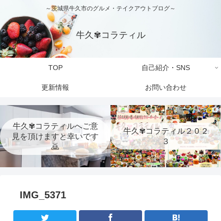
～茨城県牛久市のグルメ・テイクアウトブログ～
牛久✾コラティル
TOP
自己紹介・SNS
更新情報
お問い合わせ
牛久✾コラティルへご意
牛久✾コラティル２０２
見を頂けますと幸いです
３
🙇
IMG_5371