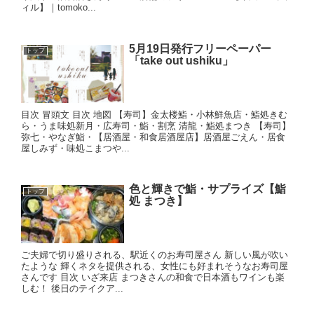
ィル】｜tomoko...
5月19日発行フリーペーパー
トップ
「take out ushiku」
目次 冒頭文 目次 地図 【寿司】金太楼鮨・小林鮮魚店・鮨処きむ
ら・うま味処新月・広寿司・鮨・割烹 清龍・鮨処まつき 【寿司】
弥七・やなぎ鮨・【居酒屋・和食居酒屋店】居酒屋ごえん・居食
屋しみず・味処こまつや...
色と輝きで鮨・サプライズ【鮨
トップ
処 まつき】
ご夫婦で切り盛りされる、駅近くのお寿司屋さん 新しい風が吹い
たような 輝くネタを提供される、女性にも好まれそうなお寿司屋
さんです 目次 いざ来店 まつきさんの和食で日本酒もワインも楽
しむ！ 後日のテイクア...