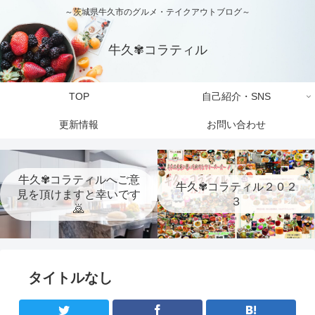
～茨城県牛久市のグルメ・テイクアウトブログ～
牛久✾コラティル
TOP
自己紹介・SNS
更新情報
お問い合わせ
牛久✾コラティルへご意
牛久✾コラティル２０２
見を頂けますと幸いです
３
🙇
タイトルなし