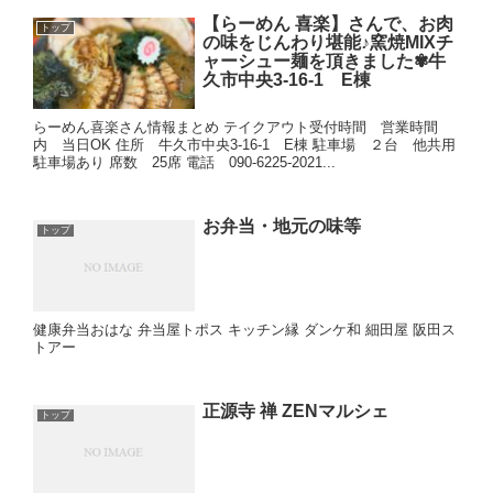
【らーめん 喜楽】さんで、お肉
トップ
の味をじんわり堪能♪窯焼MIXチ
ャーシュー麺を頂きました✾牛
久市中央3-16-1 E棟
らーめん喜楽さん情報まとめ テイクアウト受付時間 営業時間
内 当日OK 住所 牛久市中央3-16-1 E棟 駐車場 ２台 他共用
駐車場あり 席数 25席 電話 090-6225-2021...
お弁当・地元の味等
トップ
健康弁当おはな 弁当屋トポス キッチン縁 ダンケ和 細田屋 阪田ス
トアー
正源寺 禅 ZENマルシェ
トップ