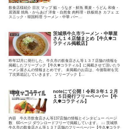
飲食店様紹介 目次 マップ 鮨・うなぎ・鮮魚 蕎麦・うどん 和食・
居酒屋 焼鳥・からあげ 洋食・自然食 肉料理・鉄板焼き カフェ エ
スニック・韓国料理 ラーメン・中華 バー...
茨城県牛久市ラーメン・中華屋
トップ
さん１４店舗まとめ【牛久✾コ
ラティル掲載店】
昨年12月に発行した、牛久市の飲食店さん等１３７店舗の情報を
掲載したフリーブック【牛久✾コラティル】に掲載させて頂いたラ
ーメン屋さんの情報まとめです。 未掲載のお店は、今後取材を完
了次第追記していきます。 フリーブック【...
noteにて公開！令和３年１２月
トップ
１５日発行フリーペーパー【牛
久✾コラティル】
内容 牛久市飲食店さん等137店舗の情報とインタビュー ページ
数 60ページ ダウンロードフリーで掲載しています。 ↓↓ 茨城県
牛久市の飲食店さん等１３７店舗のフリーペーパー【牛久✾コラテ