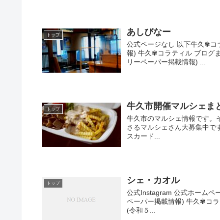
あしびなー
トップ
公式ページなし 以下牛久✾コ
報) 牛久✾コラティル ブログま
リーペーパー掲載情報) ...
牛久市開催マルシェま
トップ
牛久市のマルシェ情報です。
さるマルシェさん大募集中です。
スカード...
シェ・カオル
トップ
公式Instagram 公式ホ
ペーパー掲載情報) 牛久✾コラテ
(令和５...