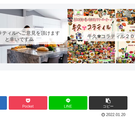
ラティルへご意見を頂けます
牛久✾コラティル２０
と幸いです🙇
Pocket
LINE
コピー
2022.01.20