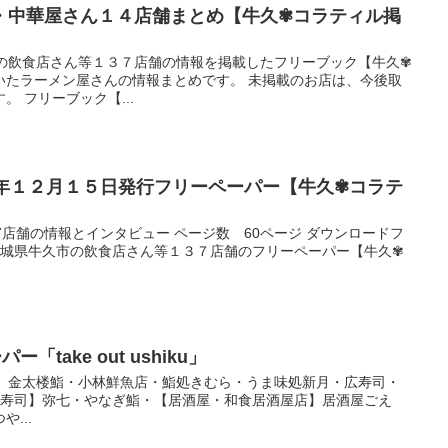
・中華屋さん１４店舗まとめ【牛久✾コラティル掲
市の飲食店さん等１３７店舗の情報を掲載したフリーブック【牛久✾
いたラーメン屋さんの情報まとめです。 未掲載のお店は、今後取
 フリーブック【...
３年１２月１５日発行フリーペーパー【牛久✾コラテ
7店舗の情報とインタビュー ページ数 60ページ ダウンロードフ
 茨城県牛久市の飲食店さん等１３７店舗のフリーペーパー【牛久✾
「take out ushiku」
寿司】金太楼鮨・小林鮮魚店・鮨処きむら・うま味処新月・広寿司・
【寿司】弥七・やなぎ鮨・【居酒屋・和食居酒屋店】居酒屋ごえ
...