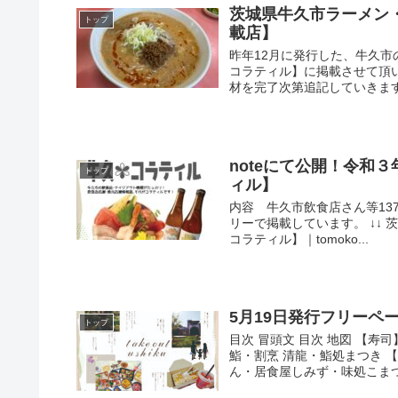
茨城県牛久市ラーメン
トップ
載店】
昨年12月に発行した、牛久
コラティル】に掲載させて頂
材を完了次第追記していきます。
noteにて公開！令和
トップ
ィル】
内容 牛久市飲食店さん等13
リーで掲載しています。 ↓↓
コラティル】｜tomoko...
5月19日発行フリーペーパー
トップ
目次 冒頭文 目次 地図 【
鮨・割烹 清龍・鮨処まつき 
ん・居食屋しみず・味処こまつや