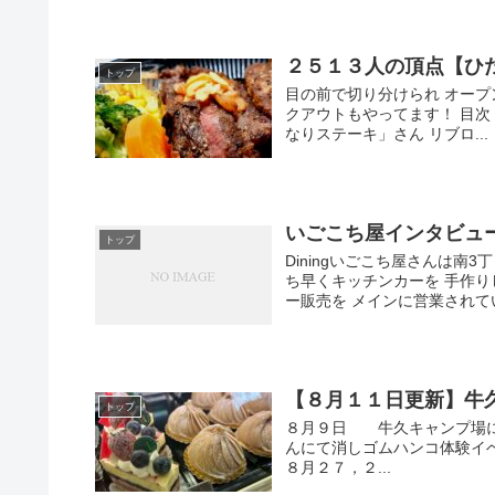
２５１３人の頂点【ひ
トップ
目の前で切り分けられ オープ
クアウトもやってます！ 目
なりステーキ」さん リブロ...
いごこち屋インタビュ
トップ
Diningいごこち屋さんは
ち早くキッチンカーを 手作
ー販売を メインに営業されている
【８月１１日更新】牛
トップ
８月９日 牛久キャンプ場にて
んにて消しゴムハンコ体験イ
８月２７，２...