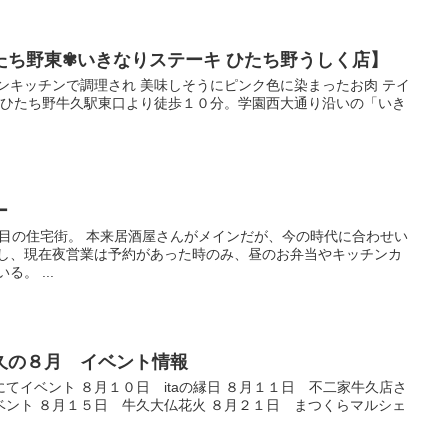
たち野東✾いきなりステーキ ひたち野うしく店】
ンキッチンで調理され 美味しそうにピンク色に染まったお肉 テイ
次 ひたち野牛久駅東口より徒歩１０分。学園西大通り沿いの「いき
ー
南3丁目の住宅街。 本来居酒屋さんがメインだが、今の時代に合わせい
りし、現在夜営業は予約があった時のみ、昼のお弁当やキッチンカ
。 ...
久の８月 イベント情報
イベント ８月１０日 itaの縁日 ８月１１日 不二家牛久店さ
ベント ８月１５日 牛久大仏花火 ８月２１日 まつくらマルシェ