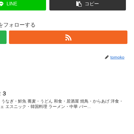
LINE
コピー
koをフォローする
tomoko
２３
・うなぎ・鮮魚 蕎麦・うどん 和食・居酒屋 焼鳥・からあげ 洋食・
ェ エスニック・韓国料理 ラーメン・中華 バー...