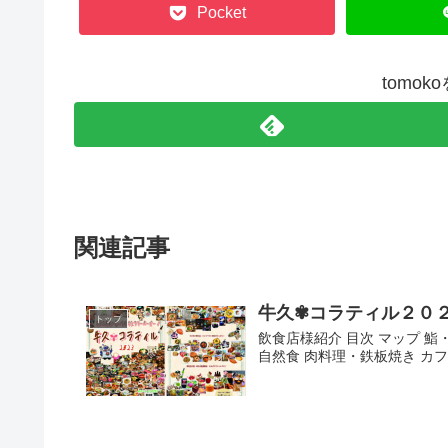
Pocket
tomo
関連記事
牛久✾コラティル２０
トップ
飲食店様紹介 目次 マップ 鮨
自然食 肉料理・鉄板焼き カフ