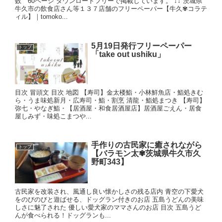
数 60ページ ダウンロードフリーで掲載しています。 ↓↓ 茨城県
牛久市の飲食店さん等１３７店舗のフリーペーパー【牛久✾コラテ
ィル】｜tomoko...
5月19日発行フリーペーパー
トップ
「take out ushiku」
目次 冒頭文 目次 地図 【寿司】金太楼鮨・小林鮮魚店・鮨処きむ
ら・うま味処新月・広寿司・鮨・割烹 清龍・鮨処まつき 【寿司】
弥七・やなぎ鮨・【居酒屋・和食居酒屋店】居酒屋ごえん・居食
屋しみず・味処こまつや...
手作りの古民家に癒されながら
トップ
【バラモン太✾茨城県牛久市久
野町343】
古民家を改装され、風通し良い懐かしさの残る店内 青空の下愛犬
をのびのびと遊ばせる、ドッグラン付きのお店 五島うどんの美味
しさに魅了された 優しい愛犬家のママさんのお店 目次 五島うど
んが食べられる！ドッグランも...