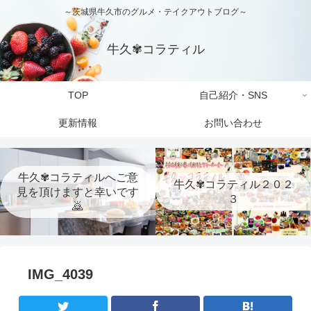
～茨城県牛久市のグルメ・テイクアウトブログ～
牛久✾コラティル
TOP
自己紹介・SNS
更新情報
お問い合わせ
牛久✾コラティルへご意
牛久✾コラティル２０２
見を頂けますと幸いです
３
🙇
IMG_4039