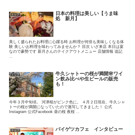
日本の料理は美しい【うま味
トップ
処 新月】
美しく盛られたお料理に心躍る時 お料理が何倍も美味しくなる体
験 美しいお料理を味わってみませんか？ 目次 いざ来店 本日は宴
なので豪勢です 新月さんのテイクアウトメニュー 店舗情報 追記
...
牛久シャトーの桜が満開🌸ワイ
トップ
ン飲み比べや生ビールの販売
も！
今年３月中旬頃。 河津桜がピンク色に。 ４月２日現在、牛久シャ
トーの桜が満開になっていたので激写してきました！ 公式
Instagram 公式Facebook 昼の桜 夜桜 ...
バイゲツカフェ インタビュー
トップ