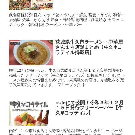
飲食店様紹介 目次 マップ 鮨・うなぎ・鮮魚 蕎麦・うどん 和食・
居酒屋 焼鳥・からあげ 洋食・自然食 肉料理・鉄板焼き カフェ エ
スニック・韓国料理 ラーメン・中華 バー...
茨城県牛久市ラーメン・中華屋
トップ
さん１４店舗まとめ【牛久✾コ
ラティル掲載店】
昨年12月に発行した、牛久市の飲食店さん等１３７店舗の情報を
掲載したフリーブック【牛久✾コラティル】に掲載させて頂いたラ
ーメン屋さんの情報まとめです。 未掲載のお店は、今後取材を完
了次第追記していきます。 フリーブック【...
noteにて公開！令和３年１２月
トップ
１５日発行フリーペーパー【牛
久✾コラティル】
内容 牛久市飲食店さん等137店舗の情報とインタビュー ページ