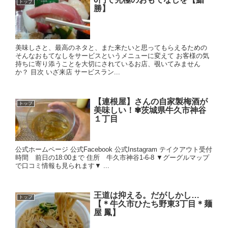
トップ
勝】
美味しさと、最高のネタと、また来たいと思ってもらえるための
そんなおもてなしをサービスというメニューに変えて お客様の気
持ちに寄り添うことを大切にされているお店、覗いてみません
か？ 目次 いざ来店 サービスラン...
【連根屋】さんの自家製梅酒が
トップ
美味しい！✾茨城県牛久市神谷
１丁目
公式ホームページ 公式Facebook 公式Instagram テイクアウト受付
時間 前日の18:00まで 住所 牛久市神谷1-6-8 ▼グーグルマップ
で口コミ情報も見られます▼ ...
王道は抑える。だがしかし…
トップ
【＊牛久市ひたち野東3丁目＊麺
屋 鳳】