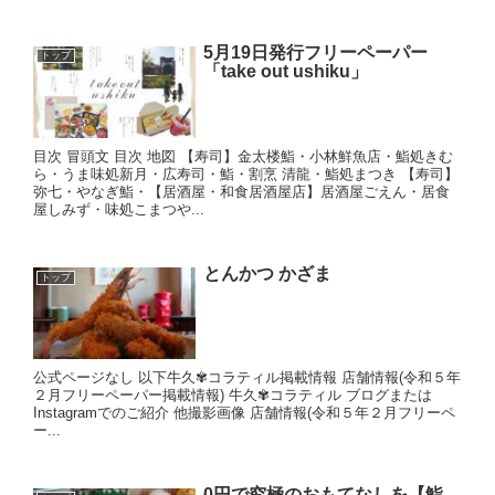
5月19日発行フリーペーパー
トップ
「take out ushiku」
目次 冒頭文 目次 地図 【寿司】金太楼鮨・小林鮮魚店・鮨処きむ
ら・うま味処新月・広寿司・鮨・割烹 清龍・鮨処まつき 【寿司】
弥七・やなぎ鮨・【居酒屋・和食居酒屋店】居酒屋ごえん・居食
屋しみず・味処こまつや...
とんかつ かざま
トップ
公式ページなし 以下牛久✾コラティル掲載情報 店舗情報(令和５年
２月フリーペーパー掲載情報) 牛久✾コラティル ブログまたは
Instagramでのご紹介 他撮影画像 店舗情報(令和５年２月フリーペ
ー...
0円で究極のおもてなしを【鮨