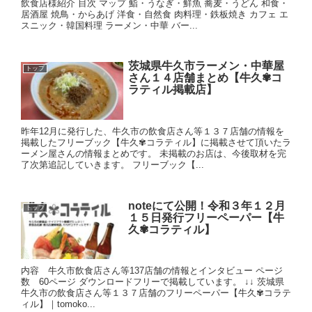
飲食店様紹介 目次 マップ 鮨・うなぎ・鮮魚 蕎麦・うどん 和食・
居酒屋 焼鳥・からあげ 洋食・自然食 肉料理・鉄板焼き カフェ エ
スニック・韓国料理 ラーメン・中華 バー...
茨城県牛久市ラーメン・中華屋
トップ
さん１４店舗まとめ【牛久✾コ
ラティル掲載店】
昨年12月に発行した、牛久市の飲食店さん等１３７店舗の情報を
掲載したフリーブック【牛久✾コラティル】に掲載させて頂いたラ
ーメン屋さんの情報まとめです。 未掲載のお店は、今後取材を完
了次第追記していきます。 フリーブック【...
noteにて公開！令和３年１２月
トップ
１５日発行フリーペーパー【牛
久✾コラティル】
内容 牛久市飲食店さん等137店舗の情報とインタビュー ページ
数 60ページ ダウンロードフリーで掲載しています。 ↓↓ 茨城県
牛久市の飲食店さん等１３７店舗のフリーペーパー【牛久✾コラテ
ィル】｜tomoko...