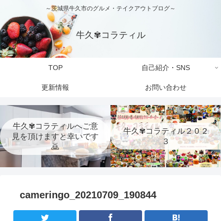
～茨城県牛久市のグルメ・テイクアウトブログ～
牛久✾コラティル
TOP
自己紹介・SNS
更新情報
お問い合わせ
牛久✾コラティルへご意
牛久✾コラティル２０２
見を頂けますと幸いです
３
🙇
cameringo_20210709_190844