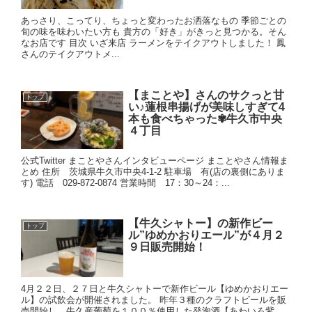
あっさり、こってり、ちょっと変わったお洒落なもの 季節ごとの
旬の味を味わいたい方も 貴方の「好き」がきっと見つかる。そん
なお店です 目次 いざ来店 ラーメンをテイクアウトしました！ 鳳
さんのテイクアウトメ...
【まことや】さんのサクっと甘
トップ
い♪蓮根串揚げが美味しすぎて4
本も食べちゃった✾牛久市中央
４丁目
公式Twitter まことやさんインタビューページ まことやさん情報ま
とめ 住所 茨城県牛久市中央4-1-2 駐車場 有(店の裏側にありま
す) 電話 029-872-0874 営業時間 17：30～24：...
【牛久シャトー】の新作ビー
トップ
ル”ゆめかおりエール”が４月２
９日販売開始！
4月２２日、２７日と牛久シャトーで新作ビール【ゆめかおりエー
ル】の試飲会が開催されました。 昨年３種のクラフトビールを販
売開始し、牛久産葡萄を１００％使用した発泡酒【あわいろ紫