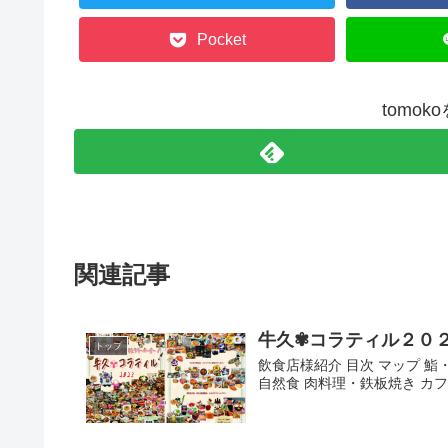
Pocket
tomo
関連記事
牛久✾コラティル２０
トップ
飲食店様紹介 目次 マップ 鮨
自然食 肉料理・鉄板焼き カフ