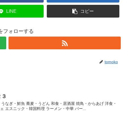
LINE
コピー
koをフォローする
tomoko
２３
・うなぎ・鮮魚 蕎麦・うどん 和食・居酒屋 焼鳥・からあげ 洋食・
ェ エスニック・韓国料理 ラーメン・中華 バー...