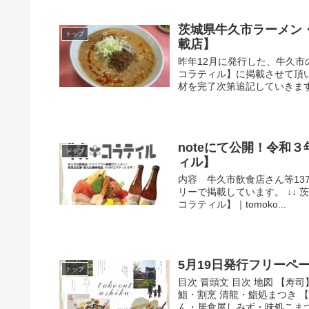
茨城県牛久市ラーメン
トップ
載店】
昨年12月に発行した、牛久
コラティル】に掲載させて頂
材を完了次第追記していきます。
noteにて公開！令和
トップ
ィル】
内容 牛久市飲食店さん等13
リーで掲載しています。 ↓↓
コラティル】｜tomoko...
5月19日発行フリーペーパー
トップ
目次 冒頭文 目次 地図 【
鮨・割烹 清龍・鮨処まつき 
ん・居食屋しみず・味処こまつや