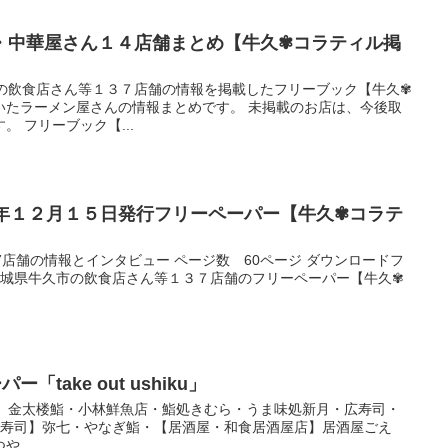
・中華屋さん１４店舗まとめ【牛久✾コラティル掲
市の飲食店さん等１３７店舗の情報を掲載したフリーブック【牛久✾
いたラーメン屋さんの情報まとめです。 未掲載のお店は、今後取
 フリーブック【...
３年１２月１５日発行フリーペーパー【牛久✾コラテ
7店舗の情報とインタビュー ページ数 60ページ ダウンロードフ
 茨城県牛久市の飲食店さん等１３７店舗のフリーペーパー【牛久✾
「take out ushiku」
寿司】金太楼鮨・小林鮮魚店・鮨処きむら・うま味処新月・広寿司・
【寿司】弥七・やなぎ鮨・【居酒屋・和食居酒屋店】居酒屋ごえ
...