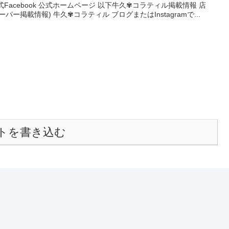
ter 公式Facebook 公式ホームページ 以下牛久✾コラティル掲載情報 店
ー掲載情報) 牛久✾コラティル ブログまたはInstagramで...
トを書き込む