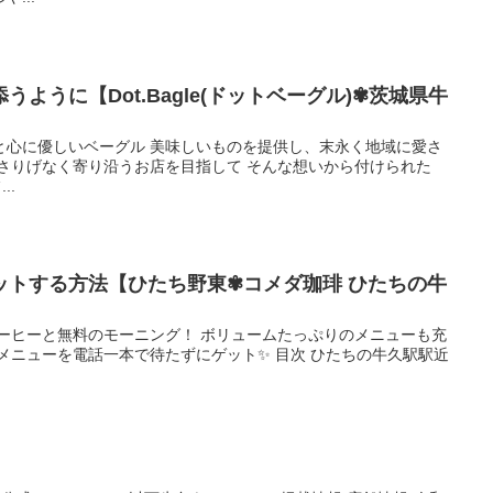
ように【Dot.Bagle(ドットベーグル)✾茨城県牛
と心に優しいベーグル 美味しいものを提供し、末永く地域に愛さ
さりげなく寄り沿うお店を目指して そんな想いから付けられた
..
ットする方法【ひたち野東✾コメダ珈琲 ひたちの牛
コーヒーと無料のモーニング！ ボリュームたっぷりのメニューも充
メニューを電話一本で待たずにゲット✨ 目次 ひたちの牛久駅駅近