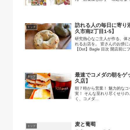
訪れる人の毎日に寄り添う
トップ
久市南2丁目1-5】
研究熱心なご主人が作る、体
れるお店を。 皆さんのお傍に
【Dot】Bagle 目次 開店前にフ.
最速でコメダの朝をゲ
トップ
久店】
朝７時から営業！ 魅力的な
実！ そんな至れり尽くせりの
く、コメダ...
麦と葡萄
トップ