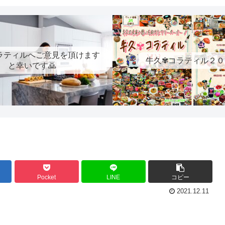
ラティルへご意見を頂けます
牛久✾コラティル２０
と幸いです🙇
Pocket
LINE
コピー
2021.12.11