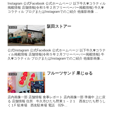
Instagram 公式Facebook 公式ホームページ 以下牛久✾コラティル
掲載情報 店舗情報(令和５年２月フリーペーパー掲載情報) 牛久✾
コラティル ブログまたはInstagramでのご紹介 他撮影画像 ...
阪田ストアー
トップ
公式Instagram 公式Facebook 公式ホームページ 以下牛久✾コラテ
ィル掲載情報 店舗情報(令和５年２月フリーペーパー掲載情報) 牛
久✾コラティル ブログまたはInstagramでのご紹介 他撮影画像...
フルーツサンド 果じゅる
トップ
店内画像一部 店舗情報 食事レポート 店内画像一部 準備中 上に戻
る 店舗情報 住所 牛久市ひたち野東１－２１ 西友ひたち野うし
く１F 駐車場 西友駐車場 電話 029-...