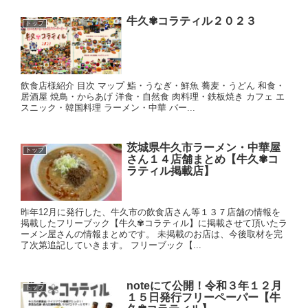
牛久✾コラティル２０２３
トップ
飲食店様紹介 目次 マップ 鮨・うなぎ・鮮魚 蕎麦・うどん 和食・
居酒屋 焼鳥・からあげ 洋食・自然食 肉料理・鉄板焼き カフェ エ
スニック・韓国料理 ラーメン・中華 バー...
茨城県牛久市ラーメン・中華屋
トップ
さん１４店舗まとめ【牛久✾コ
ラティル掲載店】
昨年12月に発行した、牛久市の飲食店さん等１３７店舗の情報を
掲載したフリーブック【牛久✾コラティル】に掲載させて頂いたラ
ーメン屋さんの情報まとめです。 未掲載のお店は、今後取材を完
了次第追記していきます。 フリーブック【...
noteにて公開！令和３年１２月
トップ
１５日発行フリーペーパー【牛