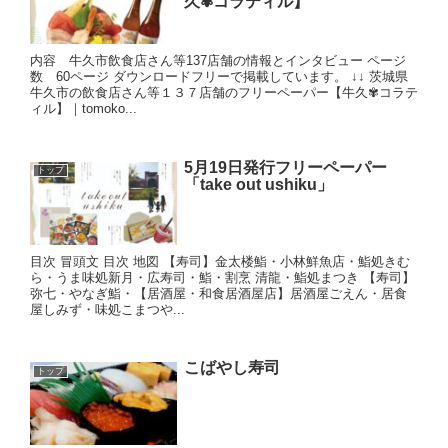
久✾コラティル】
内容 牛久市飲食店さん等137店舗の情報とインタビュー ページ
数 60ページ ダウンロードフリーで掲載しています。 ↓↓ 茨城県
牛久市の飲食店さん等１３７店舗のフリーペーパー【牛久✾コラテ
ィル】｜tomoko...
5月19日発行フリーペーパー
トップ
「take out ushiku」
目次 冒頭文 目次 地図 【寿司】金太楼鮨・小林鮮魚店・鮨処きむ
ら・うま味処新月・広寿司・鮨・割烹 清龍・鮨処まつき 【寿司】
弥七・やなぎ鮨・【居酒屋・和食居酒屋店】居酒屋ごえん・居食
屋しみず・味処こまつや...
こばやし寿司
トップ