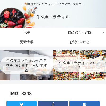
～茨城県牛久市のグルメ・テイクアウトブログ～
牛久✾コラティル
TOP
自己紹介・SNS
更新情報
お問い合わせ
牛久✾コラティルへご意
牛久✾コラティル２０２
見を頂けますと幸いです
３
🙇
IMG_8348