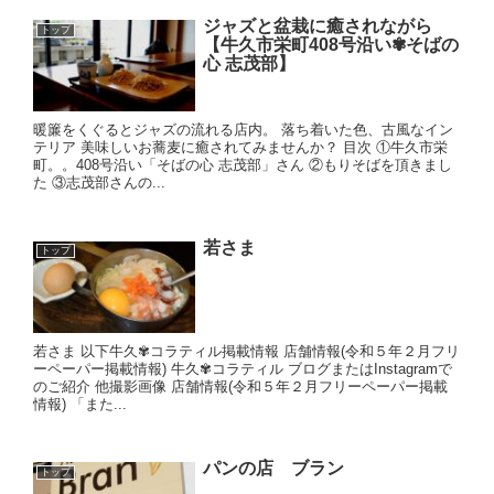
ジャズと盆栽に癒されながら
トップ
【牛久市栄町408号沿い✾そばの
心 志茂部】
暖簾をくぐるとジャズの流れる店内。 落ち着いた色、古風なイン
テリア 美味しいお蕎麦に癒されてみませんか？ 目次 ①牛久市栄
町。。408号沿い「そばの心 志茂部」さん ②もりそばを頂きまし
た ③志茂部さんの...
若さま
トップ
若さま 以下牛久✾コラティル掲載情報 店舗情報(令和５年２月フリ
ーペーパー掲載情報) 牛久✾コラティル ブログまたはInstagramで
のご紹介 他撮影画像 店舗情報(令和５年２月フリーペーパー掲載
情報) 「また...
パンの店 ブラン
トップ