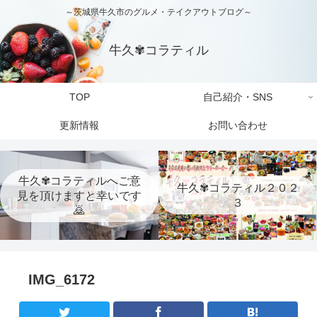
～茨城県牛久市のグルメ・テイクアウトブログ～
牛久✾コラティル
TOP
自己紹介・SNS
更新情報
お問い合わせ
牛久✾コラティルへご意
牛久✾コラティル２０２
見を頂けますと幸いです
３
🙇
IMG_6172