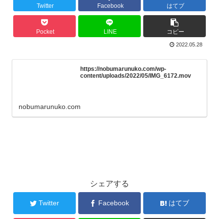
Twitter
Facebook
はてブ
Pocket
LINE
コピー
2022.05.28
https://nobumarunuko.com/wp-
content/uploads/2022/05/IMG_6172.mov
nobumarunuko.com
シェアする
Twitter
Facebook
はてブ