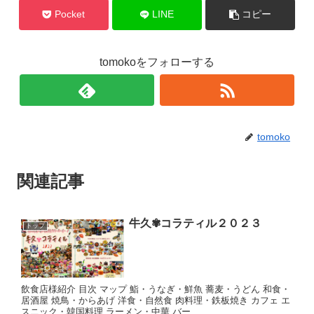
Pocket
LINE
コピー
tomokoをフォローする
tomoko
関連記事
牛久✾コラティル２０２３
トップ
飲食店様紹介 目次 マップ 鮨・うなぎ・鮮魚 蕎麦・うどん 和食・
居酒屋 焼鳥・からあげ 洋食・自然食 肉料理・鉄板焼き カフェ エ
スニック・韓国料理 ラーメン・中華 バー...