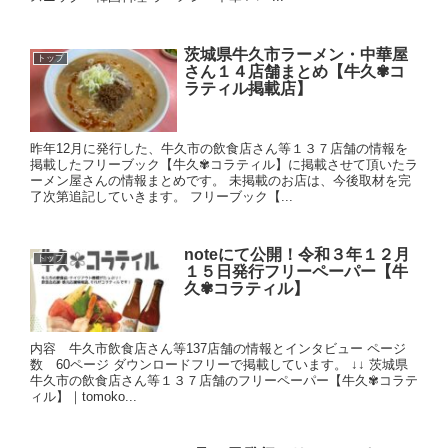
茨城県牛久市ラーメン・中華屋
トップ
さん１４店舗まとめ【牛久✾コ
ラティル掲載店】
昨年12月に発行した、牛久市の飲食店さん等１３７店舗の情報を
掲載したフリーブック【牛久✾コラティル】に掲載させて頂いたラ
ーメン屋さんの情報まとめです。 未掲載のお店は、今後取材を完
了次第追記していきます。 フリーブック【...
noteにて公開！令和３年１２月
トップ
１５日発行フリーペーパー【牛
久✾コラティル】
内容 牛久市飲食店さん等137店舗の情報とインタビュー ページ
数 60ページ ダウンロードフリーで掲載しています。 ↓↓ 茨城県
牛久市の飲食店さん等１３７店舗のフリーペーパー【牛久✾コラテ
ィル】｜tomoko...