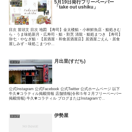
5月19日発行フリーペーパー
トップ
「take out ushiku」
目次 冒頭文 目次 地図 【寿司】金太楼鮨・小林鮮魚店・鮨処きむ
ら・うま味処新月・広寿司・鮨・割烹 清龍・鮨処まつき 【寿司】
弥七・やなぎ鮨・【居酒屋・和食居酒屋店】居酒屋ごえん・居食
屋しみず・味処こまつや...
月出里(すだち)
トップ
公式Instagram 公式Facebook 公式Twitter 公式ホームページ 以下
牛久✾コラティル掲載情報 店舗情報(令和５年２月フリーペーパー
掲載情報) 牛久✾コラティル ブログまたはInstagramで...
伊勢屋
トップ