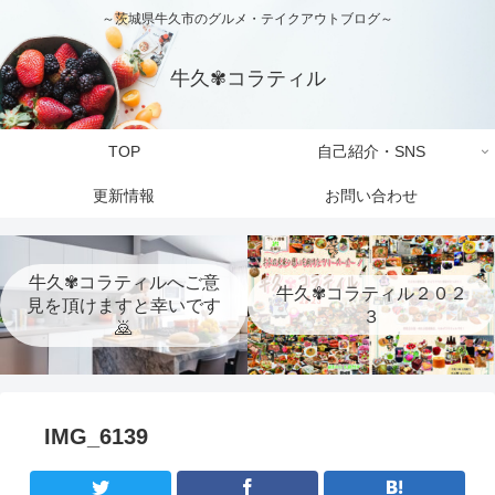
～茨城県牛久市のグルメ・テイクアウトブログ～
牛久✾コラティル
TOP
自己紹介・SNS
更新情報
お問い合わせ
牛久✾コラティルへご意
牛久✾コラティル２０２
見を頂けますと幸いです
３
🙇
IMG_6139