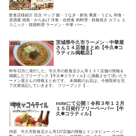
飲食店様紹介 目次 マップ 鮨・うなぎ・鮮魚 蕎麦・うどん 和食・
居酒屋 焼鳥・からあげ 洋食・自然食 肉料理・鉄板焼き カフェ エ
スニック・韓国料理 ラーメン・中華 バー...
茨城県牛久市ラーメン・中華屋
トップ
さん１４店舗まとめ【牛久✾コ
ラティル掲載店】
昨年12月に発行した、牛久市の飲食店さん等１３７店舗の情報を
掲載したフリーブック【牛久✾コラティル】に掲載させて頂いたラ
ーメン屋さんの情報まとめです。 未掲載のお店は、今後取材を完
了次第追記していきます。 フリーブック【...
noteにて公開！令和３年１２月
トップ
１５日発行フリーペーパー【牛
久✾コラティル】
内容 牛久市飲食店さん等137店舗の情報とインタビュー ページ