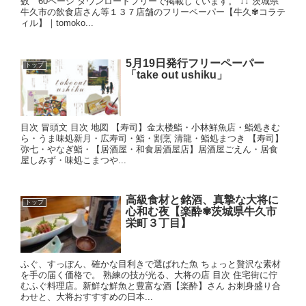
数 60ページ ダウンロードフリーで掲載しています。 ↓↓ 茨城県
牛久市の飲食店さん等１３７店舗のフリーペーパー【牛久✾コラテ
ィル】｜tomoko...
5月19日発行フリーペーパー
トップ
「take out ushiku」
目次 冒頭文 目次 地図 【寿司】金太楼鮨・小林鮮魚店・鮨処きむ
ら・うま味処新月・広寿司・鮨・割烹 清龍・鮨処まつき 【寿司】
弥七・やなぎ鮨・【居酒屋・和食居酒屋店】居酒屋ごえん・居食
屋しみず・味処こまつや...
高級食材と銘酒、真摯な大将に
トップ
心和む夜【楽酔✾茨城県牛久市
栄町３丁目】
ふぐ、すっぽん、確かな目利きで選ばれた魚 ちょっと贅沢な素材
を手の届く価格で。 熟練の技が光る、大将の店 目次 住宅街に佇
むふぐ料理店。新鮮な鮮魚と豊富な酒【楽酔】さん お刺身盛り合
わせと、大将おすすすめの日本...