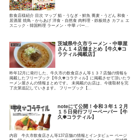
飲食店様紹介 目次 マップ 鮨・うなぎ・鮮魚 蕎麦・うどん 和食・
居酒屋 焼鳥・からあげ 洋食・自然食 肉料理・鉄板焼き カフェ エ
スニック・韓国料理 ラーメン・中華 バー...
茨城県牛久市ラーメン・中華屋
トップ
さん１４店舗まとめ【牛久✾コ
ラティル掲載店】
昨年12月に発行した、牛久市の飲食店さん等１３７店舗の情報を
掲載したフリーブック【牛久✾コラティル】に掲載させて頂いたラ
ーメン屋さんの情報まとめです。 未掲載のお店は、今後取材を完
了次第追記していきます。 フリーブック【...
noteにて公開！令和３年１２月
トップ
１５日発行フリーペーパー【牛
久✾コラティル】
内容 牛久市飲食店さん等137店舗の情報とインタビュー ページ