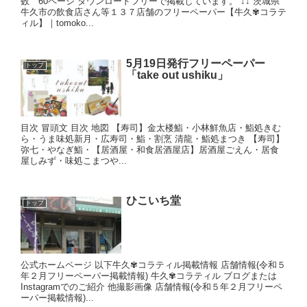
数 60ページ ダウンロードフリーで掲載しています。 ↓↓ 茨城県
牛久市の飲食店さん等１３７店舗のフリーペーパー【牛久✾コラテ
ィル】｜tomoko...
5月19日発行フリーペーパー
トップ
「take out ushiku」
目次 冒頭文 目次 地図 【寿司】金太楼鮨・小林鮮魚店・鮨処きむ
ら・うま味処新月・広寿司・鮨・割烹 清龍・鮨処まつき 【寿司】
弥七・やなぎ鮨・【居酒屋・和食居酒屋店】居酒屋ごえん・居食
屋しみず・味処こまつや...
ひこいち堂
トップ
公式ホームページ 以下牛久✾コラティル掲載情報 店舗情報(令和５
年２月フリーペーパー掲載情報) 牛久✾コラティル ブログまたは
Instagramでのご紹介 他撮影画像 店舗情報(令和５年２月フリーペ
ーパー掲載情報)...