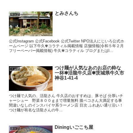
とみさんち
トップ
公式Instagram 公式Facebook 公式Twitter NPO法人にじいろ公式ホ
ームページ 以下牛久✾コラティル掲載情報 店舗情報(令和５年２月
フリーペーパー掲載情報) 牛久✾コラティル ブログまたはI...
つけ麺が人気なあのお店の粋な
トップ
一杯✾活龍牛久店✾茨城県牛久市
神谷1-41-4
つけ麺で人気の、活龍さん 牛久店のおすすめは、豚そば 分厚いチ
ャーシュー 野菜８００ｇまで増量無料 腹ペコさん大満足する事
間違いなしのインスパイヤ系ラーメン店 目次 ふれあい通り沿い！
つけ麺が有名な活龍さんの牛...
Diningいごこち屋
トップ