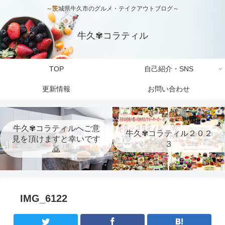
～茨城県牛久市のグルメ・テイクアウトブログ～
牛久✾コラティル
TOP
自己紹介・SNS
更新情報
お問い合わせ
牛久✾コラティルへご意
牛久✾コラティル２０２
見を頂けますと幸いです
３
🙇
IMG_6122