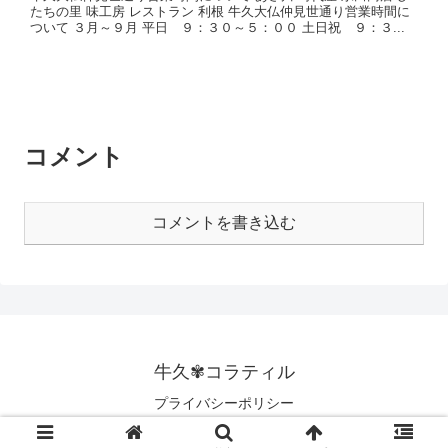
たちの里 味工房 レストラン 利根 牛久大仏仲見世通り営業時間に
ついて ３月～９月 平日 ９：３０～５：００ 土日祝 ９：３...
コメント
コメントを書き込む
牛久✾コラティル
プライバシーポリシー
© 2020 牛久✾コラティル.