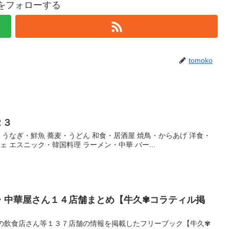
koをフォローする
tomoko
２３
・うなぎ・鮮魚 蕎麦・うどん 和食・居酒屋 焼鳥・からあげ 洋食・
ェ エスニック・韓国料理 ラーメン・中華 バー...
・中華屋さん１４店舗まとめ【牛久✾コラティル掲
市の飲食店さん等１３７店舗の情報を掲載したフリーブック【牛久✾