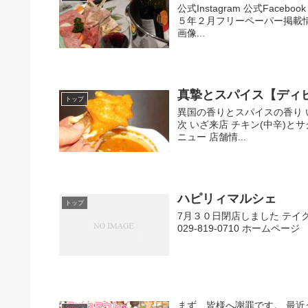
公式Instagram 公式Fac
５年２月フリーペーパー掲載情報
画像...
真摯とスパイス【ディ
トップ
異国の香りとスパイスの香り 
次 いざ来店 チキン(中辛)と
ニュー 店舗情...
ハピリィマルシェ
トップ
7月３０日閉店しました テイク
029-819-0710 ホームページ h
まず、皆様へ謝罪です。 最