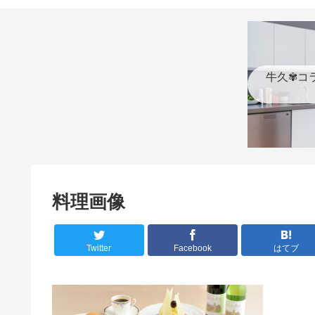
牛久✾コ
料理画像
Twitter
Facebook
はてブ