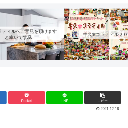
ラティルへご意見を頂けます
牛久✾コラティル２０
と幸いです🙇
Pocket
LINE
コピー
2021.12.16