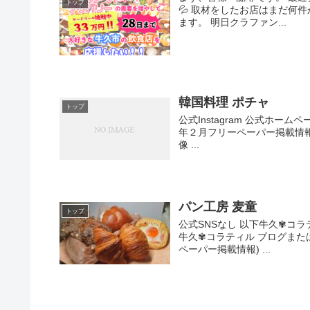
トップ
💦 取材をしたお店はまだ何
ます。 明日クラファン...
韓国料理 ポチャ
トップ
公式Instagram 公式ホー
年２月フリーペーパー掲載情報)
像 ...
パン工房 麦童
トップ
公式SNSなし 以下牛久✾コ
牛久✾コラティル ブログまたは
ペーパー掲載情報) ...