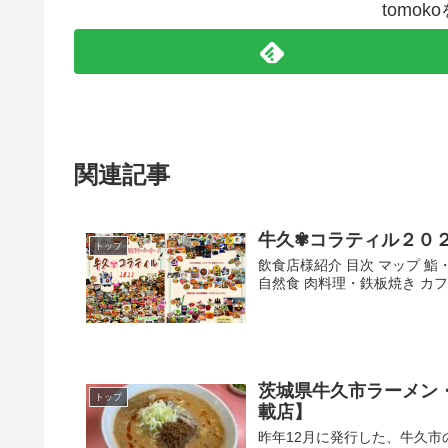
tomo
関連記事
牛久✾コラティル２０
トップ
飲食店様紹介 目次 マップ 鮨
自然食 肉料理・鉄板焼き カフ
茨城県牛久市ラーメン
トップ
載店】
昨年12月に発行した、牛久