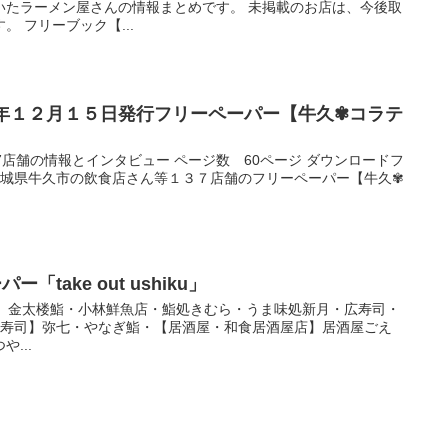
いたラーメン屋さんの情報まとめです。 未掲載のお店は、今後取
 フリーブック【...
３年１２月１５日発行フリーペーパー【牛久✾コラテ
7店舗の情報とインタビュー ページ数 60ページ ダウンロードフ
 茨城県牛久市の飲食店さん等１３７店舗のフリーペーパー【牛久✾
「take out ushiku」
寿司】金太楼鮨・小林鮮魚店・鮨処きむら・うま味処新月・広寿司・
【寿司】弥七・やなぎ鮨・【居酒屋・和食居酒屋店】居酒屋ごえ
...