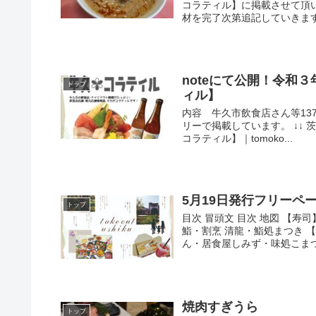
コラティル】に掲載させて頂
材を完了次第追記していきます。
noteにて公開！令和
トップ
ィル】
内容 牛久市飲食店さん等13
リーで掲載しています。 ↓↓
コラティル】｜tomoko...
5月19日発行フリーペーパー
トップ
目次 冒頭文 目次 地図 【
鮨・割烹 清龍・鮨処まつき 
ん・居食屋しみず・味処こまつや
焼肉すぎうら
トップ