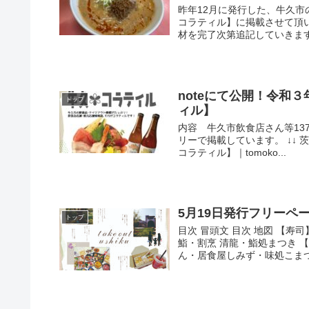
昨年12月に発行した、牛久
コラティル】に掲載させて頂
材を完了次第追記していきます。
noteにて公開！令和
トップ
ィル】
内容 牛久市飲食店さん等13
リーで掲載しています。 ↓↓
コラティル】｜tomoko...
5月19日発行フリーペーパー
トップ
目次 冒頭文 目次 地図 【
鮨・割烹 清龍・鮨処まつき 
ん・居食屋しみず・味処こまつや