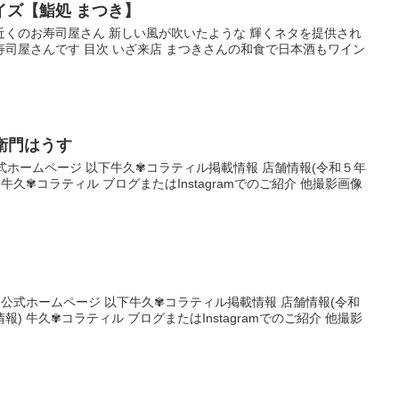
イズ【鮨処 まつき】
近くのお寿司屋さん 新しい風が吹いたような 輝くネタを提供され
司屋さんです 目次 いざ来店 まつきさんの和食で日本酒もワイン
佐右衛門はうす
tter 公式ホームページ 以下牛久✾コラティル掲載情報 店舗情報(令和５年
牛久✾コラティル ブログまたはInstagramでのご紹介 他撮影画像
ebook 公式ホームページ 以下牛久✾コラティル掲載情報 店舗情報(令和
) 牛久✾コラティル ブログまたはInstagramでのご紹介 他撮影