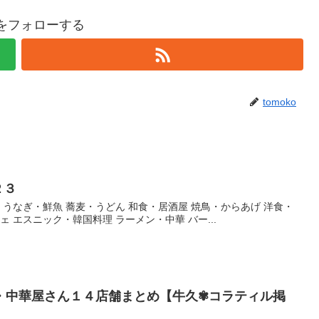
koをフォローする
tomoko
２３
・うなぎ・鮮魚 蕎麦・うどん 和食・居酒屋 焼鳥・からあげ 洋食・
ェ エスニック・韓国料理 ラーメン・中華 バー...
・中華屋さん１４店舗まとめ【牛久✾コラティル掲