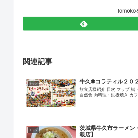
tomo
関連記事
牛久✾コラティル２０
トップ
飲食店様紹介 目次 マップ 鮨
自然食 肉料理・鉄板焼き カフ
茨城県牛久市ラーメン
トップ
載店】