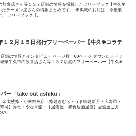
市の飲食店さん等１３７店舗の情報を掲載したフリーブック【牛久✾
いたラーメン屋さんの情報まとめです。 未掲載のお店は、今後取
 フリーブック【...
３年１２月１５日発行フリーペーパー【牛久✾コラテ
7店舗の情報とインタビュー ページ数 60ページ ダウンロードフ
 茨城県牛久市の飲食店さん等１３７店舗のフリーペーパー【牛久✾
「take out ushiku」
寿司】金太楼鮨・小林鮮魚店・鮨処きむら・うま味処新月・広寿司・
【寿司】弥七・やなぎ鮨・【居酒屋・和食居酒屋店】居酒屋ごえ
...