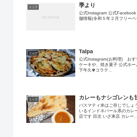
季より
トップ
公式Instagram 公式Face
舗情報(令和５年２月フリーペーパ
Talpa
トップ
公式Instagram(お料理) お
ケーキや、焼き菓子 公式ホー
下牛久✾コラテ...
カレーもナシゴレンも
トップ
バスマティ米はご存じでしょ
いるインドネパール系のカレ
店です 目次 いざ来店 カレー..