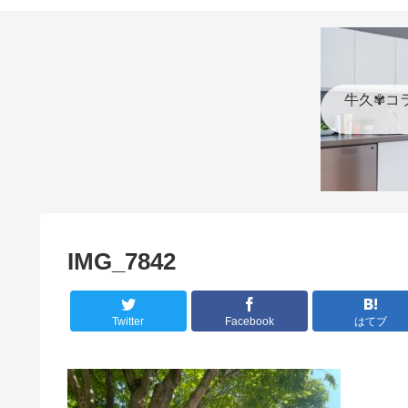
牛久✾コ
IMG_7842
Twitter
Facebook
はてブ