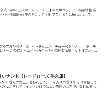
book 公式Twitter 公式ホームページ 以下牛久✾コラティル掲載情報 店
ー掲載情報) 牛久✾コラティル ブログまたはInstagramで...
すすめのお料理や日記 Talpaさん公式Instagram(ドルチェ) ホール
ムページ 公式ホームページ(ケーキや自家製塩等ネット注文用) 以
甘いナンも【レッドローズ 牛久店】
うか？ 香りの女王と言われるインディカ米の香り米 それを使って
ーのお店 そして、インドだけではない異国のお料理が楽しめるお
.