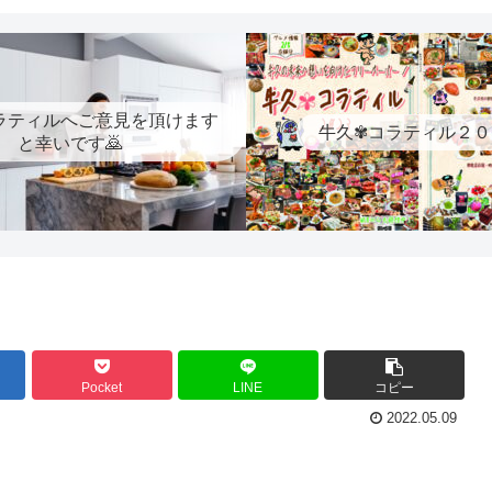
ラティルへご意見を頂けます
牛久✾コラティル２０
と幸いです🙇
Pocket
LINE
コピー
2022.05.09