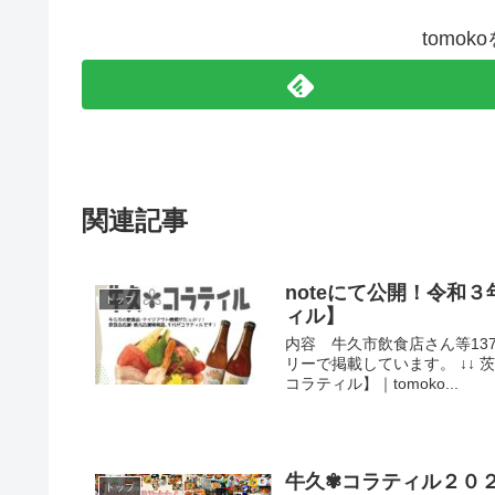
tomo
関連記事
noteにて公開！令和
トップ
ィル】
内容 牛久市飲食店さん等13
リーで掲載しています。 ↓↓
コラティル】｜tomoko...
牛久✾コラティル２０
トップ