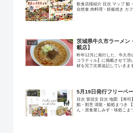
飲食店様紹介 目次 マップ 鮨
自然食 肉料理・鉄板焼き カフ
茨城県牛久市ラーメン
トップ
載店】
昨年12月に発行した、牛久
コラティル】に掲載させて頂
材を完了次第追記していきます。
5月19日発行フリーペーパー
トップ
目次 冒頭文 目次 地図 【
鮨・割烹 清龍・鮨処まつき 
ん・居食屋しみず・味処こまつや