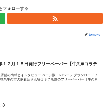
koをフォローする
tomoko
３年１２月１５日発行フリーペーパー【牛久✾コラテ
7店舗の情報とインタビュー ページ数 60ページ ダウンロードフ
 茨城県牛久市の飲食店さん等１３７店舗のフリーペーパー【牛久✾
２３