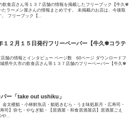
市の飲食店さん等１３７店舗の情報を掲載したフリーブック【牛久✾
いたラーメン屋さんの情報まとめです。 未掲載のお店は、今後取
 フリーブック【...
３年１２月１５日発行フリーペーパー【牛久✾コラテ
7店舗の情報とインタビュー ページ数 60ページ ダウンロードフ
 茨城県牛久市の飲食店さん等１３７店舗のフリーペーパー【牛久✾
「take out ushiku」
寿司】金太楼鮨・小林鮮魚店・鮨処きむら・うま味処新月・広寿司・
【寿司】弥七・やなぎ鮨・【居酒屋・和食居酒屋店】居酒屋ごえ
...