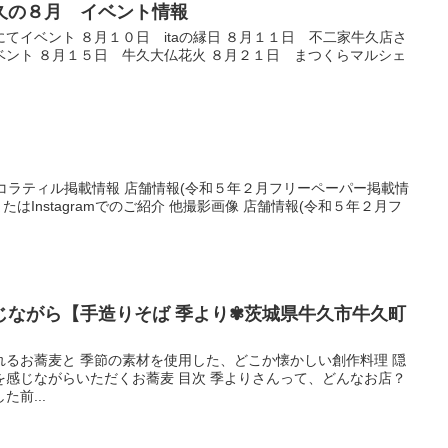
久の８月 イベント情報
イベント ８月１０日 itaの縁日 ８月１１日 不二家牛久店さ
ベント ８月１５日 牛久大仏花火 ８月２１日 まつくらマルシェ
コラティル掲載情報 店舗情報(令和５年２月フリーペーパー掲載情
たはInstagramでのご紹介 他撮影画像 店舗情報(令和５年２月フ
じながら【手造りそば 季より✾茨城県牛久市牛久町
れるお蕎麦と 季節の素材を使用した、どこか懐かしい創作料理 隠
を感じながらいただくお蕎麦 目次 季よりさんって、どんなお店？
前...