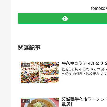
tomo
関連記事
牛久✾コラティル２０
トップ
飲食店様紹介 目次 マップ 鮨
自然食 肉料理・鉄板焼き カフ
茨城県牛久市ラーメン
トップ
載店】