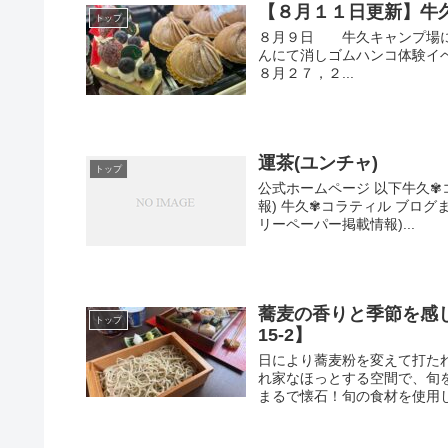
【８月１１日更新】牛
トップ
８月９日 牛久キャンプ場にて
んにて消しゴムハンコ体験イ
８月２７，２...
運茶(ユンチャ)
トップ
公式ホームページ 以下牛久✾
報) 牛久✾コラティル ブログま
リーペーパー掲載情報)...
蕎麦の香りと季節を感
トップ
15-2】
日により蕎麦粉を変えて打た
れ家なほっとする空間で、旬
まるで懐石！旬の食材を使用した