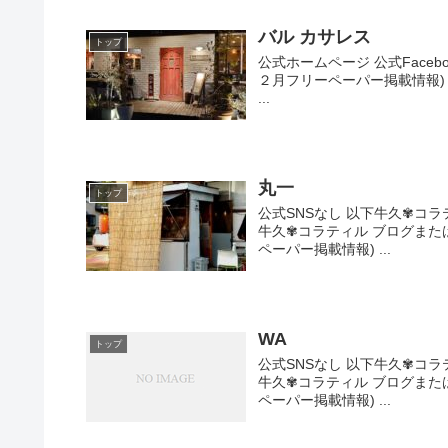
バル カサレス
トップ
公式ホームページ 公式Facebo
２月フリーペーパー掲載情報) 
...
丸一
トップ
公式SNSなし 以下牛久✾コ
牛久✾コラティル ブログまたは
ペーパー掲載情報) ...
WA
トップ
公式SNSなし 以下牛久✾コ
牛久✾コラティル ブログまたは
ペーパー掲載情報) ...