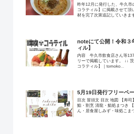
昨年12月に発行した、牛久
コラティル】に掲載させて頂
材を完了次第追記していきます。
noteにて公開！令和
トップ
ィル】
内容 牛久市飲食店さん等13
リーで掲載しています。 ↓↓
コラティル】｜tomoko...
5月19日発行フリーペーパー
トップ
目次 冒頭文 目次 地図 【
鮨・割烹 清龍・鮨処まつき 
ん・居食屋しみず・味処こまつや