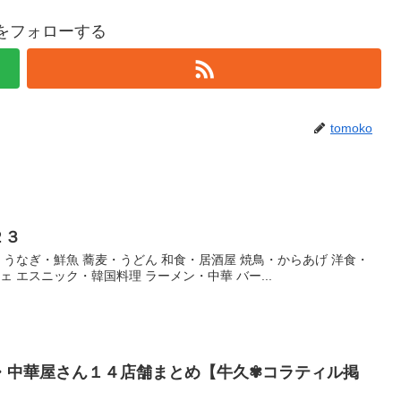
koをフォローする
tomoko
２３
・うなぎ・鮮魚 蕎麦・うどん 和食・居酒屋 焼鳥・からあげ 洋食・
ェ エスニック・韓国料理 ラーメン・中華 バー...
・中華屋さん１４店舗まとめ【牛久✾コラティル掲