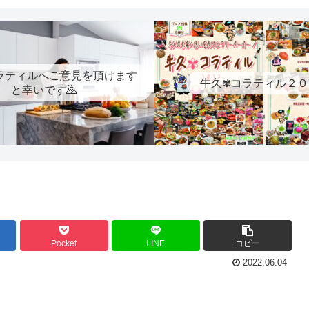
ラティルへご意見を頂けます
牛久✾コラティル２０
と幸いです🙇
Pocket
LINE
コピー
2022.06.04