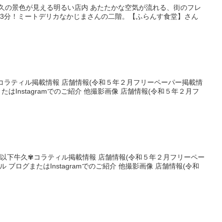
牛久の景色が見える明るい店内 あたたかな空気が流れる、街のフレ
歩3分！ミートデリカなかじまさんの二階。【ふらんす食堂】さん
コラティル掲載情報 店舗情報(令和５年２月フリーペーパー掲載情
たはInstagramでのご紹介 他撮影画像 店舗情報(令和５年２月フ
ページ 以下牛久✾コラティル掲載情報 店舗情報(令和５年２月フリーペー
 ブログまたはInstagramでのご紹介 他撮影画像 店舗情報(令和