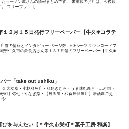
いたラーメン屋さんの情報まとめです。 未掲載のお店は、今後取
 フリーブック【...
３年１２月１５日発行フリーペーパー【牛久✾コラテ
7店舗の情報とインタビュー ページ数 60ページ ダウンロードフ
 茨城県牛久市の飲食店さん等１３７店舗のフリーペーパー【牛久✾
「take out ushiku」
寿司】金太楼鮨・小林鮮魚店・鮨処きむら・うま味処新月・広寿司・
【寿司】弥七・やなぎ鮨・【居酒屋・和食居酒屋店】居酒屋ごえ
...
喜びを与えたい【＊牛久市栄町＊菓子工房 和楽】