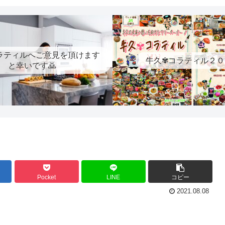
ラティルへご意見を頂けます
牛久✾コラティル２０
と幸いです🙇
Pocket
LINE
コピー
2021.08.08