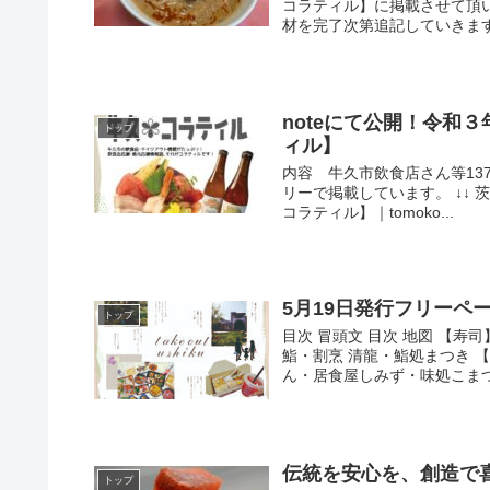
コラティル】に掲載させて頂
材を完了次第追記していきます。
noteにて公開！令和
トップ
ィル】
内容 牛久市飲食店さん等13
リーで掲載しています。 ↓↓
コラティル】｜tomoko...
5月19日発行フリーペーパー
トップ
目次 冒頭文 目次 地図 【
鮨・割烹 清龍・鮨処まつき 
ん・居食屋しみず・味処こまつや
伝統を安心を、創造で
トップ