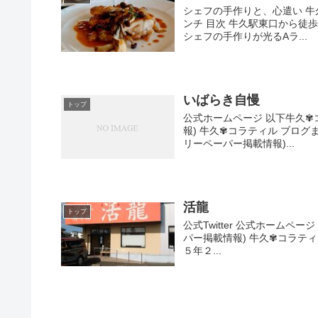
シェフの手作りと、心遣い 
ンチ 目次 牛久駅東口から徒
シェフの手作りが光るAラ...
いばらき自慢
トップ
公式ホームページ 以下牛久✾
報) 牛久✾コラティル ブログま
リーペーパー掲載情報)...
活龍
トップ
公式Twitter 公式ホーム
パー掲載情報) 牛久✾コラティル
５年２...