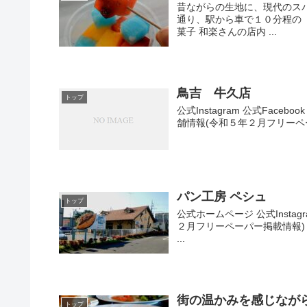
昔ながらの生地に、現代のスパ
通り、駅から車で１０分程の
菓子 和楽さんの店内 ...
鳥吉 牛久店
トップ
公式Instagram 公式Face
舗情報(令和５年２月フリーペーパ
パン工房 ペシュ
トップ
公式ホームページ 公式Instag
２月フリーペーパー掲載情報) 
...
街の温かみを感じなが
トップ