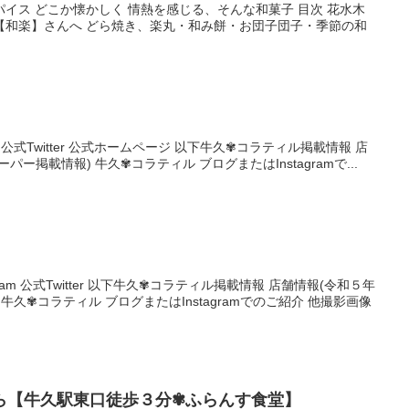
イス どこか懐かしく 情熱を感じる、そんな和菓子 目次 花水木
【和楽】さんへ どら焼き、楽丸・和み餅・お団子団子・季節の和
book 公式Twitter 公式ホームページ 以下牛久✾コラティル掲載情報 店
ー掲載情報) 牛久✾コラティル ブログまたはInstagramで...
ram 公式Twitter 以下牛久✾コラティル掲載情報 店舗情報(令和５年
牛久✾コラティル ブログまたはInstagramでのご紹介 他撮影画像
ら【牛久駅東口徒歩３分✾ふらんす食堂】