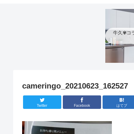
牛久✾コ
cameringo_20210623_162527
Twitter
Facebook
はてブ