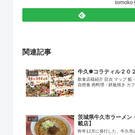
tomo
関連記事
牛久✾コラティル２０
トップ
飲食店様紹介 目次 マップ 鮨
自然食 肉料理・鉄板焼き カフ
茨城県牛久市ラーメン
トップ
載店】
昨年12月に発行した、牛久