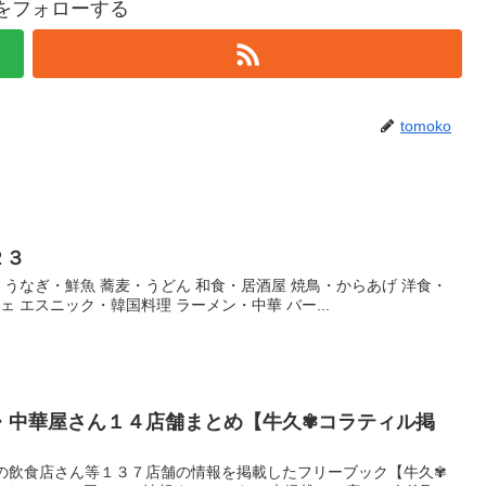
koをフォローする
tomoko
２３
・うなぎ・鮮魚 蕎麦・うどん 和食・居酒屋 焼鳥・からあげ 洋食・
ェ エスニック・韓国料理 ラーメン・中華 バー...
・中華屋さん１４店舗まとめ【牛久✾コラティル掲
市の飲食店さん等１３７店舗の情報を掲載したフリーブック【牛久✾