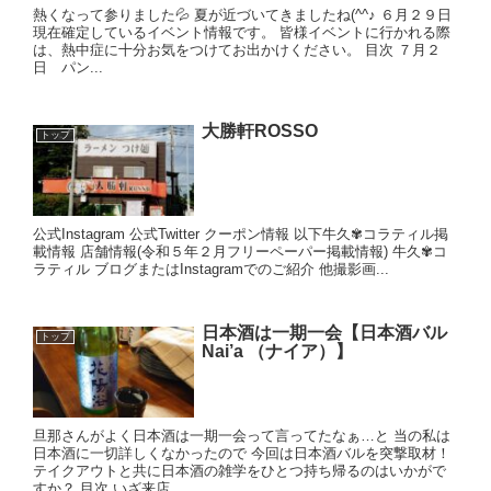
熱くなって参りました💦 夏が近づいてきましたね(^^♪ ６月２９日
現在確定しているイベント情報です。 皆様イベントに行かれる際
は、熱中症に十分お気をつけてお出かけください。 目次 ７月２
日 パン...
大勝軒ROSSO
トップ
公式Instagram 公式Twitter クーポン情報 以下牛久✾コラティル掲
載情報 店舗情報(令和５年２月フリーペーパー掲載情報) 牛久✾コ
ラティル ブログまたはInstagramでのご紹介 他撮影画...
日本酒は一期一会【日本酒バル
トップ
Nai’a （ナイア）】
旦那さんがよく日本酒は一期一会って言ってたなぁ…と 当の私は
日本酒に一切詳しくなかったので 今回は日本酒バルを突撃取材！
テイクアウトと共に日本酒の雑学をひとつ持ち帰るのはいかがで
すか？ 目次 いざ来店 ...