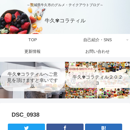
～茨城県牛久市のグルメ・テイクアウトブログ～
牛久✾コラティル
TOP
自己紹介・SNS
更新情報
お問い合わせ
牛久✾コラティルへご意
牛久✾コラティル２０２
見を頂けますと幸いです
３
🙇
DSC_0938