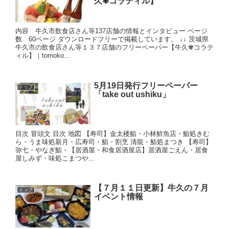
久✾コラティル】
内容 牛久市飲食店さん等137店舗の情報とインタビュー ページ
数 60ページ ダウンロードフリーで掲載しています。 ↓↓ 茨城県
牛久市の飲食店さん等１３７店舗のフリーペーパー【牛久✾コラテ
ィル】｜tomoko...
5月19日発行フリーペーパー
トップ
「take out ushiku」
目次 冒頭文 目次 地図 【寿司】金太楼鮨・小林鮮魚店・鮨処きむ
ら・うま味処新月・広寿司・鮨・割烹 清龍・鮨処まつき 【寿司】
弥七・やなぎ鮨・【居酒屋・和食居酒屋店】居酒屋ごえん・居食
屋しみず・味処こまつや...
【７月１１日更新】牛久の７月
トップ
イベント情報