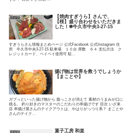
【焼肉すぎうら】さんで、
トップ
【桜】盛り合わせをいただきま
した！✾牛久市中央3-27-15
すぎうらさん情報まとめページ 公式Facebook 公式Instagram 住
所 牛久市中央3-27-15 駐車場 １０台 席数 ６４ 支払方法 ク
レジットカード、ペイペイ使用可 駐...
揚げ物は世界を救うでしょうか
トップ
【まことや】
ガブっといった揚げ物から 脂っこさが消えて 素材のうまみが口に
残る。 釣り好きのマスターのこだわりの串揚げです 目次 いざ来
店 串揚げ屋さんのテイクアウトは、やはりがっつり系？ まことや
さんのテイク...
菓子工房 和楽
トップ