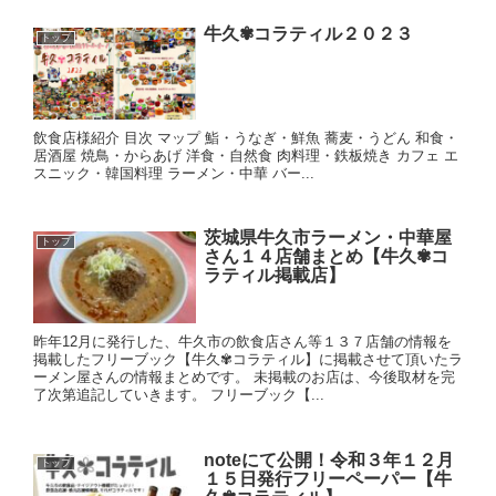
牛久✾コラティル２０２３
トップ
飲食店様紹介 目次 マップ 鮨・うなぎ・鮮魚 蕎麦・うどん 和食・
居酒屋 焼鳥・からあげ 洋食・自然食 肉料理・鉄板焼き カフェ エ
スニック・韓国料理 ラーメン・中華 バー...
茨城県牛久市ラーメン・中華屋
トップ
さん１４店舗まとめ【牛久✾コ
ラティル掲載店】
昨年12月に発行した、牛久市の飲食店さん等１３７店舗の情報を
掲載したフリーブック【牛久✾コラティル】に掲載させて頂いたラ
ーメン屋さんの情報まとめです。 未掲載のお店は、今後取材を完
了次第追記していきます。 フリーブック【...
noteにて公開！令和３年１２月
トップ
１５日発行フリーペーパー【牛