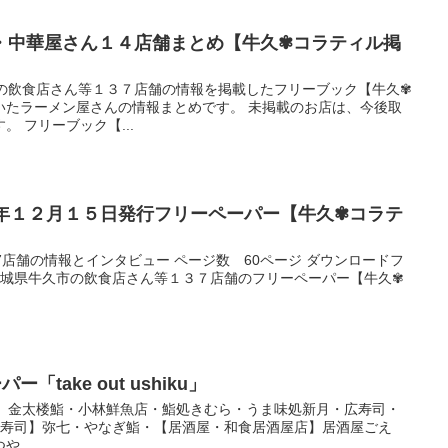
・中華屋さん１４店舗まとめ【牛久✾コラティル掲
市の飲食店さん等１３７店舗の情報を掲載したフリーブック【牛久✾
いたラーメン屋さんの情報まとめです。 未掲載のお店は、今後取
 フリーブック【...
３年１２月１５日発行フリーペーパー【牛久✾コラテ
7店舗の情報とインタビュー ページ数 60ページ ダウンロードフ
 茨城県牛久市の飲食店さん等１３７店舗のフリーペーパー【牛久✾
「take out ushiku」
寿司】金太楼鮨・小林鮮魚店・鮨処きむら・うま味処新月・広寿司・
【寿司】弥七・やなぎ鮨・【居酒屋・和食居酒屋店】居酒屋ごえ
...