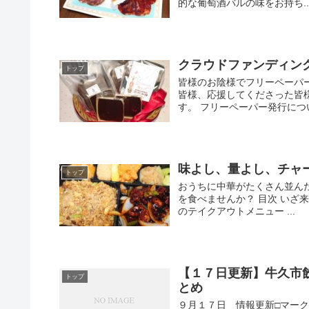
的な葡萄酒バルの味をお持ち..
クラウドファンディン
トップ
皆様のお陰様でフリーペーパ
皆様、応援してくださった皆
す。 フリーペーパー発行につい
味よし、量よし、チャ
トップ
おうちに中華がたくさん並ん
を食べませんか？ 目次 いざ
のテイクアウトメニュー ...
【１７日更新】牛久市
トップ
とめ
９月１７日 情報更新□マーク