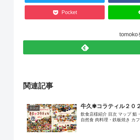
Pocket
tomo
関連記事
牛久✾コラティル２０
トップ
飲食店様紹介 目次 マップ 鮨
自然食 肉料理・鉄板焼き カフ