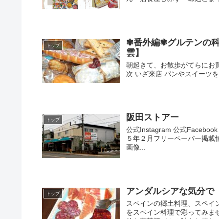
✾番外編✾グルテンの
トップ
雲】
朝起きて、お散歩がてらにお買
次 いざ来店 パンやスイーツを沢
阪田ストアー
トップ
公式Instagram 公式Fac
５年２月フリーペーパー掲載情報
画像...
アンダルシアな気分で
トップ
スペインの郷土料理、スペイ
をスペイン料理で彩ってみませ