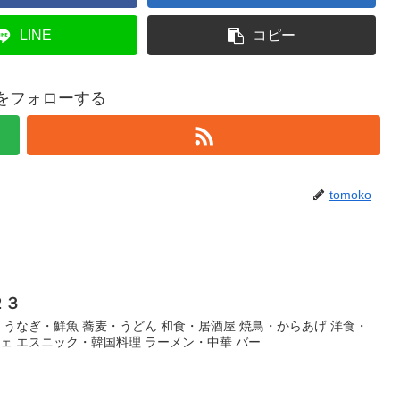
LINE
コピー
koをフォローする
tomoko
２３
・うなぎ・鮮魚 蕎麦・うどん 和食・居酒屋 焼鳥・からあげ 洋食・
ェ エスニック・韓国料理 ラーメン・中華 バー...