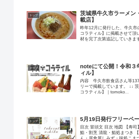
茨城県牛久市ラーメン
トップ
載店】
昨年12月に発行した、牛久
コラティル】に掲載させて頂
材を完了次第追記していきます。
noteにて公開！令和
トップ
ィル】
内容 牛久市飲食店さん等13
リーで掲載しています。 ↓↓
コラティル】｜tomoko...
5月19日発行フリーペーパー
トップ
目次 冒頭文 目次 地図 【
鮨・割烹 清龍・鮨処まつき 
ん・居食屋しみず・味処こまつや