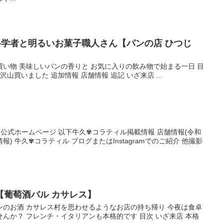
科学者と明るいお菓子職人さん【パンの店 ひつじ
い物 美味しいパンの香りと お気に入りの飲み物で始まる一日 目
山買いました 追加情報 店舗情報 追記 いざ来店 ...
ebook 公式ホームページ 以下牛久✾コラティル掲載情報 店舗情報(令和
) 牛久✾コラティル ブログまたはInstagramでのご紹介 他撮影
【葡萄酒バル カサレス】
ンのお酒 カサレス村を思わせるようなお店の持ち帰り 今夜は食卓
んか？ フレンチ・イタリアンも本格的です 目次 いざ来店 本格