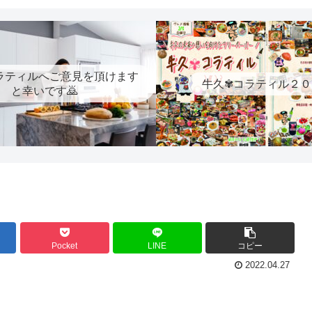
ラティルへご意見を頂けます
牛久✾コラティル２０
と幸いです🙇
Pocket
LINE
コピー
2022.04.27