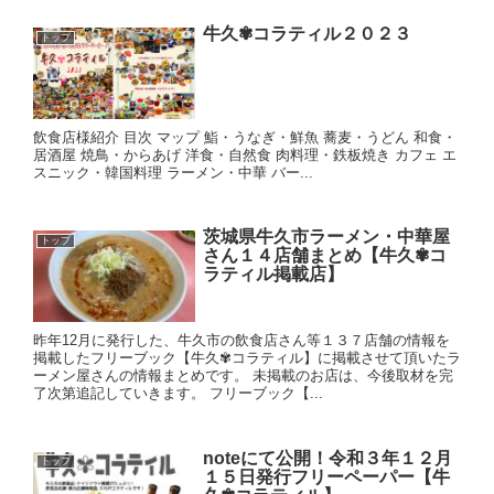
牛久✾コラティル２０２３
トップ
飲食店様紹介 目次 マップ 鮨・うなぎ・鮮魚 蕎麦・うどん 和食・
居酒屋 焼鳥・からあげ 洋食・自然食 肉料理・鉄板焼き カフェ エ
スニック・韓国料理 ラーメン・中華 バー...
茨城県牛久市ラーメン・中華屋
トップ
さん１４店舗まとめ【牛久✾コ
ラティル掲載店】
昨年12月に発行した、牛久市の飲食店さん等１３７店舗の情報を
掲載したフリーブック【牛久✾コラティル】に掲載させて頂いたラ
ーメン屋さんの情報まとめです。 未掲載のお店は、今後取材を完
了次第追記していきます。 フリーブック【...
noteにて公開！令和３年１２月
トップ
１５日発行フリーペーパー【牛