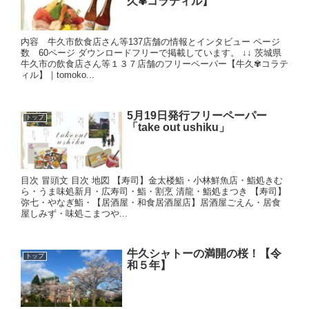
久✾コラティル】
内容 牛久市飲食店さん等137店舗の情報とインタビュー ページ
数 60ページ ダウンロードフリーで掲載しています。 ↓↓ 茨城県
牛久市の飲食店さん等１３７店舗のフリーペーパー【牛久✾コラテ
ィル】｜tomoko...
5月19日発行フリーペーパー
トップ
「take out ushiku」
目次 冒頭文 目次 地図 【寿司】金太楼鮨・小林鮮魚店・鮨処きむ
ら・うま味処新月・広寿司・鮨・割烹 清龍・鮨処まつき 【寿司】
弥七・やなぎ鮨・【居酒屋・和食居酒屋店】居酒屋ごえん・居食
屋しみず・味処こまつや...
牛久シャトーの満開の桜！【令
トップ
和５年】