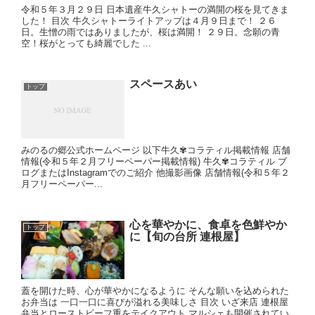
令和５年３月２９日 日本遺産牛久シャトーの満開の桜を見てきま
した！ 目次 牛久シャトーライトアップは４月９日まで！ ２６
日。生憎の雨ではありましたが、桜は満開！ ２９日。念願の青
空！桜がとっても綺麗でした ...
スペースあい
トップ
みのるの郷公式ホームページ 以下牛久✾コラティル掲載情報 店舗
情報(令和５年２月フリーペーパー掲載情報) 牛久✾コラティル ブ
ログまたはInstagramでのご紹介 他撮影画像 店舗情報(令和５年２
月フリーペーパー...
心を華やかに、食卓を色鮮やか
トップ
に【旬の台所 連根屋】
蓋を開けた時、心が華やかになるように そんな願いを込められた
お弁当は 一口一口に喜びが溢れる美味しさ 目次 いざ来店 連根屋
弁当とローストビーフ重をテイクアウト マルシェも開催されてい