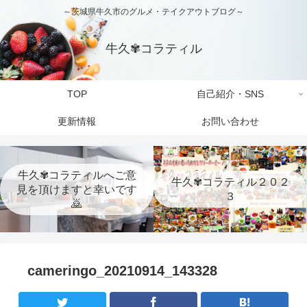
～茨城県牛久市のグルメ・テイクアウトブログ～
牛久✾コラティル
TOP
自己紹介・SNS
更新情報
お問い合わせ
牛久✾コラティルへご意
牛久✾コラティル２０２
見を頂けますと幸いです
３
🙇
cameringo_20210914_143328