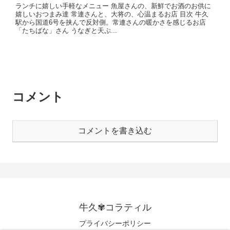
ランチに嬉しい手軽なメニュー 魚屋さんの、新鮮でお酒のお供に
嬉しいおつまみ達 常連さんと、大将の、心温まるお店 目次 牛久
駅から国道6号を挟んで反対側。常連さんの暖かさを感じるお店
「たちばな」さん うなぎと天ぷ...
コメント
コメントを書き込む
牛久✾コラティル
プライバシーポリシー