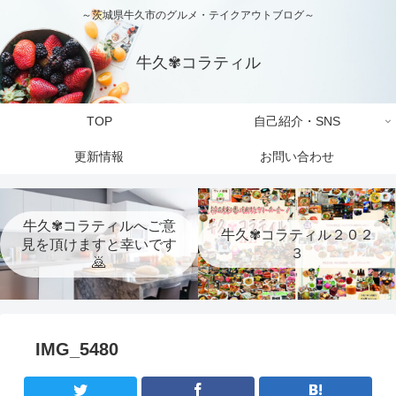
～茨城県牛久市のグルメ・テイクアウトブログ～
牛久✾コラティル
TOP
自己紹介・SNS
更新情報
お問い合わせ
牛久✾コラティルへご意
牛久✾コラティル２０２
見を頂けますと幸いです
３
🙇
IMG_5480