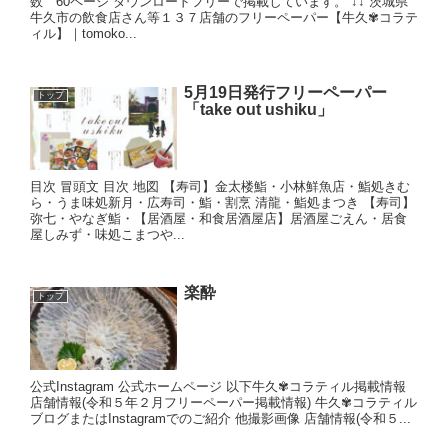
数 60ページ ダウンロードフリーで掲載しています。 ↓↓ 茨城県
牛久市の飲食店さん等１３７店舗のフリーペーパー【牛久✾コラテ
ィル】｜tomoko...
5月19日発行フリーペーパー
トップ
「take out ushiku」
目次 冒頭文 目次 地図 【寿司】金太楼鮨・小林鮮魚店・鮨処きむ
ら・うま味処新月・広寿司・鮨・割烹 清龍・鮨処まつき 【寿司】
弥七・やなぎ鮨・【居酒屋・和食居酒屋店】居酒屋ごえん・居食
屋しみず・味処こまつや...
楽酔
トップ
公式Instagram 公式ホームページ 以下牛久✾コラティル掲載情報
店舗情報(令和５年２月フリーペーパー掲載情報) 牛久✾コラティル
ブログまたはInstagramでのご紹介 他撮影画像 店舗情報(令和５...