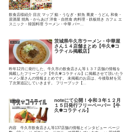
飲食店様紹介 目次 マップ 鮨・うなぎ・鮮魚 蕎麦・うどん 和食・
居酒屋 焼鳥・からあげ 洋食・自然食 肉料理・鉄板焼き カフェ エ
スニック・韓国料理 ラーメン・中華 バー...
茨城県牛久市ラーメン・中華屋
トップ
さん１４店舗まとめ【牛久✾コ
ラティル掲載店】
昨年12月に発行した、牛久市の飲食店さん等１３７店舗の情報を
掲載したフリーブック【牛久✾コラティル】に掲載させて頂いたラ
ーメン屋さんの情報まとめです。 未掲載のお店は、今後取材を完
了次第追記していきます。 フリーブック【...
noteにて公開！令和３年１２月
トップ
１５日発行フリーペーパー【牛
久✾コラティル】
内容 牛久市飲食店さん等137店舗の情報とインタビュー ページ