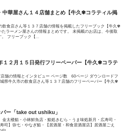
・中華屋さん１４店舗まとめ【牛久✾コラティル掲
市の飲食店さん等１３７店舗の情報を掲載したフリーブック【牛久✾
いたラーメン屋さんの情報まとめです。 未掲載のお店は、今後取
 フリーブック【...
３年１２月１５日発行フリーペーパー【牛久✾コラテ
7店舗の情報とインタビュー ページ数 60ページ ダウンロードフ
 茨城県牛久市の飲食店さん等１３７店舗のフリーペーパー【牛久✾
「take out ushiku」
寿司】金太楼鮨・小林鮮魚店・鮨処きむら・うま味処新月・広寿司・
【寿司】弥七・やなぎ鮨・【居酒屋・和食居酒屋店】居酒屋ごえ
...