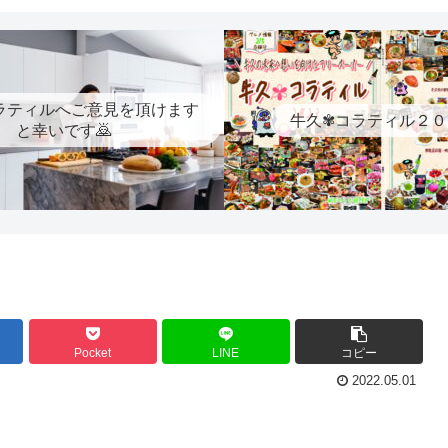
ラティルへご意見を頂けます
牛久✾コラティル２０
と幸いです🙇
Pocket
LINE
コピー
2022.05.01