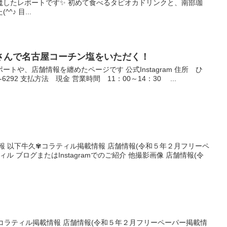
魔したレポートです✨ 初めて食べるタピオカドリンクと、南部珈
♪ 目...
】さんで名古屋コーチン塩をいただく！
トや、店舗情報を纏めたページです 公式Instagram 住所 ひ
6-6292 支払方法 現金 営業時間 11：00～14：30 ...
報 以下牛久✾コラティル掲載情報 店舗情報(令和５年２月フリーペ
ル ブログまたはInstagramでのご紹介 他撮影画像 店舗情報(令
コラティル掲載情報 店舗情報(令和５年２月フリーペーパー掲載情