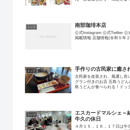
南部珈琲本店
トップ
公式Instagram 公式Twit
掲載情報 店舗情報(令和５年２
手作りの古民家に癒され
トップ
古民家を改装され、風通し良
グラン付きのお店 五島うどん
島うどんが食べられる！ドッグラ
エスカードマルシェ～
トップ
牛久の休日
４月１５，１６，１７日は牛