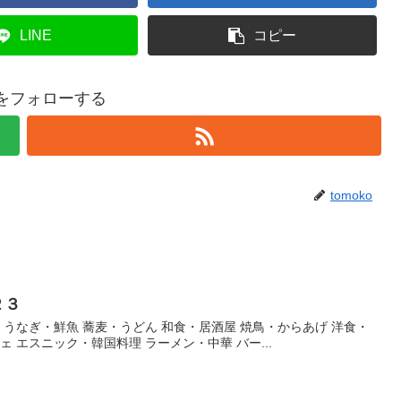
LINE
コピー
koをフォローする
tomoko
２３
・うなぎ・鮮魚 蕎麦・うどん 和食・居酒屋 焼鳥・からあげ 洋食・
ェ エスニック・韓国料理 ラーメン・中華 バー...