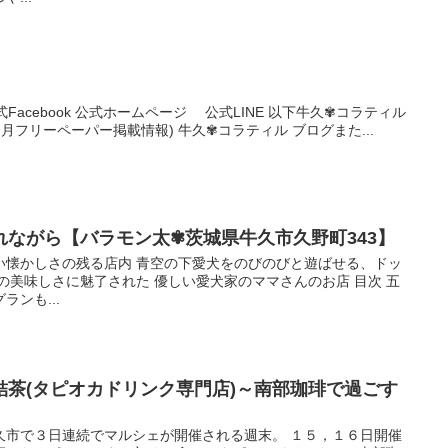
ter 公式Facebook 公式ホームページ 公式LINE 以下牛久✾コラティル
月フリーペーパー掲載情報) 牛久✾コラティル ブログまた...
ながら【バラモン太✾茨城県牛久市久野町343】
い懐かしさの残る店内 青空の下愛犬をのびのびと遊ばせる、ドッ
の美味しさに魅了された 優しい愛犬家のママさんのお店 目次 五
ンも...
結茶(タピオカドリンク専門店)～南部珈琲で過ごす
久市で３日連続でマルシェが開催される週末。 １５，１６日開催