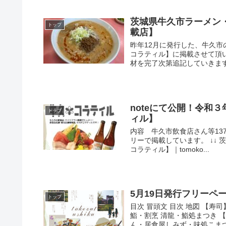
茨城県牛久市ラーメン
トップ
載店】
昨年12月に発行した、牛久
コラティル】に掲載させて頂
材を完了次第追記していきます。
noteにて公開！令和
トップ
ィル】
内容 牛久市飲食店さん等13
リーで掲載しています。 ↓↓
コラティル】｜tomoko...
5月19日発行フリーペーパー
トップ
目次 冒頭文 目次 地図 【
鮨・割烹 清龍・鮨処まつき 
ん・居食屋しみず・味処こまつや