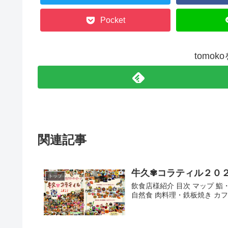
Pocket
tomo
関連記事
牛久✾コラティル２０
トップ
飲食店様紹介 目次 マップ 鮨
自然食 肉料理・鉄板焼き カフ