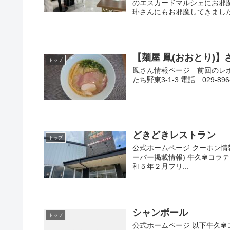
のエスカードマルシェにお邪
琲さんにもお邪魔してきました(^^
【麺屋 鳳(おおとり)
トップ
鳳さん情報ページ 前回のレポー
たち野東3-1-3 電話 029-89
どきどきレストラン
トップ
公式ホームページ クーポン情
ーパー掲載情報) 牛久✾コラティ
和５年２月フリ...
シャンボール
トップ
公式ホームページ 以下牛久✾