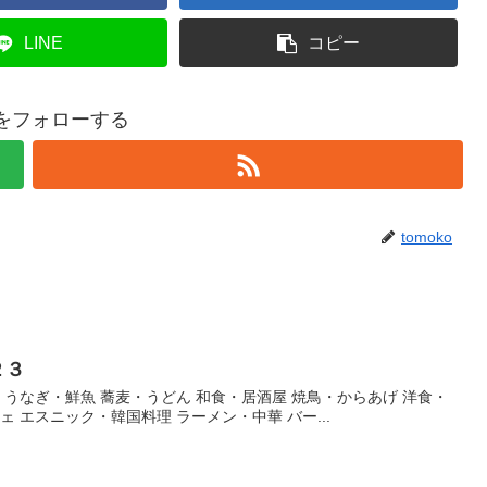
LINE
コピー
koをフォローする
tomoko
２３
・うなぎ・鮮魚 蕎麦・うどん 和食・居酒屋 焼鳥・からあげ 洋食・
ェ エスニック・韓国料理 ラーメン・中華 バー...