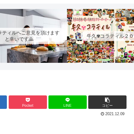
ラティルへご意見を頂けます
牛久✾コラティル２０
と幸いです🙇
Pocket
LINE
コピー
2021.12.09