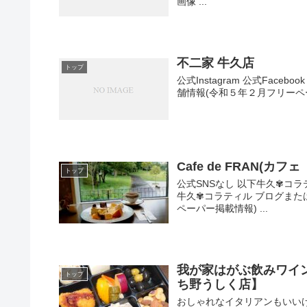
画像 ...
不二家 牛久店
トップ
公式Instagram 公式Face
舗情報(令和５年２月フリーペーパ
Cafe de FRAN(カフェ
トップ
公式SNSなし 以下牛久✾コ
牛久✾コラティル ブログまたは
ペーパー掲載情報) ...
我が家はがぶ飲みワイン酒
トップ
ち野うしく店】
おしゃれなイタリアンもいい