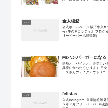
金太楼鮨
トップ
公式ホームページ 以下牛久✾
報) 牛久✾コラティル ブログま
リーペーパー掲載情報)...
Mrハンバーガーになる
トップ
情熱と、バイクと、美味しい
異様に食べたくなります 目次
ーズさんのテイクアウトメニ..
felistas
トップ
公式Instagram 営業情報等
５年２月フリーペーパー掲載情報