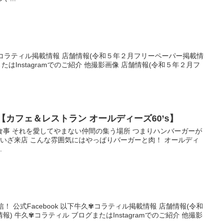
コラティル掲載情報 店舗情報(令和５年２月フリーペーパー掲載情
たはInstagramでのご紹介 他撮影画像 店舗情報(令和５年２月フ
【カフェ＆レストラン オールディーズ60’s】
食事 それを愛してやまない仲間の集う場所 つまりハンバーガーが
 いざ来店 こんな雰囲気にはやっぱりバーガーと肉！ オールディ
.
発信！ 公式Facebook 以下牛久✾コラティル掲載情報 店舗情報(令和
) 牛久✾コラティル ブログまたはInstagramでのご紹介 他撮影