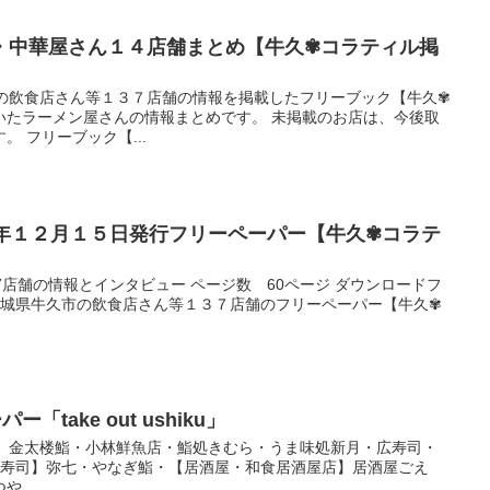
・中華屋さん１４店舗まとめ【牛久✾コラティル掲
市の飲食店さん等１３７店舗の情報を掲載したフリーブック【牛久✾
いたラーメン屋さんの情報まとめです。 未掲載のお店は、今後取
 フリーブック【...
３年１２月１５日発行フリーペーパー【牛久✾コラテ
7店舗の情報とインタビュー ページ数 60ページ ダウンロードフ
 茨城県牛久市の飲食店さん等１３７店舗のフリーペーパー【牛久✾
「take out ushiku」
寿司】金太楼鮨・小林鮮魚店・鮨処きむら・うま味処新月・広寿司・
【寿司】弥七・やなぎ鮨・【居酒屋・和食居酒屋店】居酒屋ごえ
...