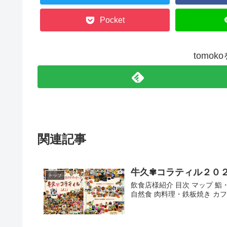
Pocket
tomo
関連記事
牛久✾コラティル２０
トップ
飲食店様紹介 目次 マップ 鮨
自然食 肉料理・鉄板焼き カフ