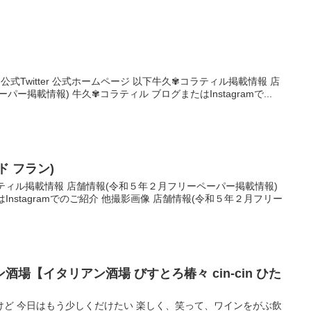
book 公式Twitter 公式ホームページ 以下牛久✾コラティル掲載情報 店
ー掲載情報) 牛久✾コラティル ブログまたはInstagramで...
 ド フラン)
ラティル掲載情報 店舗情報(令和５年２月フリーペーパー掲載情報)
Instagramでのご紹介 他撮影画像 店舗情報(令和５年２月フリー
場【イタリアン酒場 びすとろ椿々 cin‐cin ひた
けど 今日はもう少しくだけたい 楽しく、笑って、ワインをがぶ飲