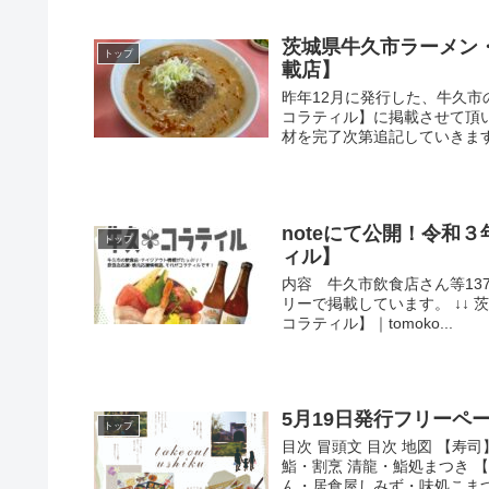
茨城県牛久市ラーメン
トップ
載店】
昨年12月に発行した、牛久
コラティル】に掲載させて頂
材を完了次第追記していきます。
noteにて公開！令和
トップ
ィル】
内容 牛久市飲食店さん等13
リーで掲載しています。 ↓↓
コラティル】｜tomoko...
5月19日発行フリーペーパー
トップ
目次 冒頭文 目次 地図 【
鮨・割烹 清龍・鮨処まつき 
ん・居食屋しみず・味処こまつや