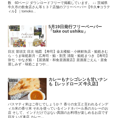
数 60ページ ダウンロードフリーで掲載しています。 ↓↓ 茨城県
牛久市の飲食店さん等１３７店舗のフリーペーパー【牛久✾コラテ
ィル】｜tomoko...
5月19日発行フリーペーパー
トップ
「take out ushiku」
目次 冒頭文 目次 地図 【寿司】金太楼鮨・小林鮮魚店・鮨処きむ
ら・うま味処新月・広寿司・鮨・割烹 清龍・鮨処まつき 【寿司】
弥七・やなぎ鮨・【居酒屋・和食居酒屋店】居酒屋ごえん・居食
屋しみず・味処こまつや...
カレーもナシゴレンも甘いナン
トップ
も【レッドローズ 牛久店】
バスマティ米はご存じでしょうか？ 香りの女王と言われるインデ
ィカ米の香り米 それを使っているインドネパール系のカレーのお
店 そして、インドだけではない異国のお料理が楽しめるお店です
目次 いざ来店 カレー...