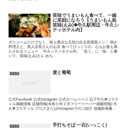
笑味でうまいもん食べて、一緒
トップ
に笑顔になろう【うまいもん処
笑味(えみ)✾牛久駅周辺・牛久シ
ティホテル内】
ボリュームだけでなく、味も満点な元気の出る居酒屋メシ！ 熱き
料理人と、美人店長さんのお店 食べてびっくりの、心もお腹も満
たされるメニュー 牛久シティホテル内。「笑う」に「味」と書
いて、笑味(えみ)さん めち...
麦と葡萄
トップ
公式Facebook 公式Instagram 公式ホームページ 以下牛久✾コラテ
ィル掲載情報 店舗情報(令和５年２月フリーペーパー掲載情報) 牛
久✾コラティル ブログまたはInstagramでのご紹介 他撮影画像...
手打ちそば 一石(いっこく)
トップ