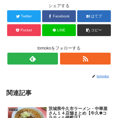
シェアする
Twitter
Facebook
はてブ
Pocket
LINE
コピー
tomokoをフォローする
tomoko
関連記事
茨城県牛久市ラーメン・中華屋
トップ
さん１４店舗まとめ【牛久✾コ
ラティル掲載店】