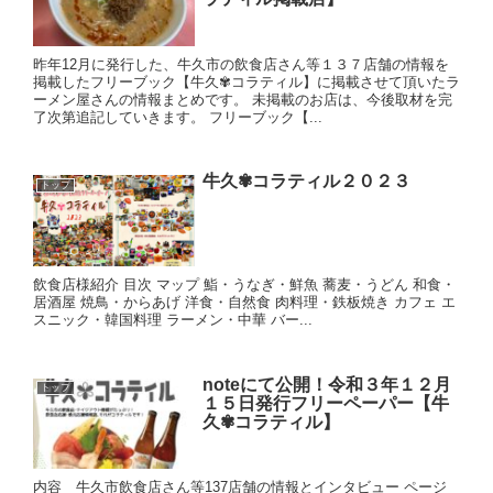
昨年12月に発行した、牛久市の飲食店さん等１３７店舗の情報を
掲載したフリーブック【牛久✾コラティル】に掲載させて頂いたラ
ーメン屋さんの情報まとめです。 未掲載のお店は、今後取材を完
了次第追記していきます。 フリーブック【...
牛久✾コラティル２０２３
トップ
飲食店様紹介 目次 マップ 鮨・うなぎ・鮮魚 蕎麦・うどん 和食・
居酒屋 焼鳥・からあげ 洋食・自然食 肉料理・鉄板焼き カフェ エ
スニック・韓国料理 ラーメン・中華 バー...
noteにて公開！令和３年１２月
トップ
１５日発行フリーペーパー【牛
久✾コラティル】
内容 牛久市飲食店さん等137店舗の情報とインタビュー ページ