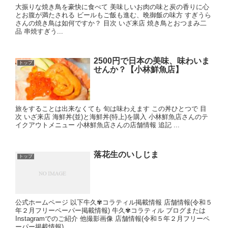
大振りな焼き鳥を豪快に食べて 美味しいお肉の味と炭の香りに心
とお腹が満たされる ビールもご飯も進む、晩御飯の味方 すぎうら
さんの焼き鳥は如何ですか？ 目次 いざ来店 焼き鳥とおつまみ二
品 串焼すぎう...
2500円で日本の美味、味わいま
トップ
せんか？【小林鮮魚店】
旅をすることは出来なくても 旬は味わえます この丼ひとつで 目
次 いざ来店 海鮮丼(並)と海鮮丼(特上)を購入 小林鮮魚店さんのテ
イクアウトメニュー 小林鮮魚店さんの店舗情報 追記 ...
落花生のいしじま
トップ
公式ホームページ 以下牛久✾コラティル掲載情報 店舗情報(令和５
年２月フリーペーパー掲載情報) 牛久✾コラティル ブログまたは
Instagramでのご紹介 他撮影画像 店舗情報(令和５年２月フリーペ
ーパー掲載情報)...