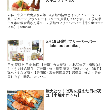
久✾コラティル】
内容 牛久市飲食店さん等137店舗の情報とインタビュー ページ
数 60ページ ダウンロードフリーで掲載しています。 ↓↓ 茨城県
牛久市の飲食店さん等１３７店舗のフリーペーパー【牛久✾コラテ
ィル】｜tomoko...
5月19日発行フリーペーパー
トップ
「take out ushiku」
目次 冒頭文 目次 地図 【寿司】金太楼鮨・小林鮮魚店・鮨処きむ
ら・うま味処新月・広寿司・鮨・割烹 清龍・鮨処まつき 【寿司】
弥七・やなぎ鮨・【居酒屋・和食居酒屋店】居酒屋ごえん・居食
屋しみず・味処こまつや...
炭火とつくば鳥を迎えた日の夜
トップ
は【串焼すぎうら】