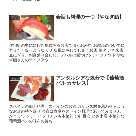
会話も料理の一つ【やなぎ鮨】
トップ
住宅街の中にに佇む格式あるお店で頂くお寿司 お散歩のついでに
寄りたくなるような そんな風に感じてしまうお店 目次 いざ来店
並にぎり、刺身盛り合わせ、メバルの煮つけをテイクアウト やな
ぎ鮨さんのテイクアウ...
アンダルシアな気分で【葡萄酒
トップ
バル カサレス】
スペインの郷土料理、スペインのお酒 カサレス村を思わせるよう
なお店の持ち帰り 今夜は食卓をスペイン料理で彩ってみません
か？ フレンチ・イタリアンも本格的です 目次 いざ来店 本格的な
葡萄酒バルの味をお持ち...