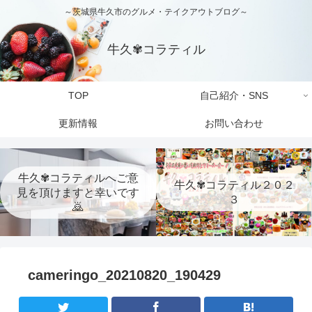
～茨城県牛久市のグルメ・テイクアウトブログ～
牛久✾コラティル
TOP
自己紹介・SNS
更新情報
お問い合わせ
牛久✾コラティルへご意
牛久✾コラティル２０２
見を頂けますと幸いです
３
🙇
cameringo_20210820_190429