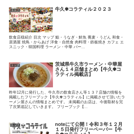
牛久✾コラティル２０２３
トップ
飲食店様紹介 目次 マップ 鮨・うなぎ・鮮魚 蕎麦・うどん 和食・
居酒屋 焼鳥・からあげ 洋食・自然食 肉料理・鉄板焼き カフェ エ
スニック・韓国料理 ラーメン・中華 バー...
茨城県牛久市ラーメン・中華屋
トップ
さん１４店舗まとめ【牛久✾コ
ラティル掲載店】
昨年12月に発行した、牛久市の飲食店さん等１３７店舗の情報を
掲載したフリーブック【牛久✾コラティル】に掲載させて頂いたラ
ーメン屋さんの情報まとめです。 未掲載のお店は、今後取材を完
了次第追記していきます。 フリーブック【...
noteにて公開！令和３年１２月
トップ
１５日発行フリーペーパー【牛