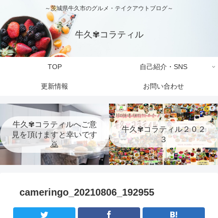
～茨城県牛久市のグルメ・テイクアウトブログ～
牛久✾コラティル
TOP
自己紹介・SNS
更新情報
お問い合わせ
牛久✾コラティルへご意
牛久✾コラティル２０２
見を頂けますと幸いです
３
🙇
cameringo_20210806_192955