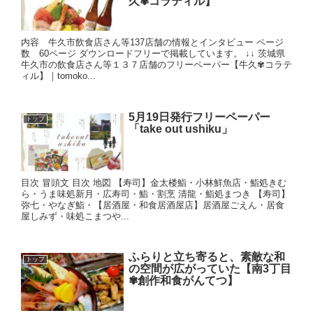
久✾コラティル】
内容 牛久市飲食店さん等137店舗の情報とインタビュー ページ
数 60ページ ダウンロードフリーで掲載しています。 ↓↓ 茨城県
牛久市の飲食店さん等１３７店舗のフリーペーパー【牛久✾コラテ
ィル】｜tomoko...
5月19日発行フリーペーパー
トップ
「take out ushiku」
目次 冒頭文 目次 地図 【寿司】金太楼鮨・小林鮮魚店・鮨処きむ
ら・うま味処新月・広寿司・鮨・割烹 清龍・鮨処まつき 【寿司】
弥七・やなぎ鮨・【居酒屋・和食居酒屋店】居酒屋ごえん・居食
屋しみず・味処こまつや...
ふらりと立ち寄ると、素敵な和
トップ
の空間が広がっていた【南3丁目
✾創作和食がんてつ】