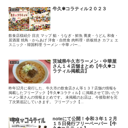
牛久✾コラティル２０２３
トップ
飲食店様紹介 目次 マップ 鮨・うなぎ・鮮魚 蕎麦・うどん 和食・
居酒屋 焼鳥・からあげ 洋食・自然食 肉料理・鉄板焼き カフェ エ
スニック・韓国料理 ラーメン・中華 バー...
茨城県牛久市ラーメン・中華屋
トップ
さん１４店舗まとめ【牛久✾コ
ラティル掲載店】
昨年12月に発行した、牛久市の飲食店さん等１３７店舗の情報を
掲載したフリーブック【牛久✾コラティル】に掲載させて頂いたラ
ーメン屋さんの情報まとめです。 未掲載のお店は、今後取材を完
了次第追記していきます。 フリーブック【...
noteにて公開！令和３年１２月
トップ
１５日発行フリーペーパー【牛