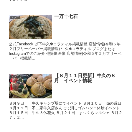
一万十七石
トップ
公式Facebook 以下牛久✾コラティル掲載情報 店舗情報(令和５年
２月フリーペーパー掲載情報) 牛久✾コラティル ブログまたは
Instagramでのご紹介 他撮影画像 店舗情報(令和５年２月フリーペ
ーパー掲載情...
【８月１１日更新】牛久の８
トップ
月 イベント情報
８月９日 牛久キャンプ場にてイベント ８月１０日 itaの縁日
８月１１日 不二家牛久店さんにて消しゴムハンコ体験イベント
８月１５日 牛久大仏花火 ８月２１日 まつくらマルシェ ８月２
７，２...