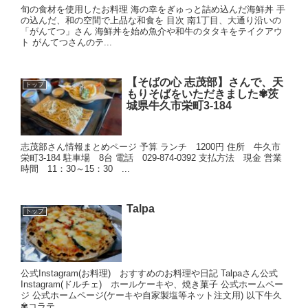
旬の食材を使用したお料理 海の幸をぎゅっと詰め込んだ海鮮丼 手
の込んだ、和の空間で上品な和食を 目次 南1丁目、大通り沿いの
「がんてつ」さん 海鮮丼を始め魚介や和牛のタタキをテイクアウ
ト がんてつさんのテ...
【そばの心 志茂部】さんで、天
トップ
もりそばをいただきました✾茨
城県牛久市栄町3-184
志茂部さん情報まとめページ 予算 ランチ 1200円 住所 牛久市
栄町3-184 駐車場 8台 電話 029-874-0392 支払方法 現金 営業
時間 11：30～15：30 ...
Talpa
トップ
公式Instagram(お料理) おすすめのお料理や日記 Talpaさん公式
Instagram(ドルチェ) ホールケーキや、焼き菓子 公式ホームペー
ジ 公式ホームページ(ケーキや自家製塩等ネット注文用) 以下牛久
✾コラテ...