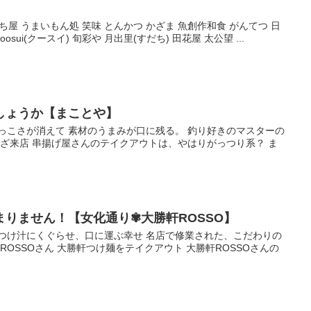
ごこち屋 うまいもん処 笑味 とんかつ かざま 魚創作和食 がんてつ 日
sui(クースイ) 旬彩や 月出里(すだち) 田花屋 太公望 ...
しょうか【まことや】
っこさが消えて 素材のうまみが口に残る。 釣り好きのマスターの
いざ来店 串揚げ屋さんのテイクアウトは、やはりがっつり系？ ま
りません！【女化通り✾大勝軒ROSSO】
いつけ汁にくぐらせ、口に運ぶ幸せ 名店で修業された、こだわりの
ROSSOさん 大勝軒つけ麺をテイクアウト 大勝軒ROSSOさんの