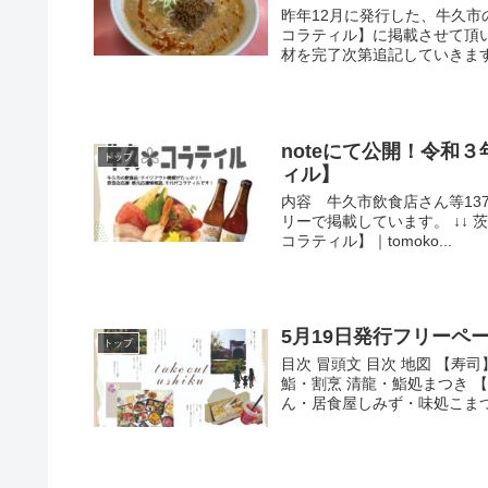
昨年12月に発行した、牛久
コラティル】に掲載させて頂
材を完了次第追記していきます。
noteにて公開！令和
トップ
ィル】
内容 牛久市飲食店さん等13
リーで掲載しています。 ↓↓
コラティル】｜tomoko...
5月19日発行フリーペーパー
トップ
目次 冒頭文 目次 地図 【
鮨・割烹 清龍・鮨処まつき 
ん・居食屋しみず・味処こまつや