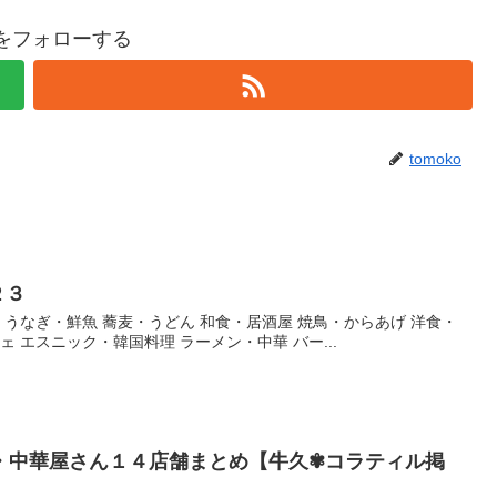
koをフォローする
tomoko
２３
・うなぎ・鮮魚 蕎麦・うどん 和食・居酒屋 焼鳥・からあげ 洋食・
ェ エスニック・韓国料理 ラーメン・中華 バー...
・中華屋さん１４店舗まとめ【牛久✾コラティル掲