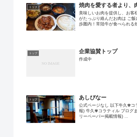
焼肉を愛する者より、
トップ
美味しいお肉を提供し、お客
がたっぷり絡んだお肉は ご飯
歩圏内！常陸牛が食べられる焼
企業協賛トップ
トップ
作成中
あしびなー
トップ
公式ページなし 以下牛久✾コ
報) 牛久✾コラティル ブログま
リーペーパー掲載情報) ...