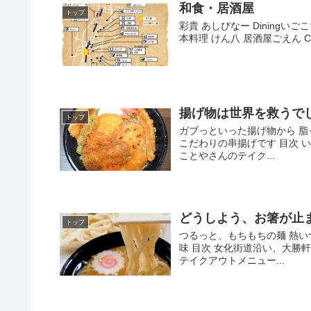
和食・居酒屋
トップ
彩貴 あしびなー Diningい
本料理 けん八 居酒屋ごえん Coo
揚げ物は世界を救うで
トップ
ガブっといった揚げ物から 脂
こだわりの串揚げです 目次 
ことやさんのテイク...
どうしよう、お箸が止ま
トップ
つるっと、もちもちの麺 熱
味 目次 女化街道沿い、大勝軒
テイクアウトメニュー...