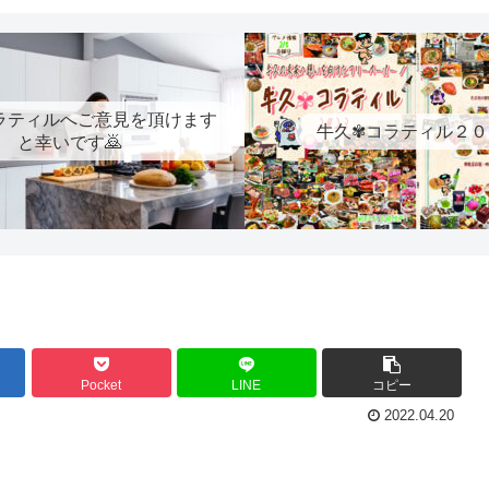
ラティルへご意見を頂けます
牛久✾コラティル２０
と幸いです🙇
Pocket
LINE
コピー
2022.04.20