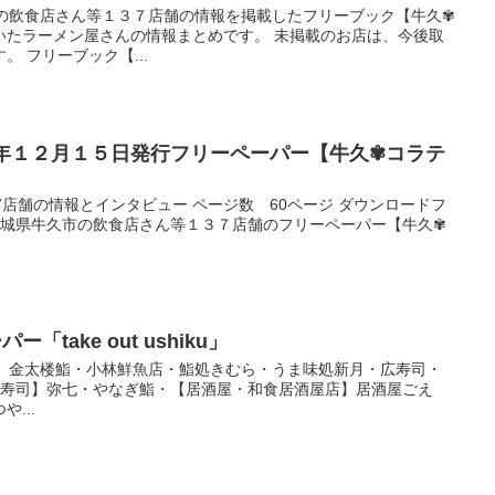
市の飲食店さん等１３７店舗の情報を掲載したフリーブック【牛久✾
いたラーメン屋さんの情報まとめです。 未掲載のお店は、今後取
 フリーブック【...
３年１２月１５日発行フリーペーパー【牛久✾コラテ
7店舗の情報とインタビュー ページ数 60ページ ダウンロードフ
 茨城県牛久市の飲食店さん等１３７店舗のフリーペーパー【牛久✾
「take out ushiku」
寿司】金太楼鮨・小林鮮魚店・鮨処きむら・うま味処新月・広寿司・
【寿司】弥七・やなぎ鮨・【居酒屋・和食居酒屋店】居酒屋ごえ
...