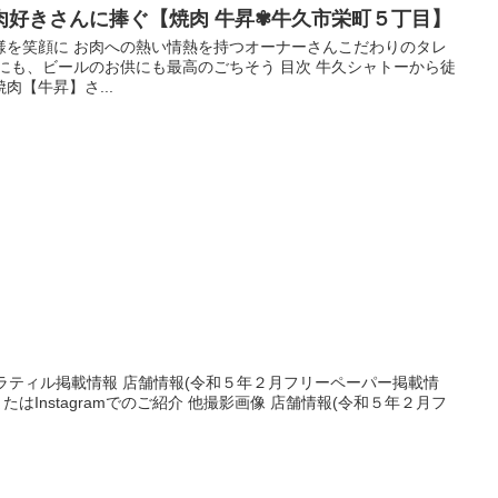
肉好きさんに捧ぐ【焼肉 牛昇✾牛久市栄町５丁目】
様を笑顔に お肉への熱い情熱を持つオーナーさんこだわりのタレ
にも、ビールのお供にも最高のごちそう 目次 牛久シャトーから徒
肉【牛昇】さ...
ラティル掲載情報 店舗情報(令和５年２月フリーペーパー掲載情
たはInstagramでのご紹介 他撮影画像 店舗情報(令和５年２月フ