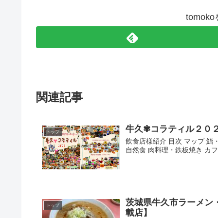
tomo
関連記事
牛久✾コラティル２０
トップ
飲食店様紹介 目次 マップ 鮨
自然食 肉料理・鉄板焼き カフ
茨城県牛久市ラーメン
トップ
載店】