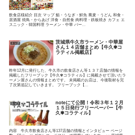
飲食店様紹介 目次 マップ 鮨・うなぎ・鮮魚 蕎麦・うどん 和食・
居酒屋 焼鳥・からあげ 洋食・自然食 肉料理・鉄板焼き カフェ エ
スニック・韓国料理 ラーメン・中華 バー...
茨城県牛久市ラーメン・中華屋
トップ
さん１４店舗まとめ【牛久✾コ
ラティル掲載店】
昨年12月に発行した、牛久市の飲食店さん等１３７店舗の情報を
掲載したフリーブック【牛久✾コラティル】に掲載させて頂いたラ
ーメン屋さんの情報まとめです。 未掲載のお店は、今後取材を完
了次第追記していきます。 フリーブック【...
noteにて公開！令和３年１２月
トップ
１５日発行フリーペーパー【牛
久✾コラティル】
内容 牛久市飲食店さん等137店舗の情報とインタビュー ページ