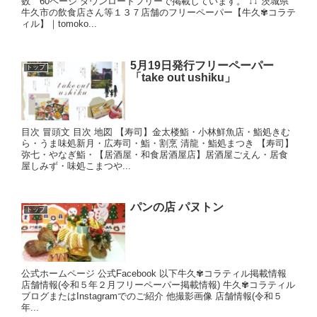
数 60ページ ダウンロードフリーで掲載しています。 ↓↓ 茨城県
牛久市の飲食店さん等１３７店舗のフリーペーパー【牛久✾コラテ
ィル】｜tomoko...
5月19日発行フリーペーパー
トップ
「take out ushiku」
目次 冒頭文 目次 地図 【寿司】金太楼鮨・小林鮮魚店・鮨処きむ
ら・うま味処新月・広寿司・鮨・割烹 清龍・鮨処まつき 【寿司】
弥七・やなぎ鮨・【居酒屋・和食居酒屋店】居酒屋ごえん・居食
屋しみず・味処こまつや...
パンの店 パヌトン
トップ
公式ホームページ 公式Facebook 以下牛久✾コラティル掲載情報
店舗情報(令和５年２月フリーペーパー掲載情報) 牛久✾コラティル
ブログまたはInstagramでのご紹介 他撮影画像 店舗情報(令和５
年...