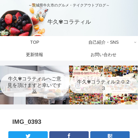
～茨城県牛久市のグルメ・テイクアウトブログ～
牛久✾コラティル
TOP
自己紹介・SNS
更新情報
お問い合わせ
牛久✾コラティルへご意
牛久✾コラティル２０２
見を頂けますと幸いです
３
🙇
IMG_0393