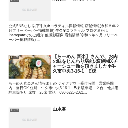
トップ
公式SNSなし 以下牛久✾コラティル掲載情報 店舗情報(令和５年２
月フリーペーパー掲載情報) 牛久✾コラティル ブログまたは
Instagramでのご紹介 他撮影画像 店舗情報(令和５年２月フリーペ
ーパー掲載情報) ...
【らーめん 喜楽】さんで、お肉
トップ
の味をじんわり堪能♪窯焼MIXチ
ャーシュー麺を頂きました✾牛
久市中央3-16-1 E棟
らーめん喜楽さん情報まとめ テイクアウト受付時間 営業時間
内 当日OK 住所 牛久市中央3-16-1 E棟 駐車場 ２台 他共用
駐車場あり 席数 25席 電話 090-6225-2021...
山水閣
トップ