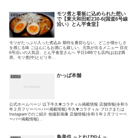
モツ煮と看板に込められた想い
トップ
で【東大和田町230-6(国道6号線
沿い）とん平食堂】
モツがたっぷり入った煮込み 期待を裏切らない、どこか懐かしさ
を感じる味 ごはんにもお酒にも嬉しい、元気が出るメニュー 目次
6号沿いの人気店、とん平食堂さんへ 平日14時でも店内はほぼ満
席。モツ煮(中)とピリ辛...
かっぱ本舗
トップ
公式ホームページ 以下牛久✾コラティル掲載情報 店舗情報(令和５
年２月フリーペーパー掲載情報) 牛久✾コラティル ブログまたは
Instagramでのご紹介 他撮影画像 店舗情報(令和５年２月フリーペ
ーパー掲載情報)...
鳥美也 ～とれびやん～