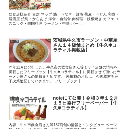
飲食店様紹介 目次 マップ 鮨・うなぎ・鮮魚 蕎麦・うどん 和食・
居酒屋 焼鳥・からあげ 洋食・自然食 肉料理・鉄板焼き カフェ エ
スニック・韓国料理 ラーメン・中華 バー...
茨城県牛久市ラーメン・中華屋
トップ
さん１４店舗まとめ【牛久✾コ
ラティル掲載店】
昨年12月に発行した、牛久市の飲食店さん等１３７店舗の情報を
掲載したフリーブック【牛久✾コラティル】に掲載させて頂いたラ
ーメン屋さんの情報まとめです。 未掲載のお店は、今後取材を完
了次第追記していきます。 フリーブック【...
noteにて公開！令和３年１２月
トップ
１５日発行フリーペーパー【牛
久✾コラティル】
内容 牛久市飲食店さん等137店舗の情報とインタビュー ページ