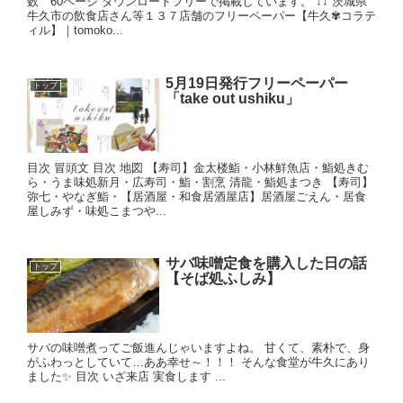
数 60ページ ダウンロードフリーで掲載しています。 ↓↓ 茨城県
牛久市の飲食店さん等１３７店舗のフリーペーパー【牛久✾コラテ
ィル】｜tomoko...
5月19日発行フリーペーパー
トップ
「take out ushiku」
目次 冒頭文 目次 地図 【寿司】金太楼鮨・小林鮮魚店・鮨処きむ
ら・うま味処新月・広寿司・鮨・割烹 清龍・鮨処まつき 【寿司】
弥七・やなぎ鮨・【居酒屋・和食居酒屋店】居酒屋ごえん・居食
屋しみず・味処こまつや...
サバ味噌定食を購入した日の話
トップ
【そば処ふしみ】
サバの味噌煮ってご飯進んじゃいますよね。 甘くて、素朴で、身
がふわっとしていて…ああ幸せ～！！！ そんな食堂が牛久にあり
ました✨ 目次 いざ来店 実食します ...