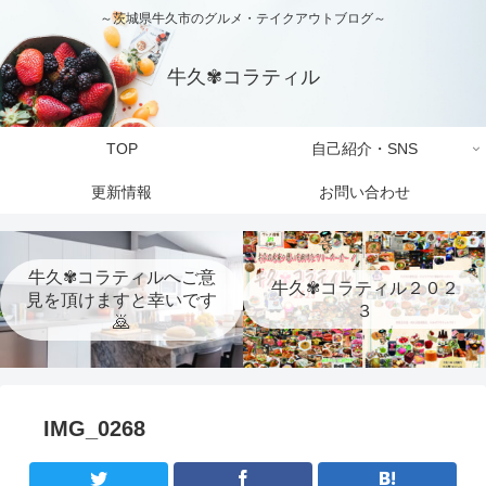
～茨城県牛久市のグルメ・テイクアウトブログ～
牛久✾コラティル
TOP
自己紹介・SNS
更新情報
お問い合わせ
牛久✾コラティルへご意
牛久✾コラティル２０２
見を頂けますと幸いです
３
🙇
IMG_0268