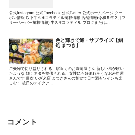
公式Instagram 公式Facebook 公式Twitter 公式ホームページ クー
ポン情報 以下牛久✾コラティル掲載情報 店舗情報(令和５年２月フ
リーペーパー掲載情報) 牛久✾コラティル ブログまたは...
色と輝きで鮨・サプライズ【鮨
トップ
処 まつき】
ご夫婦で切り盛りされる、駅近くのお寿司屋さん 新しい風が吹い
たような 輝くネタを提供される、女性にも好まれそうなお寿司屋
さんです 目次 いざ来店 まつきさんの和食で日本酒もワインも楽
しむ！ 後日のテイクア...
コメント