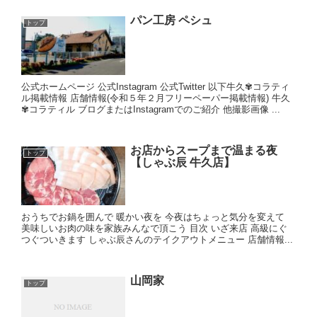
パン工房 ペシュ
トップ
公式ホームページ 公式Instagram 公式Twitter 以下牛久✾コラティ
ル掲載情報 店舗情報(令和５年２月フリーペーパー掲載情報) 牛久
✾コラティル ブログまたはInstagramでのご紹介 他撮影画像 ...
お店からスープまで温まる夜
トップ
【しゃぶ辰 牛久店】
おうちでお鍋を囲んで 暖かい夜を 今夜はちょっと気分を変えて
美味しいお肉の味を家族みんなで頂こう 目次 いざ来店 高級にぐ
つぐついきます しゃぶ辰さんのテイクアウトメニュー 店舗情報...
山岡家
トップ