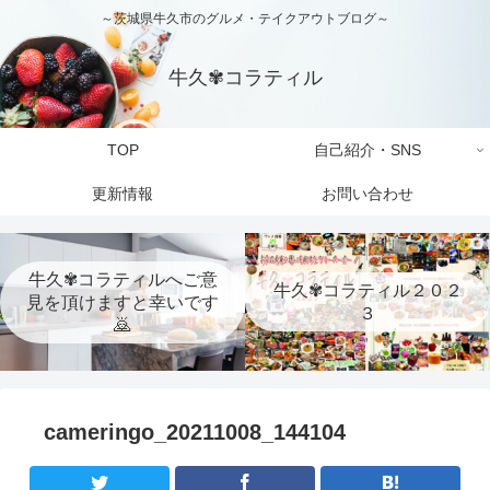
～茨城県牛久市のグルメ・テイクアウトブログ～
牛久✾コラティル
TOP
自己紹介・SNS
更新情報
お問い合わせ
牛久✾コラティルへご意
牛久✾コラティル２０２
見を頂けますと幸いです
３
🙇
cameringo_20211008_144104