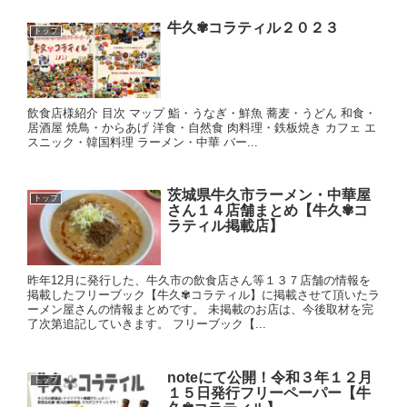
牛久✾コラティル２０２３
トップ
飲食店様紹介 目次 マップ 鮨・うなぎ・鮮魚 蕎麦・うどん 和食・
居酒屋 焼鳥・からあげ 洋食・自然食 肉料理・鉄板焼き カフェ エ
スニック・韓国料理 ラーメン・中華 バー...
茨城県牛久市ラーメン・中華屋
トップ
さん１４店舗まとめ【牛久✾コ
ラティル掲載店】
昨年12月に発行した、牛久市の飲食店さん等１３７店舗の情報を
掲載したフリーブック【牛久✾コラティル】に掲載させて頂いたラ
ーメン屋さんの情報まとめです。 未掲載のお店は、今後取材を完
了次第追記していきます。 フリーブック【...
noteにて公開！令和３年１２月
トップ
１５日発行フリーペーパー【牛