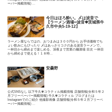
ーパー掲載情報) ...
今日はほろ酔い。〆は波音で
トップ
【ラーメン酒場∞波音✾茨城県牛
久市中央5-19-12】
ラーメン屋ならではの、おつまみは３００円から お手頃価格でち
ょい飲みにもぴったり 〆はあっさりコクのある波音ラーメンで。
一杯目から締めまで楽しめる、深夜まで営業の麺酒場 目次 一杯目
から締めまで使える！１８時...
安曇野
トップ
公式SNSなし 以下牛久✾コラティル掲載情報 店舗情報(令和５年２
月フリーペーパー掲載情報) 牛久✾コラティル ブログまたは
Instagramでのご紹介 他撮影画像 店舗情報(令和５年２月フリーペ
ーパー掲載情報) ...