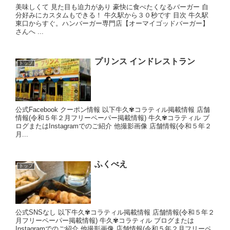
美味しくて 見た目も迫力があり 豪快に食べたくなるバーガー 自
分好みにカスタムもできる！ 牛久駅から３０秒です 目次 牛久駅
東口からすぐ。ハンバーガー専門店【オーマイゴッドバーガー】
さんへ ...
プリンス インドレストラン
トップ
公式Facebook クーポン情報 以下牛久✾コラティル掲載情報 店舗
情報(令和５年２月フリーペーパー掲載情報) 牛久✾コラティル ブ
ログまたはInstagramでのご紹介 他撮影画像 店舗情報(令和５年２
月...
ふくべえ
トップ
公式SNSなし 以下牛久✾コラティル掲載情報 店舗情報(令和５年２
月フリーペーパー掲載情報) 牛久✾コラティル ブログまたは
Instagramでのご紹介 他撮影画像 店舗情報(令和５年２月フリーペ