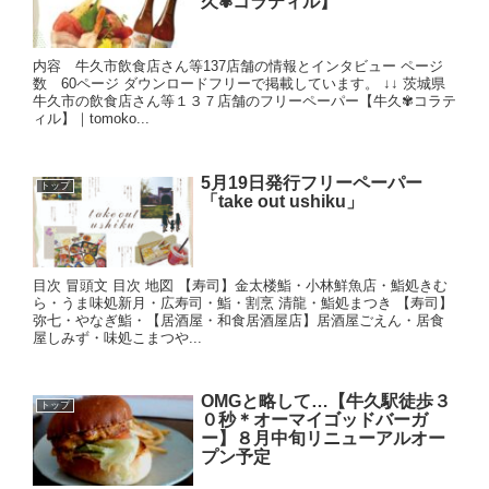
久✾コラティル】
内容 牛久市飲食店さん等137店舗の情報とインタビュー ページ
数 60ページ ダウンロードフリーで掲載しています。 ↓↓ 茨城県
牛久市の飲食店さん等１３７店舗のフリーペーパー【牛久✾コラテ
ィル】｜tomoko...
5月19日発行フリーペーパー
トップ
「take out ushiku」
目次 冒頭文 目次 地図 【寿司】金太楼鮨・小林鮮魚店・鮨処きむ
ら・うま味処新月・広寿司・鮨・割烹 清龍・鮨処まつき 【寿司】
弥七・やなぎ鮨・【居酒屋・和食居酒屋店】居酒屋ごえん・居食
屋しみず・味処こまつや...
OMGと略して…【牛久駅徒歩３
トップ
０秒＊オーマイゴッドバーガ
ー】８月中旬リニューアルオー
プン予定