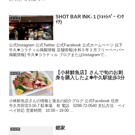
SHOT BAR INK-１(ｼｮｯﾄﾊﾞｰ ｲﾝｸ
トップ
ｲﾁ)
公式Instagram 公式Twitter 公式Facebook 公式ホームページ 以下
牛久✾コラティル掲載情報 店舗情報(令和５年２月フリーペーパー
掲載情報) 牛久✾コラティル ブログまたはInstagramで...
【小林鮮魚店】さんで旬のお刺
トップ
身を購入したよ✾牛久駅徒歩3分
小林鮮魚店さんの情報と過去の紹介ブログ 公式Facebook 住所
牛久市田宮3-16-7 駐車場 有 電話 0298-72-0540 支払方法 ペイ
ペイ対応 営業時間 10:00～19:00 ...
郷家
トップ