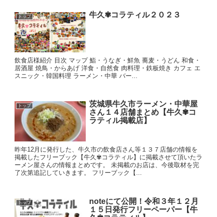
牛久✾コラティル２０２３
トップ
飲食店様紹介 目次 マップ 鮨・うなぎ・鮮魚 蕎麦・うどん 和食・
居酒屋 焼鳥・からあげ 洋食・自然食 肉料理・鉄板焼き カフェ エ
スニック・韓国料理 ラーメン・中華 バー...
茨城県牛久市ラーメン・中華屋
トップ
さん１４店舗まとめ【牛久✾コ
ラティル掲載店】
昨年12月に発行した、牛久市の飲食店さん等１３７店舗の情報を
掲載したフリーブック【牛久✾コラティル】に掲載させて頂いたラ
ーメン屋さんの情報まとめです。 未掲載のお店は、今後取材を完
了次第追記していきます。 フリーブック【...
noteにて公開！令和３年１２月
トップ
１５日発行フリーペーパー【牛