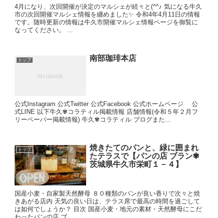
4月になり、次回開催が決定のマルシェが続々と(^^♪ 気になる牛久
市の次回開催マルシェ情報を纏めました✨ 令和4年4月11日の情報
です。随時更新の情報は牛久市開催マルシェ情報ページを御覧に
なってください。 ...
南部珈琲本店
トップ
公式Instagram 公式Twitter 公式Facebook 公式ホームページ 公
式LINE 以下牛久✾コラティル掲載情報 店舗情報(令和５年２月フ
リーペーパー掲載情報) 牛久✾コラティル ブログまた...
焼きたてのパンと、緑に囲まれ
トップ
たテラスで【パンの店 ブラン✾
茨城県牛久市栄町１－４】
国産小麦・自家製天然酵母 ８０種類のパンが良い香りで次々と焼
きあがる店内 天気の良い日は、テラス席で最高の時間を過ごして
は如何でしょうか？ 目次 国産小麦・地元の素材・天然酵母にこだ
わったパンの店 ブ...