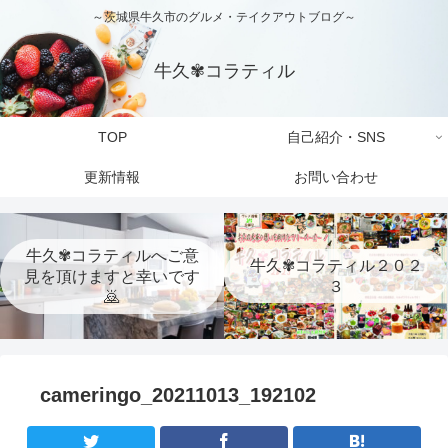
～茨城県牛久市のグルメ・テイクアウトブログ～
牛久✾コラティル
TOP
自己紹介・SNS
更新情報
お問い合わせ
牛久✾コラティルへご意
牛久✾コラティル２０２
見を頂けますと幸いです
３
🙇
cameringo_20211013_192102