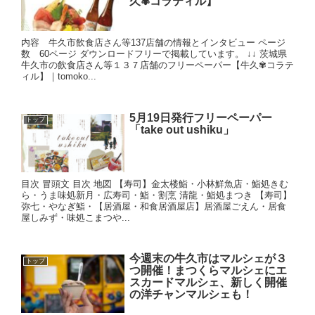
久✾コラティル】
内容 牛久市飲食店さん等137店舗の情報とインタビュー ページ
数 60ページ ダウンロードフリーで掲載しています。 ↓↓ 茨城県
牛久市の飲食店さん等１３７店舗のフリーペーパー【牛久✾コラテ
ィル】｜tomoko...
5月19日発行フリーペーパー
トップ
「take out ushiku」
目次 冒頭文 目次 地図 【寿司】金太楼鮨・小林鮮魚店・鮨処きむ
ら・うま味処新月・広寿司・鮨・割烹 清龍・鮨処まつき 【寿司】
弥七・やなぎ鮨・【居酒屋・和食居酒屋店】居酒屋ごえん・居食
屋しみず・味処こまつや...
今週末の牛久市はマルシェが３
トップ
つ開催！まつくらマルシェにエ
スカードマルシェ、新しく開催
の洋チャンマルシェも！