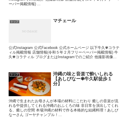
ーパー掲載情報) ...
マチェール
トップ
公式Instagram 公式Facebook 公式ホームページ 以下牛久✾コラテ
ィル掲載情報 店舗情報(令和５年２月フリーペーパー掲載情報) 牛
久✾コラティル ブログまたはInstagramでのご紹介 他撮影画像...
沖縄の味と音楽で酔いしれる
トップ
【あしびなー✾牛久駅徒歩１
分】
沖縄で生まれたお母さんが本場の材料にこだわり 癒しの音楽が流
れる中提供してくれる沖縄のおふくろの味 非日常を演出してくれ
る、癒しの空間 本場沖縄の材料で作る本格的な結縄料理！あしび
なーさん ゴーヤチャンプル！...