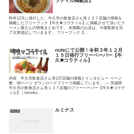
ラティル掲載店】
昨年12月に発行した、牛久市の飲食店さん等１３７店舗の情報を
掲載したフリーブック【牛久✾コラティル】に掲載させて頂いたラ
ーメン屋さんの情報まとめです。 未掲載のお店は、今後取材を完
了次第追記していきます。 フリーブック【...
noteにて公開！令和３年１２月
トップ
１５日発行フリーペーパー【牛
久✾コラティル】
内容 牛久市飲食店さん等137店舗の情報とインタビュー ページ
数 60ページ ダウンロードフリーで掲載しています。 ↓↓ 茨城県
牛久市の飲食店さん等１３７店舗のフリーペーパー【牛久✾コラテ
ィル】｜tomoko...
ルミナス
トップ