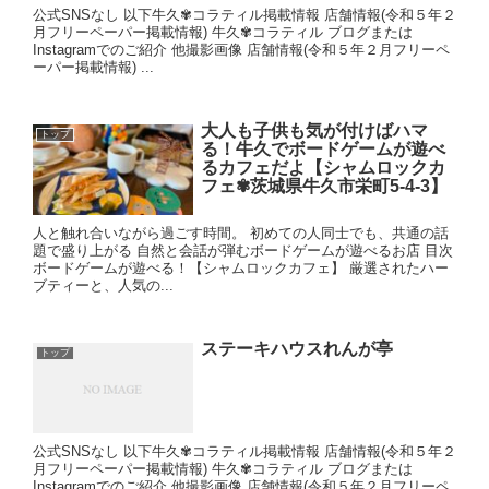
公式SNSなし 以下牛久✾コラティル掲載情報 店舗情報(令和５年２
月フリーペーパー掲載情報) 牛久✾コラティル ブログまたは
Instagramでのご紹介 他撮影画像 店舗情報(令和５年２月フリーペ
ーパー掲載情報) ...
大人も子供も気が付けばハマ
トップ
る！牛久でボードゲームが遊べ
るカフェだよ【シャムロックカ
フェ✾茨城県牛久市栄町5-4-3】
人と触れ合いながら過ごす時間。 初めての人同士でも、共通の話
題で盛り上がる 自然と会話が弾むボードゲームが遊べるお店 目次
ボードゲームが遊べる！【シャムロックカフェ】 厳選されたハー
ブティーと、人気の...
ステーキハウスれんが亭
トップ
公式SNSなし 以下牛久✾コラティル掲載情報 店舗情報(令和５年２
月フリーペーパー掲載情報) 牛久✾コラティル ブログまたは
Instagramでのご紹介 他撮影画像 店舗情報(令和５年２月フリーペ