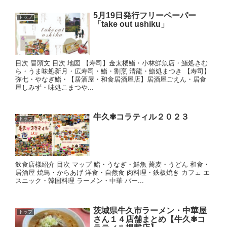
5月19日発行フリーペーパー
トップ
「take out ushiku」
目次 冒頭文 目次 地図 【寿司】金太楼鮨・小林鮮魚店・鮨処きむ
ら・うま味処新月・広寿司・鮨・割烹 清龍・鮨処まつき 【寿司】
弥七・やなぎ鮨・【居酒屋・和食居酒屋店】居酒屋ごえん・居食
屋しみず・味処こまつや...
牛久✾コラティル２０２３
トップ
飲食店様紹介 目次 マップ 鮨・うなぎ・鮮魚 蕎麦・うどん 和食・
居酒屋 焼鳥・からあげ 洋食・自然食 肉料理・鉄板焼き カフェ エ
スニック・韓国料理 ラーメン・中華 バー...
茨城県牛久市ラーメン・中華屋
トップ
さん１４店舗まとめ【牛久✾コ