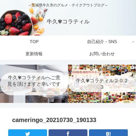
～茨城県牛久市のグルメ・テイクアウトブログ～
牛久✾コラティル
TOP
自己紹介・SNS
更新情報
お問い合わせ
牛久✾コラティルへご意
牛久✾コラティル２０２
見を頂けますと幸いです
３
🙇
cameringo_20210730_190133