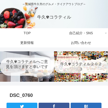
～茨城県牛久市のグルメ・テイクアウトブログ～
牛久✾コラティル
TOP
自己紹介・SNS
更新情報
お問い合わせ
牛久✾コラティルへご意
牛久✾コラティル２０２
見を頂けますと幸いです
３
🙇
DSC_0760