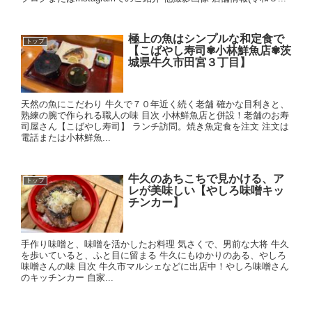
極上の魚はシンプルな和定食で
トップ
【こばやし寿司✾小林鮮魚店✾茨
城県牛久市田宮３丁目】
天然の魚にこだわり 牛久で７０年近く続く老舗 確かな目利きと、
熟練の腕で作られる職人の味 目次 小林鮮魚店と併設！老舗のお寿
司屋さん【こばやし寿司】 ランチ訪問。焼き魚定食を注文 注文は
電話または小林鮮魚...
牛久のあちこちで見かける、ア
トップ
レが美味しい【やしろ味噌キッ
チンカー】
手作り味噌と、味噌を活かしたお料理 気さくで、男前な大将 牛久
を歩いていると、ふと目に留まる 牛久にもゆかりのある、やしろ
味噌さんの味 目次 牛久市マルシェなどに出店中！やしろ味噌さん
のキッチンカー 自家...