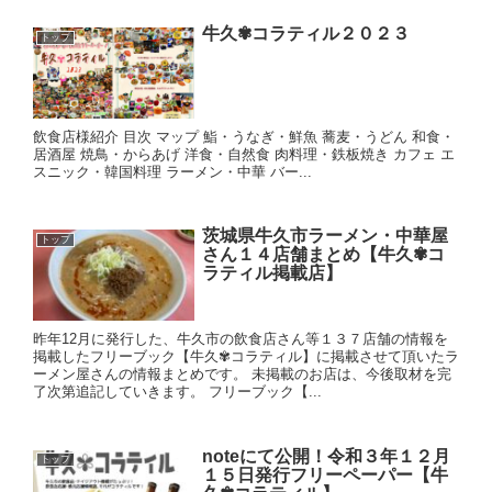
牛久✾コラティル２０２３
トップ
飲食店様紹介 目次 マップ 鮨・うなぎ・鮮魚 蕎麦・うどん 和食・
居酒屋 焼鳥・からあげ 洋食・自然食 肉料理・鉄板焼き カフェ エ
スニック・韓国料理 ラーメン・中華 バー...
茨城県牛久市ラーメン・中華屋
トップ
さん１４店舗まとめ【牛久✾コ
ラティル掲載店】
昨年12月に発行した、牛久市の飲食店さん等１３７店舗の情報を
掲載したフリーブック【牛久✾コラティル】に掲載させて頂いたラ
ーメン屋さんの情報まとめです。 未掲載のお店は、今後取材を完
了次第追記していきます。 フリーブック【...
noteにて公開！令和３年１２月
トップ
１５日発行フリーペーパー【牛