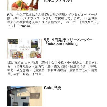
久✾コラティル】
内容 牛久市飲食店さん等137店舗の情報とインタビュー ページ
数 60ページ ダウンロードフリーで掲載しています。 ↓↓ 茨城県
牛久市の飲食店さん等１３７店舗のフリーペーパー【牛久✾コラテ
ィル】｜tomoko...
5月19日発行フリーペーパー
トップ
「take out ushiku」
目次 冒頭文 目次 地図 【寿司】金太楼鮨・小林鮮魚店・鮨処きむ
ら・うま味処新月・広寿司・鮨・割烹 清龍・鮨処まつき 【寿司】
弥七・やなぎ鮨・【居酒屋・和食居酒屋店】居酒屋ごえん・居食
屋しみず・味処こまつや...
Cafe 浪漫
トップ