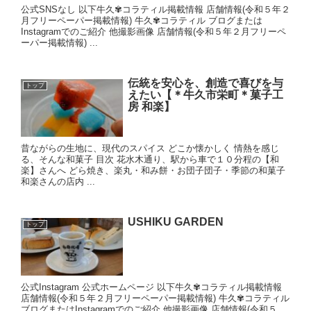
公式SNSなし 以下牛久✾コラティル掲載情報 店舗情報(令和５年２
月フリーペーパー掲載情報) 牛久✾コラティル ブログまたは
Instagramでのご紹介 他撮影画像 店舗情報(令和５年２月フリーペ
ーパー掲載情報) ...
伝統を安心を、創造で喜びを与
トップ
えたい【＊牛久市栄町＊菓子工
房 和楽】
昔ながらの生地に、現代のスパイス どこか懐かしく 情熱を感じ
る、そんな和菓子 目次 花水木通り、駅から車で１０分程の【和
楽】さんへ どら焼き、楽丸・和み餅・お団子団子・季節の和菓子
和楽さんの店内 ...
USHIKU GARDEN
トップ
公式Instagram 公式ホームページ 以下牛久✾コラティル掲載情報
店舗情報(令和５年２月フリーペーパー掲載情報) 牛久✾コラティル
ブログまたはInstagramでのご紹介 他撮影画像 店舗情報(令和５...