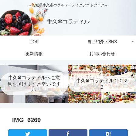
～茨城県牛久市のグルメ・テイクアウトブログ～
牛久✾コラティル
TOP
自己紹介・SNS
更新情報
お問い合わせ
牛久✾コラティルへご意
牛久✾コラティル２０２
見を頂けますと幸いです
３
🙇
IMG_6269