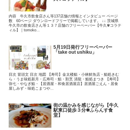
内容 牛久市飲食店さん等137店舗の情報とインタビュー ページ
数 60ページ ダウンロードフリーで掲載しています。 ↓↓ 茨城県
牛久市の飲食店さん等１３７店舗のフリーペーパー【牛久✾コラテ
ィル】｜tomoko...
5月19日発行フリーペーパー
トップ
「take out ushiku」
目次 冒頭文 目次 地図 【寿司】金太楼鮨・小林鮮魚店・鮨処きむ
ら・うま味処新月・広寿司・鮨・割烹 清龍・鮨処まつき 【寿司】
弥七・やなぎ鮨・【居酒屋・和食居酒屋店】居酒屋ごえん・居食
屋しみず・味処こまつや...
街の温かみを感じながら【牛久
トップ
駅東口徒歩３分✾ふらんす食
堂】