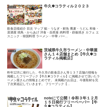
牛久✾コラティル２０２３
トップ
飲食店様紹介 目次 マップ 鮨・うなぎ・鮮魚 蕎麦・うどん 和食・
居酒屋 焼鳥・からあげ 洋食・自然食 肉料理・鉄板焼き カフェ エ
スニック・韓国料理 ラーメン・中華 バー...
茨城県牛久市ラーメン・中華屋
トップ
さん１４店舗まとめ【牛久✾コ
ラティル掲載店】
昨年12月に発行した、牛久市の飲食店さん等１３７店舗の情報を
掲載したフリーブック【牛久✾コラティル】に掲載させて頂いたラ
ーメン屋さんの情報まとめです。 未掲載のお店は、今後取材を完
了次第追記していきます。 フリーブック【...
noteにて公開！令和３年１２月
トップ
１５日発行フリーペーパー【牛
久✾コラティル】