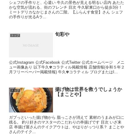
シェフの手作りと、心遣い 牛久の景色が見える明るい店内 あたた
かな空気が流れる、街のフレンチ 目次 牛久駅東口から徒歩3分！
ミートデリカなかじまさんの二階。【ふらんす食堂】さん シェフ
の手作りが光るAラ...
旬彩や
トップ
公式Instagram 公式Facebook 公式Twitter 公式ホームページ メニ
ュー画像あり 以下牛久✾コラティル掲載情報 店舗情報(令和５年２
月フリーペーパー掲載情報) 牛久✾コラティル ブログまたはI...
揚げ物は世界を救うでしょうか
トップ
【まことや】
ガブっといった揚げ物から 脂っこさが消えて 素材のうまみが口に
残る。 釣り好きのマスターのこだわりの串揚げです 目次 いざ来
店 串揚げ屋さんのテイクアウトは、やはりがっつり系？ まことや
さんのテイク...