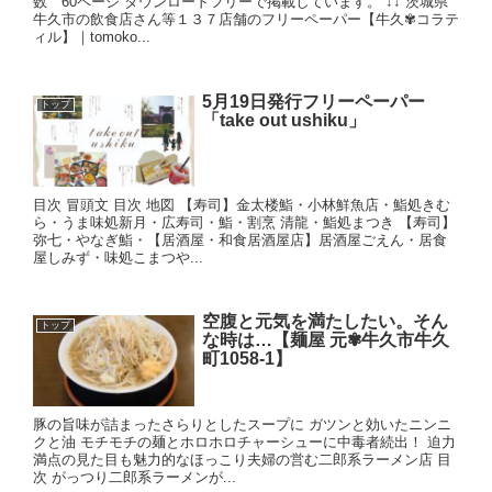
数 60ページ ダウンロードフリーで掲載しています。 ↓↓ 茨城県
牛久市の飲食店さん等１３７店舗のフリーペーパー【牛久✾コラテ
ィル】｜tomoko...
5月19日発行フリーペーパー
トップ
「take out ushiku」
目次 冒頭文 目次 地図 【寿司】金太楼鮨・小林鮮魚店・鮨処きむ
ら・うま味処新月・広寿司・鮨・割烹 清龍・鮨処まつき 【寿司】
弥七・やなぎ鮨・【居酒屋・和食居酒屋店】居酒屋ごえん・居食
屋しみず・味処こまつや...
空腹と元気を満たしたい。そん
トップ
な時は…【麺屋 元✾牛久市牛久
町1058-1】
豚の旨味が詰まったさらりとしたスープに ガツンと効いたニンニ
クと油 モチモチの麺とホロホロチャーシューに中毒者続出！ 迫力
満点の見た目も魅力的なほっこり夫婦の営む二郎系ラーメン店 目
次 がっつり二郎系ラーメンが...