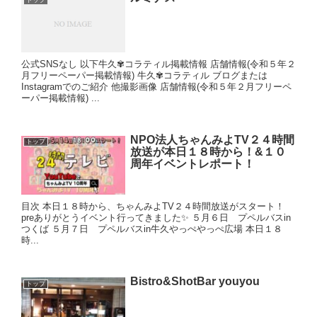
トップ
公式SNSなし 以下牛久✾コラティル掲載情報 店舗情報(令和５年２
月フリーペーパー掲載情報) 牛久✾コラティル ブログまたは
Instagramでのご紹介 他撮影画像 店舗情報(令和５年２月フリーペ
ーパー掲載情報) ...
NPO法人ちゃんみよTV２４時間
トップ
放送が本日１８時から！&１０
周年イベントレポート！
目次 本日１８時から、ちゃんみよTV２４時間放送がスタート！
preありがとうイベント行ってきました✨ ５月６日 プペルバスin
つくば ５月７日 プペルバスin牛久やっぺやっぺ広場 本日１８
時...
Bistro&ShotBar youyou
トップ