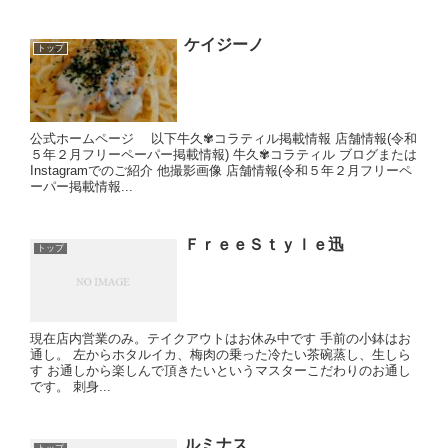
ケイジーノ
トップ
公式ホームページ 以下牛久✾コラティル掲載情報 店舗情報(令和
５年２月フリーペーパー掲載情報) 牛久✾コラティル ブログまたは
Instagramでのご紹介 他撮影画像 店舗情報(令和５年２月フリーペ
ーパー掲載情報...
ＦｒｅｅＳｔｙｌｅ迅
トップ
現在店内営業のみ。テイクアウトはお休み中です 手前の小鉢はお
通し。 左からホタルイカ、梅肉の乗った冷たい茶碗蒸し、生しら
す お通しから楽しんで頂きたいというマスターこだわりのお通し
です。 刺身...
ルミナス