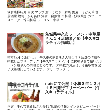
飲食店様紹介 目次 マップ 鮨・うなぎ・鮮魚 蕎麦・うどん 和食・
居酒屋 焼鳥・からあげ 洋食・自然食 肉料理・鉄板焼き カフェ エ
スニック・韓国料理 ラーメン・中華 バー...
茨城県牛久市ラーメン・中華屋
トップ
さん１４店舗まとめ【牛久✾コ
ラティル掲載店】
昨年12月に発行した、牛久市の飲食店さん等１３７店舗の情報を
掲載したフリーブック【牛久✾コラティル】に掲載させて頂いたラ
ーメン屋さんの情報まとめです。 未掲載のお店は、今後取材を完
了次第追記していきます。 フリーブック【...
noteにて公開！令和３年１２月
トップ
１５日発行フリーペーパー【牛
久✾コラティル】
内容 牛久市飲食店さん等137店舗の情報とインタビュー ページ