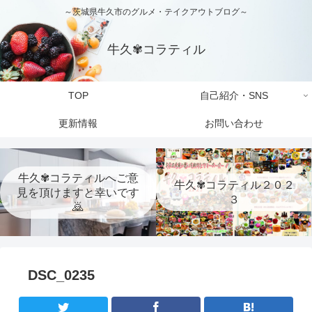
～茨城県牛久市のグルメ・テイクアウトブログ～
牛久✾コラティル
TOP
自己紹介・SNS
更新情報
お問い合わせ
牛久✾コラティルへご意
牛久✾コラティル２０２
見を頂けますと幸いです
３
🙇
DSC_0235